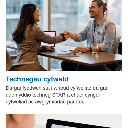
Technegau cyfweld
Darganfyddwch sut i wneud cyfweliad da gan
ddefnyddio techneg STAR a chael cyngor
cyfweliad ac awgrymiadau paratoi.