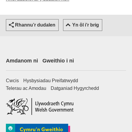
Rhannu’r dudalen
Yn ôl i’r brig
Amdanom ni
Gweithio i ni
Cwcis
Hysbysiadau Preifatrwydd
Telerau ac Amodau
Datganiad Hygyrchedd
(Gwefan allanol)