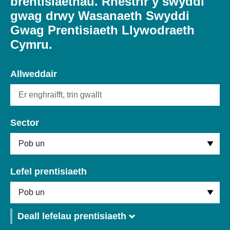
brentisiaethau. Rhestrir y swyddi
Cael Swydd
gwag drwy Wasanaeth Swyddi
Gwag Prentisiaeth Llywodraeth
Cymru.
Prentisiaethau
Allweddair
Cysylltu â ni
Digwyddiadau
Sector
Newyddion
Lefel prentisiaeth
Amdanom ni
Gweithio i ni
Deall lefelau prentisiaeth