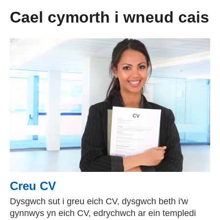
Cael cymorth i wneud cais
Creu CV
Dysgwch sut i greu eich CV, dysgwch beth i'w
gynnwys yn eich CV, edrychwch ar ein templedi