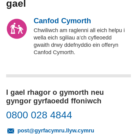
gael
Canfod Cymorth
Chwiliwch am raglenni all eich helpu i
wella eich sgiliau a’ch cyfleoedd
gwaith drwy ddefnyddio ein offeryn
Canfod Cymorth.
I gael rhagor o gymorth neu
gyngor gyrfaoedd ffoniwch
0800 028 4844
(yn agor cleient
post@gyrfacymru.llyw.cymru