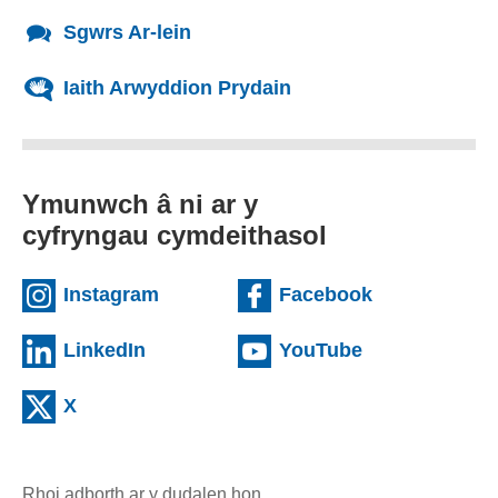
Sgwrs Ar-lein
Iaith Arwyddion Prydain
Ymunwch â ni ar y
cyfryngau cymdeithasol
(Gwefan allanol)
(Gwefan allan
Instagram
Facebook
(Gwefan allanol)
(Gwefan allano
LinkedIn
YouTube
(Gwefan allanol)
X
Rhoi adborth ar y dudalen hon
(yn agor cleient e-bost)