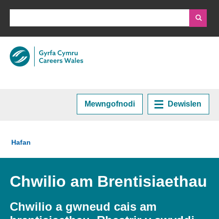
Mewngofnodi
Dewislen
Hafan
Rydych chi yma:
Hafan
Cynllunio eich Gyrfa
Chwilio am Brentisiaethau
Cyrsiau a Hyfforddiant
Chwilio a gwneud cais am