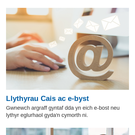
Llythyrau Cais ac e-byst
Gwnewch argraff gyntaf dda yn eich e-bost neu
lythyr eglurhaol gyda'n cymorth ni.