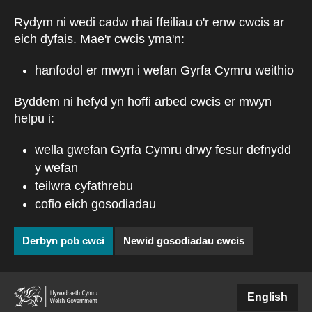
Neidio i'r prif gynnwys
Rydym ni wedi cadw rhai ffeiliau o'r enw cwcis ar
eich dyfais. Mae'r cwcis yma'n:
hanfodol er mwyn i wefan Gyrfa Cymru weithio
Byddem ni hefyd yn hoffi arbed cwcis er mwyn
helpu i:
wella gwefan Gyrfa Cymru drwy fesur defnydd
y wefan
teilwra cyfathrebu
cofio eich gosodiadau
Derbyn pob cwci
Newid gosodiadau cwcis
English