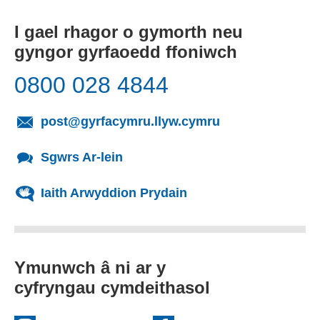
I gael rhagor o gymorth neu
gyngor gyrfaoedd ffoniwch
0800 028 4844
(yn agor cleient
post@gyrfacymru.llyw.cymru
Sgwrs Ar-lein
Iaith Arwyddion Prydain
Ymunwch â ni ar y
cyfryngau cymdeithasol