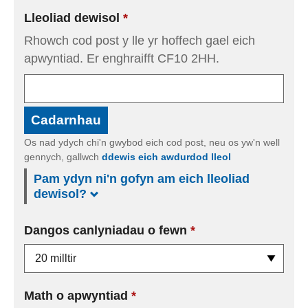
Lleoliad dewisol
Rhowch cod post y lle yr hoffech gael eich
apwyntiad. Er enghraifft CF10 2HH.
Cadarnhau
Os nad ydych chi'n gwybod eich cod post, neu os yw'n well
gennych, gallwch
ddewis eich awdurdod lleol
Pam ydyn ni'n gofyn am eich lleoliad
dewisol?
Dangos canlyniadau o fewn
Math o apwyntiad