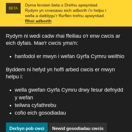
Dyma fersiwn beta o Drefnu apwyntiad.
BETA
Rydym yn croesawu eich adborth i'n helpu i
wella a datblygu'r ffurflen trefnu apwyntiad.
Rhoi adborth
Neidio i'r prif gynnwys
Rydym ni wedi cadw rhai ffeiliau o'r enw cwcis ar
eich dyfais. Mae'r cwcis yma'n:
hanfodol er mwyn i wefan Gyrfa Cymru weithio
Byddem ni hefyd yn hoffi arbed cwcis er mwyn
helpu i:
wella gwefan Gyrfa Cymru drwy fesur defnydd
y wefan
teilwra cyfathrebu
cofio eich gosodiadau
Derbyn pob cwci
Newid gosodiadau cwcis