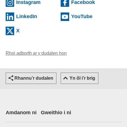
(Gwefan allanol)
(Gwefan allan
Instagram
Facebook
(Gwefan allanol)
(Gwefan allano
LinkedIn
YouTube
(Gwefan allanol)
X
Rhoi adborth ar y dudalen hon
(yn agor cleient e-bost)
Rhannu’r dudalen
Yn ôl i’r brig
Amdanom ni
Gweithio i ni