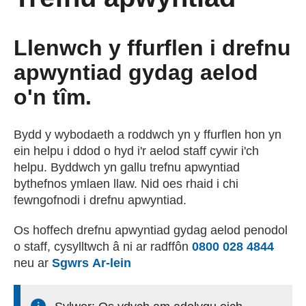
Cyrsiau a Hyfforddiant
Llenwch y ffurflen i drefnu
apwyntiad gydag aelod
Cael Swydd
o'n tîm.
Prentisiaethau
Bydd y wybodaeth a roddwch yn y ffurflen hon yn
ein helpu i ddod o hyd i'r aelod staff cywir i'ch
Cysylltu â ni
helpu. Byddwch yn gallu trefnu apwyntiad
bythefnos ymlaen llaw. Nid oes rhaid i chi
fewngofnodi i drefnu apwyntiad.
Digwyddiadau
Os hoffech drefnu apwyntiad gydag aelod penodol
o staff, cysylltwch â ni ar radffôn
0800 028 4844
Newyddion
neu ar
Sgwrs Ar-lein
Amdanom ni