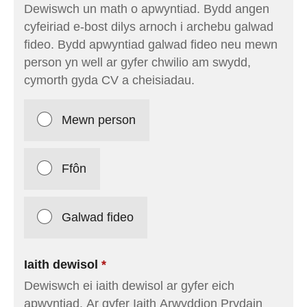
Dewiswch un math o apwyntiad. Bydd angen
cyfeiriad e-bost dilys arnoch i archebu galwad
fideo. Bydd apwyntiad galwad fideo neu mewn
person yn well ar gyfer chwilio am swydd,
cymorth gyda CV a cheisiadau.
Mewn person
Ffôn
Galwad fideo
Iaith dewisol
Dewiswch ei iaith dewisol ar gyfer eich
apwyntiad. Ar gyfer Iaith Arwyddion Prydain