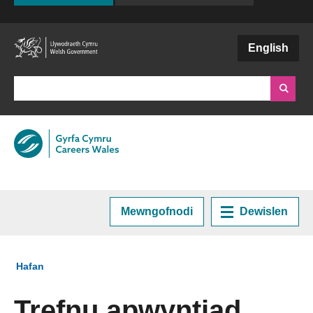
English
Mewngofnodi
Dewislen
Hafan
Rydych chi yma:
Hafan
Cynllunio eich Gyrfa
Trefnu apwyntiad