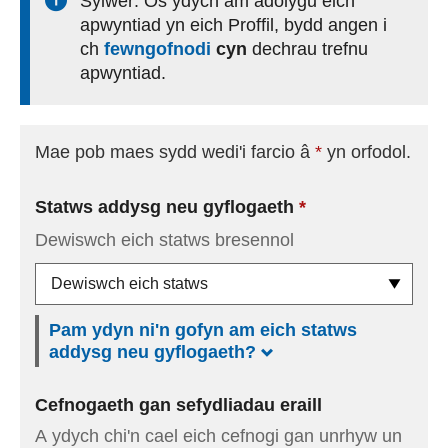
Sylwer: Os ydych am adolygu eich
apwyntiad yn eich Proffil, bydd angen i
ch
fewngofnodi
cyn
dechrau trefnu
Gweithio i ni
apwyntiad.
Mae pob maes sydd wedi'i farcio â
*
yn orfodol.
Statws addysg neu gyflogaeth
Dewiswch eich statws bresennol
Pam ydyn ni'n gofyn am eich statws
addysg neu gyflogaeth?
Cefnogaeth gan sefydliadau eraill
A ydych chi'n cael eich cefnogi gan unrhyw un