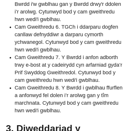
Bwrdd i'w gwblhau gan y Bwrdd drwy'r ddolen
i’r arolwg. Cytunwyd bod y cam gweithredu
hwn wedi'i gwblhau.
Cam Gweithredu 6. TGCh i ddarparu dogfen
canllaw defnyddiwr a darparu cymorth
ychwanegol. Cytunwyd bod y cam gweithredu
hwn wedi'i gwblhau.
Cam Gweithredu 7. Y Bwrdd i anfon adborth
trwy e-bost at y cadeirydd cyn arfarniad gyda’r
Prif Swyddog Gweithredol. Cytunwyd bod y
cam gweithredu hwn wedi'i gwblhau.
Cam Gweithredu 8. Y Bwrdd i gwblhau ffurflen
a anfonwyd fel dolen i’r arolwg gan y tîm
marchnata. Cytunwyd bod y cam gweithredu
hwn wedi'i gwblhau.
3. Diweddariad y