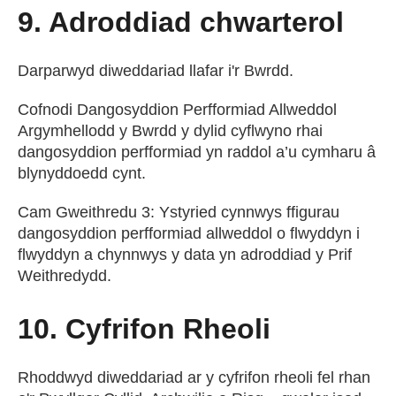
9. Adroddiad chwarterol
Darparwyd diweddariad llafar i'r Bwrdd.
Cofnodi Dangosyddion Perfformiad Allweddol
Argymhellodd y Bwrdd y dylid cyflwyno rhai
dangosyddion perfformiad yn raddol a’u cymharu â
blynyddoedd cynt.
Cam Gweithredu 3: Ystyried cynnwys ffigurau
dangosyddion perfformiad allweddol o flwyddyn i
flwyddyn a chynnwys y data yn adroddiad y Prif
Weithredydd.
10. Cyfrifon Rheoli
Rhoddwyd diweddariad ar y cyfrifon rheoli fel rhan