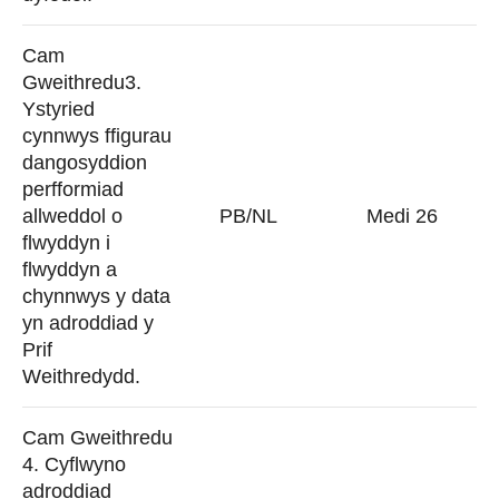
Cam
Gweithredu3.
Ystyried
cynnwys ffigurau
dangosyddion
perfformiad
allweddol o
PB/NL
Medi 26
flwyddyn i
flwyddyn a
chynnwys y data
yn adroddiad y
Prif
Weithredydd.
Cam Gweithredu
4. Cyflwyno
adroddiad