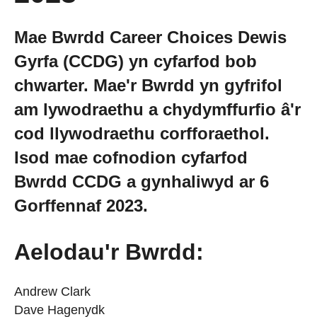
Cael Swydd
Mae Bwrdd Career Choices Dewis
Gyrfa (CCDG) yn cyfarfod bob
Prentisiaethau
chwarter. Mae'r Bwrdd yn gyfrifol
am lywodraethu a chydymffurfio â'r
Digwyddiadau
cod llywodraethu corfforaethol.
Newyddion
Isod mae cofnodion cyfarfod
Bwrdd CCDG a gynhaliwyd ar 6
Amdanom ni
Gorffennaf 2023.
Gweithio i ni
Aelodau'r Bwrdd:
Andrew Clark
Cysylltu â ni
Dave Hagenydk