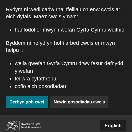
Skip to main content
Rydym ni wedi cadw rhai ffeiliau o'r enw cwcis ar
eich dyfais. Mae'r cwcis yma'n:
hanfodol er mwyn i wefan Gyrfa Cymru weithio
Byddem ni hefyd yn hoffi arbed cwcis er mwyn
helpu i:
wella gwefan Gyrfa Cymru drwy fesur defnydd
y wefan
teilwra cyfathrebu
cofio eich gosodiadau
Derbyn pob cwci
Newid gosodiadau cwcis
(external websiteCY)
English