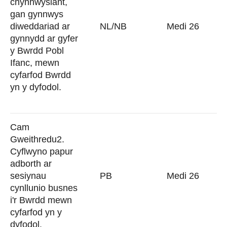
chynhwysiant,
gan gynnwys
diweddariad ar
NL/NB
Medi 26
gynnydd ar gyfer
y Bwrdd Pobl
Ifanc, mewn
cyfarfod Bwrdd
yn y dyfodol.
Cam
Gweithredu2.
Cyflwyno papur
adborth ar
sesiynau
PB
Medi 26
cynllunio busnes
i'r Bwrdd mewn
cyfarfod yn y
dyfodol.