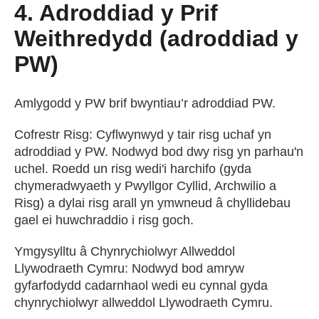
4. Adroddiad y Prif
Weithredydd (adroddiad y
PW)
Amlygodd y PW brif bwyntiau’r adroddiad PW.
Cofrestr Risg: Cyflwynwyd y tair risg uchaf yn
adroddiad y PW. Nodwyd bod dwy risg yn parhau'n
uchel. Roedd un risg wedi'i harchifo (gyda
chymeradwyaeth y Pwyllgor Cyllid, Archwilio a
Risg) a dylai risg arall yn ymwneud â chyllidebau
gael ei huwchraddio i risg goch.
Ymgysylltu â Chynrychiolwyr Allweddol
Llywodraeth Cymru: Nodwyd bod amryw
gyfarfodydd cadarnhaol wedi eu cynnal gyda
chynrychiolwyr allweddol Llywodraeth Cymru.