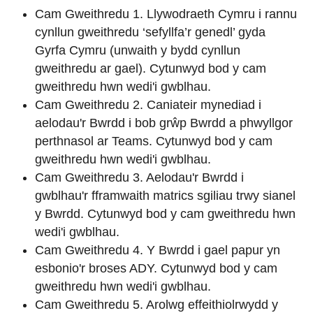
Cam Gweithredu 1. Llywodraeth Cymru i rannu
cynllun gweithredu ‘sefyllfa’r genedl’ gyda
Gyrfa Cymru (unwaith y bydd cynllun
gweithredu ar gael). Cytunwyd bod y cam
gweithredu hwn wedi'i gwblhau.
Cam Gweithredu 2. Caniateir mynediad i
aelodau'r Bwrdd i bob grŵp Bwrdd a phwyllgor
perthnasol ar Teams. Cytunwyd bod y cam
gweithredu hwn wedi'i gwblhau.
Cam Gweithredu 3. Aelodau'r Bwrdd i
gwblhau'r fframwaith matrics sgiliau trwy sianel
y Bwrdd. Cytunwyd bod y cam gweithredu hwn
wedi'i gwblhau.
Cam Gweithredu 4. Y Bwrdd i gael papur yn
esbonio'r broses ADY. Cytunwyd bod y cam
gweithredu hwn wedi'i gwblhau.
Cam Gweithredu 5. Arolwg effeithiolrwydd y