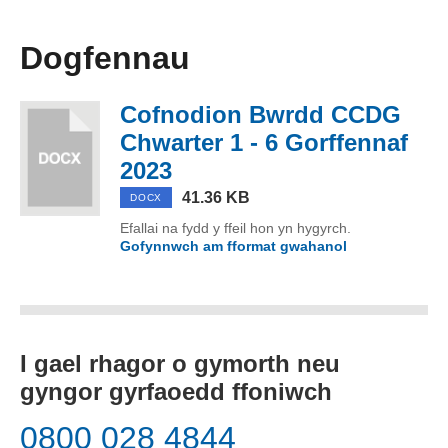
Dogfennau
Cofnodion Bwrdd CCDG
Chwarter 1 - 6 Gorffennaf
2023
(DOCX, 41.36 KB)
41.36 KB
DOCX
Efallai na fydd y ffeil hon yn hygyrch.
Gofynnwch am fformat gwahanol
o Cofnodion B
I gael rhagor o gymorth neu
gyngor gyrfaoedd ffoniwch
0800 028 4844