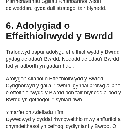
Partneriaethau Sgiliau Rhanbarthol wedi'i
ddiweddaru gyda dull strategol tair blynedd.
6. Adolygiad o
Effeithiolrwydd y Bwrdd
Trafodwyd papur adolygu effeithiolrwydd y Bwrdd
gydag aelodau'r Bwrdd. Nododd aelodau'r Bwrdd
fod yr adborth yn gadarnhaol.
Arolygon Allanol o Effeithiolrwydd y Bwrdd
Cynghorwyd y gallai'r cwmni gynnal arolwg allanol
o effeithiolrwydd y Bwrdd bob tair blynedd a bod y
Bwrdd yn gefnogol i'r syniad hwn.
Ymarferion Adeiladu Tîm
Dywedwyd y byddai rhyngweithio mwy anffurfiol a
chymdeithasol yn cefnogi cydlyniant y Bwrdd. O