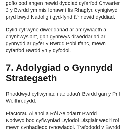
gofio bod angen newid dyddiad cyfarfod Chwarter
3 y Bwrdd ym mis Ionawr i fis Rhagfyr, cynigiwyd
pryd bwyd Nadolig i gyd-fynd â'r newid dyddiad.
Dylid cyflwyno diweddariad ar amrywiaeth a
chynhwysiant, gan gynnwys diweddariad ar
gynnydd ar gyfer y Bwrdd Pobl Ifanc, mewn
cyfarfod Bwrdd yn y dyfodol.
7. Adolygiad o Gynnydd
Strategaeth
Rhoddwyd cyflwyniad i aelodau'r Bwrdd gan y Prif
Weithredydd.
Ffactorau Allanol a Rôl Aelodau'r Bwrdd
Nodwyd bod cyflwyniad Dyfodol Disglair wedi'i roi
mewn cynhadledd ryngwladol. Trafododd y Bwrdd