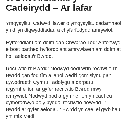
Cadeirydd – Ar lafar
Ymgysylltu: Cafwyd llawer o ymgysylltu cadarnhaol
yn dilyn digwyddiadau a chyfarfodydd amrywiol.
Hyfforddiant am ddim gan Chwarae Teg: Anfonwyd
e-bost parthed hyfforddiant amrywiaeth am ddim at
holl aelodau'r Bwrdd.
Recriwtio i'r Bwrdd: Nodwyd oedi wrth recriwtio i’r
Bwrdd gan fod tîm allanol wedi'i gomisiynu gan
Lywodraeth Cymru i adolygu a darparu
argymhellion ar gyfer recriwtio Bwrdd mwy
amrywiol. Nodwyd bod argymhellion yn cael eu
cymeradwyo ac y byddai recriwtio newydd i’r
Bwrdd ar gyfer aelodau'r Bwrdd yn cael ei gwblhau
ym mis Medi.