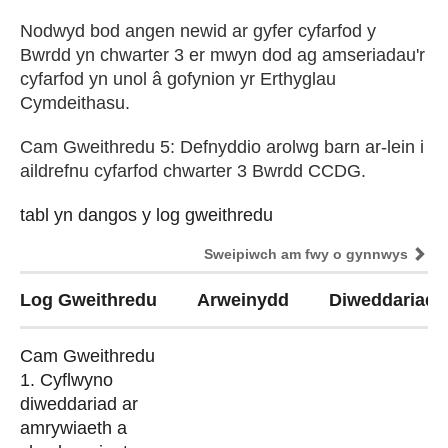
Nodwyd bod angen newid ar gyfer cyfarfod y
Bwrdd yn chwarter 3 er mwyn dod ag amseriadau'r
cyfarfod yn unol â gofynion yr Erthyglau
Cymdeithasu.
Cam Gweithredu 5: Defnyddio arolwg barn ar-lein i
aildrefnu cyfarfod chwarter 3 Bwrdd CCDG.
tabl yn dangos y log gweithredu
tabl yn dangos y log gweithredu
Sweipiwch am fwy o gynnwys
Log Gweithredu
Arweinydd
Diweddariad i
Cam Gweithredu
1. Cyflwyno
diweddariad ar
amrywiaeth a