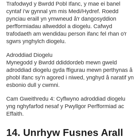
Trafodwyd y Bwrdd Pobl Ifanc, y mae ei banel
cyntaf i’w gynnal ym mis Medi/Hydref. Roedd
pynciau eraill yn ymwneud â'r dangosyddion
perfformiadau allweddol a diogelu. Cafwyd
trafodaeth am wendidau person ifanc fel rhan o'r
sgwrs ynghylch diogelu.
Adroddiad Diogelu
Mynegodd y Bwrdd ddiddordeb mewn gweld
adroddiad diogelu gyda ffigurau mewn perthynas â
phobl ifanc sy’n agored i niwed, ynghyd â naratif yn
esbonio dull y cwmni.
Cam Gweithredu 4: Cyflwyno adroddiad diogelu
yng nghyfarfod nesaf y Pwyllgor Perfformiad ac
Effaith.
14. Unrhyw Fusnes Arall