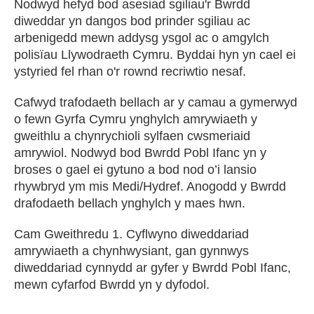
Nodwyd hefyd bod asesiad sgiliau'r Bwrdd
diweddar yn dangos bod prinder sgiliau ac
arbenigedd mewn addysg ysgol ac o amgylch
polisïau Llywodraeth Cymru. Byddai hyn yn cael ei
ystyried fel rhan o'r rownd recriwtio nesaf.
Cafwyd trafodaeth bellach ar y camau a gymerwyd
o fewn Gyrfa Cymru ynghylch amrywiaeth y
gweithlu a chynrychioli sylfaen cwsmeriaid
amrywiol. Nodwyd bod Bwrdd Pobl Ifanc yn y
broses o gael ei gytuno a bod nod o’i lansio
rhywbryd ym mis Medi/Hydref. Anogodd y Bwrdd
drafodaeth bellach ynghylch y maes hwn.
Cam Gweithredu 1. Cyflwyno diweddariad
amrywiaeth a chynhwysiant, gan gynnwys
diweddariad cynnydd ar gyfer y Bwrdd Pobl Ifanc,
mewn cyfarfod Bwrdd yn y dyfodol.