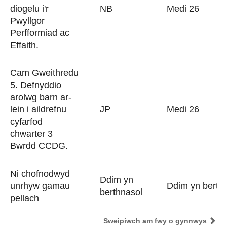
diogelu i'r
NB
Medi 26
Pwyllgor
Perfformiad ac
Effaith.
Cam Gweithredu
5. Defnyddio
arolwg barn ar-
lein i aildrefnu
JP
Medi 26
cyfarfod
chwarter 3
Bwrdd CCDG.
Ni chofnodwyd
Ddim yn
unrhyw gamau
Ddim yn berth
berthnasol
pellach
Sweipiwch am fwy o gynnwys