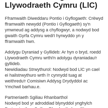
Llywodraeth Cymru (LlC)
Fframwaith Diweddaru Pontio i Gyflogaeth: Crëwyd
fframwaith newydd (Pontio i Gyflogaeth) sy'n
ymwneud ag addysg a chyflogwyr, a nodwyd bod
gwaith Gyrfa Cymru wedi'i hyrwyddo yn y
fframwaith hwn.
Adolygu Dyraniad y Gyllideb: Ar hyn o bryd, roedd
Llywodraeth Cymru wrthi'n adolygu dyraniadau'r
gyllideb.
Newidiadau Strwythurol: Nodwyd bod LlC yn cael
ei hailstrwythuro wrth i'r cynnydd tuag at
weithredu'r Comisiwn Addysg Drydyddol ac
Ymchwil barhau.e.
Partneriaeth Sgiliau Rhanbarthol
Nodwyd bod yr adroddiad blynyddol ynghylch