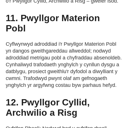
o'r Pwyllgor Cyllid, Archwilio a Risg – gweler isod.
11. Pwyllgor Materion
Pobl
Cyflwynwyd adroddiad i'r Pwyllgor Materion Pobl
yn dangos gweithgareddau allweddol; nodwyd
adroddiad metrigau pobl a chyfraddau absenoldeb.
Cynhaliwyd trafodaeth ynghylch y cynllun dysgu a
datblygu, prosiect gweithlu'r dyfodol a diwylliant y
cwmni. Trafodwyd pwynt olaf am gefnogaeth
ynghylch yr argyfwng costau byw parhaus hefyd.
12. Pwyllgor Cyllid,
Archwilio a Risg