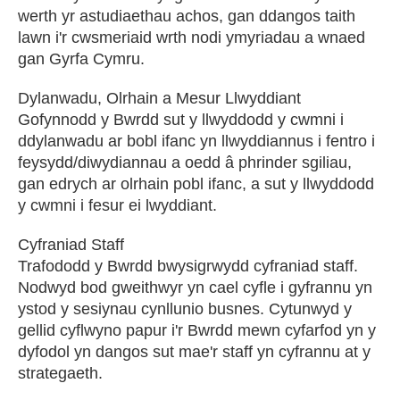
werth yr astudiaethau achos, gan ddangos taith
lawn i'r cwsmeriaid wrth nodi ymyriadau a wnaed
gan Gyrfa Cymru.
Dylanwadu, Olrhain a Mesur Llwyddiant
Gofynnodd y Bwrdd sut y llwyddodd y cwmni i
ddylanwadu ar bobl ifanc yn llwyddiannus i fentro i
feysydd/diwydiannau a oedd â phrinder sgiliau,
gan edrych ar olrhain pobl ifanc, a sut y llwyddodd
y cwmni i fesur ei lwyddiant.
Cyfraniad Staff
Trafododd y Bwrdd bwysigrwydd cyfraniad staff.
Nodwyd bod gweithwyr yn cael cyfle i gyfrannu yn
ystod y sesiynau cynllunio busnes. Cytunwyd y
gellid cyflwyno papur i'r Bwrdd mewn cyfarfod yn y
dyfodol yn dangos sut mae'r staff yn cyfrannu at y
strategaeth.