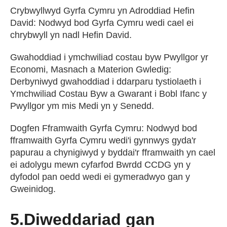
Crybwyllwyd Gyrfa Cymru yn Adroddiad Hefin
David: Nodwyd bod Gyrfa Cymru wedi cael ei
chrybwyll yn nadl Hefin David.
Gwahoddiad i ymchwiliad costau byw Pwyllgor yr
Economi, Masnach a Materion Gwledig:
Derbyniwyd gwahoddiad i ddarparu tystiolaeth i
Ymchwiliad Costau Byw a Gwarant i Bobl Ifanc y
Pwyllgor ym mis Medi yn y Senedd.
Dogfen Fframwaith Gyrfa Cymru: Nodwyd bod
fframwaith Gyrfa Cymru wedi'i gynnwys gyda'r
papurau a chynigiwyd y byddai'r fframwaith yn cael
ei adolygu mewn cyfarfod Bwrdd CCDG yn y
dyfodol pan oedd wedi ei gymeradwyo gan y
Gweinidog.
5.Diweddariad gan