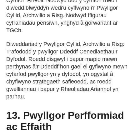
Cyfrifon Rheoli: Nodwyd bod y cyfrifon rheoli
diwedd blwyddyn wedi'u cyflwyno i'r Pwyllgor
Cyllid, Archwilio a Risg. Nodwyd ffigurau
cyfraniadau pensiwn, ynghyd â gorwariant ar
TGCh.
Diweddariad y Pwyllgor Cyllid, Archwilio a Risg:
Trafododd y pwyllgor Ddeddf Cenedlaethau’r
Dyfodol. Roedd disgwyl i bapur mapio mewn
perthynas â’r Ddeddf hon gael ei gyflwyno mewn
cyfarfod pwyllgor yn y dyfodol, yn ogystal â
chyflwyno strategaeth safleoedd, ac roedd
gwelliannau i bapur y Rheoliadau Ariannol yn
parhau.
13. Pwyllgor Perfformiad
ac Effaith