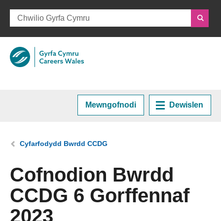
Mewngofnodi
Dewislen
Hafan
Rydych chi yma:
Cyfarfodydd Bwrdd CCDG
Cynllunio eich Gyrfa
Cofnodion Bwrdd
CCDG 6 Gorffennaf
Cyrsiau a Hyfforddiant
2023