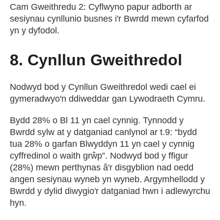
Cam Gweithredu 2: Cyflwyno papur adborth ar
sesiynau cynllunio busnes i'r Bwrdd mewn cyfarfod
yn y dyfodol.
8. Cynllun Gweithredol
Nodwyd bod y Cynllun Gweithredol wedi cael ei
gymeradwyo'n ddiweddar gan Lywodraeth Cymru.
Bydd 28% o Bl 11 yn cael cynnig. Tynnodd y
Bwrdd sylw at y datganiad canlynol ar t.9: “bydd
tua 28% o garfan Blwyddyn 11 yn cael y cynnig
cyffredinol o waith grŵp”. Nodwyd bod y ffigur
(28%) mewn perthynas â'r disgyblion nad oedd
angen sesiynau wyneb yn wyneb. Argymhellodd y
Bwrdd y dylid diwygio'r datganiad hwn i adlewyrchu
hyn.