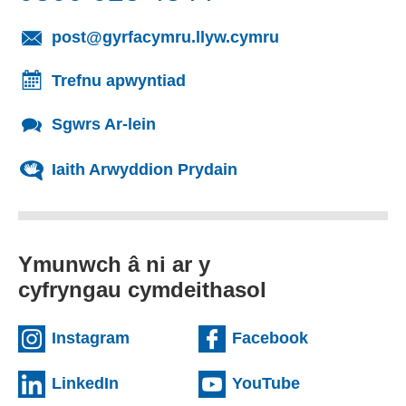
(yn agor cleient
post@gyrfacymru.llyw.cymru
Trefnu apwyntiad
Sgwrs Ar-lein
Iaith Arwyddion Prydain
Ymunwch â ni ar y
cyfryngau cymdeithasol
(external websiteCY)
(external we
Instagram
Facebook
(external websiteCY)
(external web
LinkedIn
YouTube