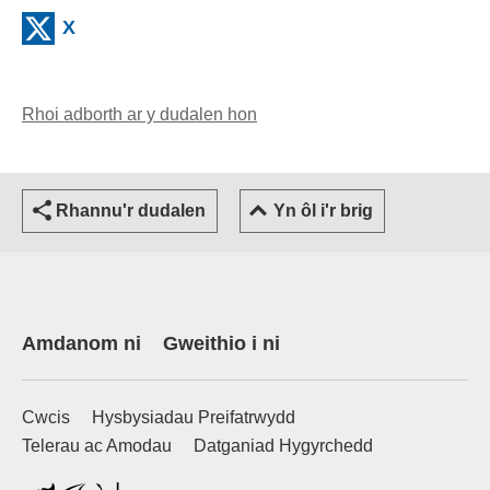
(external websiteCY)
X
Rhoi adborth ar y dudalen hon
(yn agor cleient e-bost)
Rhannu'r dudalen
Yn ôl i'r brig
Amdanom ni
Gweithio i ni
Cwcis
Hysbysiadau Preifatrwydd
Telerau ac Amodau
Datganiad Hygyrchedd