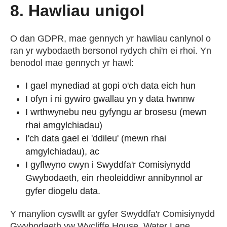
8. Hawliau unigol
O dan GDPR, mae gennych yr hawliau canlynol o
ran yr wybodaeth bersonol rydych chi'n ei rhoi. Yn
benodol mae gennych yr hawl:
I gael mynediad at gopi o'ch data eich hun
I ofyn i ni gywiro gwallau yn y data hwnnw
I wrthwynebu neu gyfyngu ar brosesu (mewn
rhai amgylchiadau)
I'ch data gael ei 'ddileu' (mewn rhai
amgylchiadau), ac
I gyflwyno cwyn i Swyddfa'r Comisiynydd
Gwybodaeth, ein rheoleiddiwr annibynnol ar
gyfer diogelu data.
Y manylion cyswllt ar gyfer Swyddfa'r Comisiynydd
Gwybodaeth yw Wycliffe House, Water Lane,