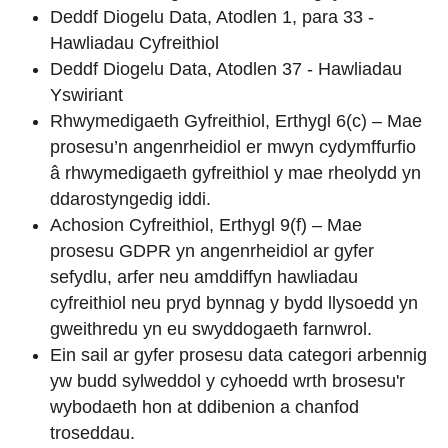
Deddf Diogelu Data, Atodlen 1, para 33 -
Hawliadau Cyfreithiol
Deddf Diogelu Data, Atodlen 37 - Hawliadau
Yswiriant
Rhwymedigaeth Gyfreithiol, Erthygl 6(c) – Mae
prosesu’n angenrheidiol er mwyn cydymffurfio
â rhwymedigaeth gyfreithiol y mae rheolydd yn
ddarostyngedig iddi.
Achosion Cyfreithiol, Erthygl 9(f) – Mae
prosesu GDPR yn angenrheidiol ar gyfer
sefydlu, arfer neu amddiffyn hawliadau
cyfreithiol neu pryd bynnag y bydd llysoedd yn
gweithredu yn eu swyddogaeth farnwrol.
Ein sail ar gyfer prosesu data categori arbennig
yw budd sylweddol y cyhoedd wrth brosesu'r
wybodaeth hon at ddibenion a chanfod
troseddau.