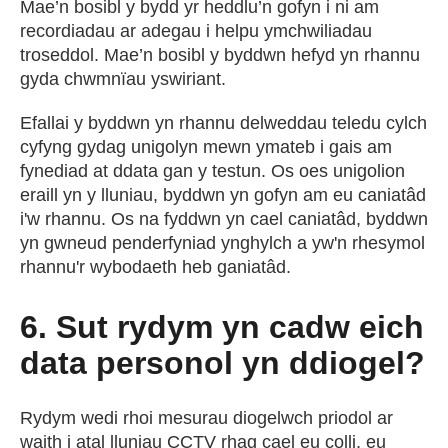
Mae’n bosibl y bydd yr heddlu’n gofyn i ni am
recordiadau ar adegau i helpu ymchwiliadau
troseddol. Mae’n bosibl y byddwn hefyd yn rhannu
gyda chwmnïau yswiriant.
Efallai y byddwn yn rhannu delweddau teledu cylch
cyfyng gydag unigolyn mewn ymateb i gais am
fynediad at ddata gan y testun. Os oes unigolion
eraill yn y lluniau, byddwn yn gofyn am eu caniatâd
i'w rhannu. Os na fyddwn yn cael caniatâd, byddwn
yn gwneud penderfyniad ynghylch a yw'n rhesymol
rhannu'r wybodaeth heb ganiatâd.
6. Sut rydym yn cadw eich
data personol yn ddiogel?
Rydym wedi rhoi mesurau diogelwch priodol ar
waith i atal lluniau CCTV rhag cael eu colli, eu