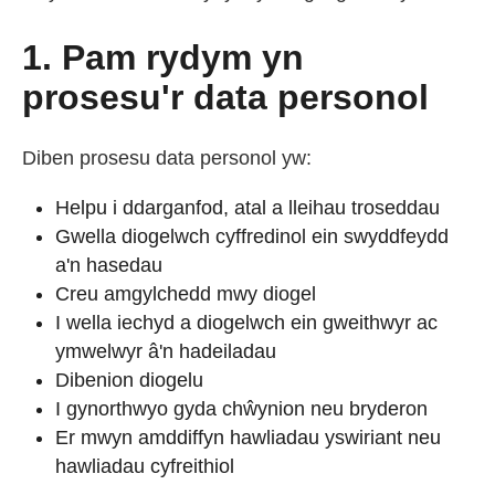
1. Pam rydym yn
prosesu'r data personol
Diben prosesu data personol yw:
Helpu i ddarganfod, atal a lleihau troseddau
Gwella diogelwch cyffredinol ein swyddfeydd
a'n hasedau
Creu amgylchedd mwy diogel
I wella iechyd a diogelwch ein gweithwyr ac
ymwelwyr â'n hadeiladau
Dibenion diogelu
I gynorthwyo gyda chŵynion neu bryderon
Er mwyn amddiffyn hawliadau yswiriant neu
hawliadau cyfreithiol