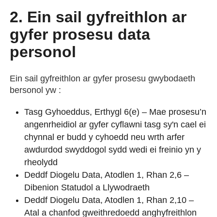
2. Ein sail gyfreithlon ar
gyfer prosesu data
personol
Ein sail gyfreithlon ar gyfer prosesu gwybodaeth
bersonol yw :
Tasg Gyhoeddus, Erthygl 6(e) – Mae prosesu’n
angenrheidiol ar gyfer cyflawni tasg sy'n cael ei
chynnal er budd y cyhoedd neu wrth arfer
awdurdod swyddogol sydd wedi ei freinio yn y
rheolydd
Deddf Diogelu Data, Atodlen 1, Rhan 2,6 –
Dibenion Statudol a Llywodraeth
Deddf Diogelu Data, Atodlen 1, Rhan 2,10 –
Atal a chanfod gweithredoedd anghyfreithlon