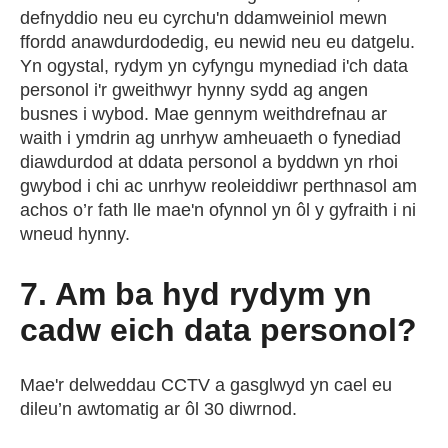
defnyddio neu eu cyrchu'n ddamweiniol mewn
ffordd anawdurdodedig, eu newid neu eu datgelu.
Yn ogystal, rydym yn cyfyngu mynediad i'ch data
personol i'r gweithwyr hynny sydd ag angen
busnes i wybod. Mae gennym weithdrefnau ar
waith i ymdrin ag unrhyw amheuaeth o fynediad
diawdurdod at ddata personol a byddwn yn rhoi
gwybod i chi ac unrhyw reoleiddiwr perthnasol am
achos o’r fath lle mae'n ofynnol yn ôl y gyfraith i ni
wneud hynny.
7. Am ba hyd rydym yn
cadw eich data personol?
Mae'r delweddau CCTV a gasglwyd yn cael eu
dileu’n awtomatig ar ôl 30 diwrnod.