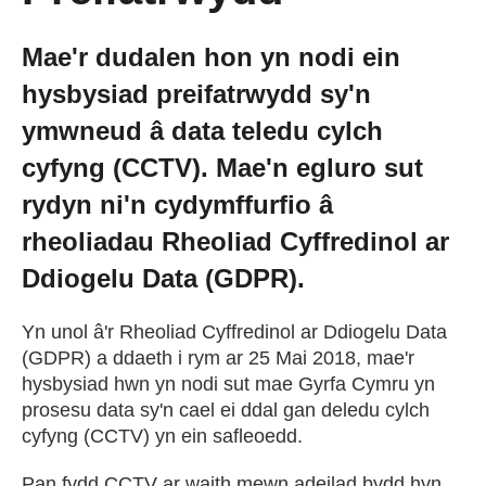
Cael Swydd
Mae'r dudalen hon yn nodi ein
hysbysiad preifatrwydd sy'n
Prentisiaethau
ymwneud â data teledu cylch
cyfyng (CCTV). Mae'n egluro sut
Digwyddiadau
rydyn ni'n cydymffurfio â
Newyddion
rheoliadau Rheoliad Cyffredinol ar
Ddiogelu Data (GDPR).
Amdanom ni
Yn unol â'r Rheoliad Cyffredinol ar Ddiogelu Data
(GDPR) a ddaeth i rym ar 25 Mai 2018, mae'r
Gweithio i ni
hysbysiad hwn yn nodi sut mae Gyrfa Cymru yn
prosesu data sy'n cael ei ddal gan deledu cylch
cyfyng (CCTV) yn ein safleoedd.
Cysylltu â ni
Pan fydd CCTV ar waith mewn adeilad bydd hyn