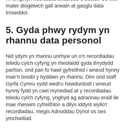
mater diogelwch gall arwain at gasglu data
troseddol.
5. Gyda phwy rydym yn
rhannu data personol
Nid ydym yn rhannu unrhyw un o'n recordiadau
teledu cylch cyfyng yn rheolaidd gyda thrydydd
partïon, ond pan fo hawl gyfreithiol i wneud hynny
mae’n bosibl y byddwn yn rhannu. Dim ond staff
Gyrfa Cymru sydd wedi'u hawdurdodi i wneud
hynny fydd yn cael mynediad at y recordiadau
teledu cylch cyfyng, ynghyd ag adrannau eraill lle
mae rheswm cyfreithlon a dilys iddynt wylio'r
recordiadau, megis Adnoddau Dynol os oes
ymchwiliad.