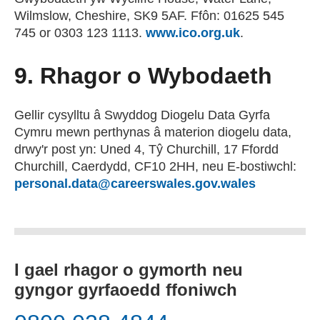
Wilmslow, Cheshire, SK9 5AF. Ffôn: 01625 545
745 or 0303 123 1113.
www.ico.org.uk
(external we
.
9. Rhagor o Wybodaeth
Gellir cysylltu â Swyddog Diogelu Data Gyrfa
Cymru mewn perthynas â materion diogelu data,
drwy'r post yn: Uned 4, Tŷ Churchill, 17 Ffordd
Churchill, Caerdydd, CF10 2HH, neu E-bostiwchl:
personal.data@careerswales.gov.wales
(yn agor c
I gael rhagor o gymorth neu
gyngor gyrfaoedd ffoniwch