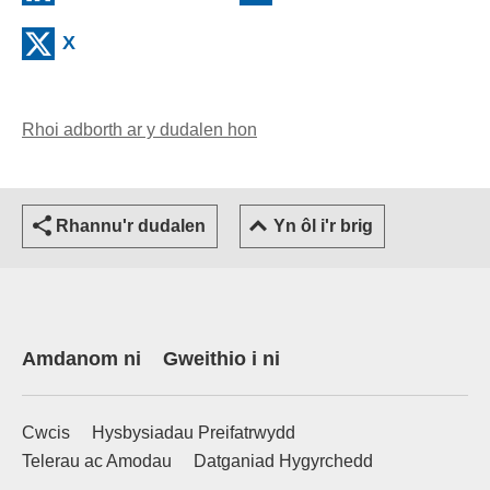
(external websiteCY)
X
Rhoi adborth ar y dudalen hon
(yn agor cleient e-bost)
Rhannu'r dudalen
Yn ôl i'r brig
Amdanom ni
Gweithio i ni
Cwcis
Hysbysiadau Preifatrwydd
Telerau ac Amodau
Datganiad Hygyrchedd