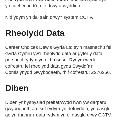
yn cael ei nodi'n glir drwy arwyddion.
Nid ydym yn dal sain drwy'r system CCTV.
Rheolydd Data
Career Choices Dewis Gyrfa Ltd sy'n masnachu fel
Gyrfa Cymru yw'r rheolydd data ar gyfer y data
personol rydym yn ei brosesu. Rydym wedi
cofrestru fel rheolydd data gyda Swyddfa'r
Comisiynydd Gwybodaeth, rhif cofrestru: Z276256.
Diben
Diben yr hysbysiad preifatrwydd hwn yw darparu
gwybodaeth am sut rydym yn defnyddio, yn casglu
ac yn rhannu'r data rydym yn ei gasglu drwy CCTV.