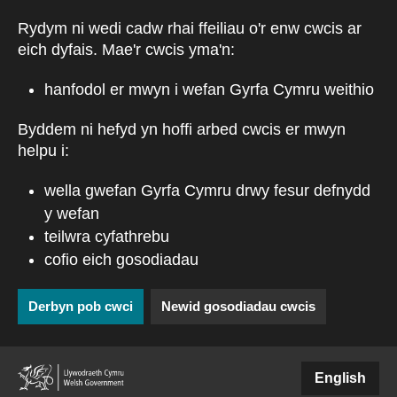
Skip to main content
Rydym ni wedi cadw rhai ffeiliau o'r enw cwcis ar
eich dyfais. Mae'r cwcis yma'n:
hanfodol er mwyn i wefan Gyrfa Cymru weithio
Byddem ni hefyd yn hoffi arbed cwcis er mwyn
helpu i:
wella gwefan Gyrfa Cymru drwy fesur defnydd
y wefan
teilwra cyfathrebu
cofio eich gosodiadau
Derbyn pob cwci
Newid gosodiadau cwcis
(external websiteCY)
English