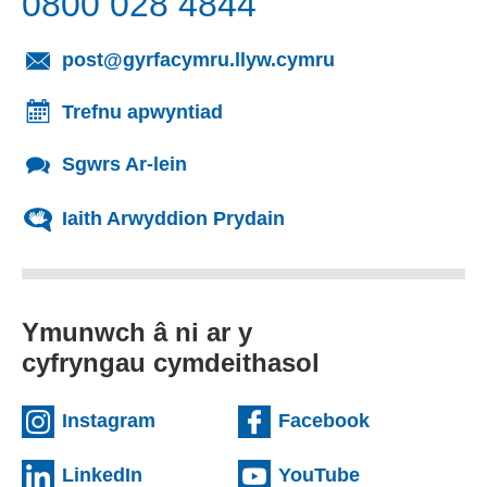
0800 028 4844
(yn agor cleient
post@gyrfacymru.llyw.cymru
Trefnu apwyntiad
Sgwrs Ar-lein
Iaith Arwyddion Prydain
Ymunwch â ni ar y
cyfryngau cymdeithasol
(external websiteCY)
(external we
Instagram
Facebook
(external websiteCY)
(external web
LinkedIn
YouTube