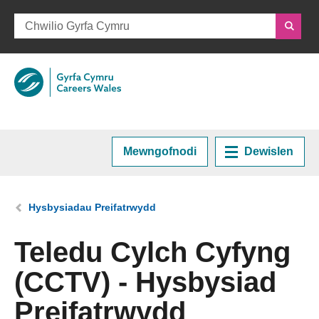
Mewngofnodi
Dewislen
Hafan
Rydych chi yma:
Hysbysiadau Preifatrwydd
Cynllunio eich Gyrfa
Teledu Cylch Cyfyng
(CCTV) - Hysbysiad
Cyrsiau a Hyfforddiant
Preifatrwydd