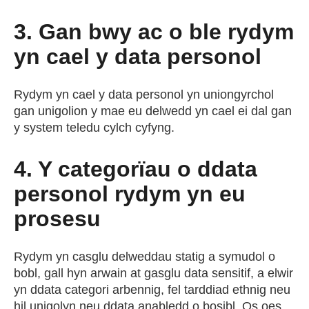
3. Gan bwy ac o ble rydym
yn cael y data personol
Rydym yn cael y data personol yn uniongyrchol
gan unigolion y mae eu delwedd yn cael ei dal gan
y system teledu cylch cyfyng.
4. Y categorïau o ddata
personol rydym yn eu
prosesu
Rydym yn casglu delweddau statig a symudol o
bobl, gall hyn arwain at gasglu data sensitif, a elwir
yn ddata categori arbennig, fel tarddiad ethnig neu
hil unigolyn neu ddata anabledd o bosibl. Os oes