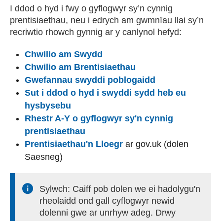
I ddod o hyd i fwy o gyflogwyr sy’n cynnig
prentisiaethau, neu i edrych am gwmnïau llai sy’n
recriwtio rhowch gynnig ar y canlynol hefyd:
Chwilio am Swydd
Chwilio am Brentisiaethau
Gwefannau swyddi poblogaidd
Sut i ddod o hyd i swyddi sydd heb eu
hysbysebu
Rhestr A-Y o gyflogwyr sy'n cynnig
prentisiaethau
(external websiteCY)
Prentisiaethau'n Lloegr
ar gov.uk (dolen
Saesneg)
Sylwch: Caiff pob dolen we ei hadolygu'n
rheolaidd ond gall cyflogwyr newid
dolenni gwe ar unrhyw adeg. Drwy