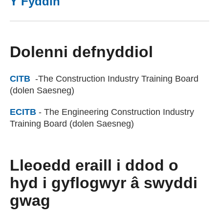
Y Fyddin
(external websiteCY)
Dolenni defnyddiol
CITB
(external websiteCY)
-The Construction Industry Training Board
(dolen Saesneg)
ECITB
(external websiteCY)
- The Engineering Construction Industry
Training Board (dolen Saesneg)
Lleoedd eraill i ddod o
hyd i gyflogwyr â swyddi
gwag