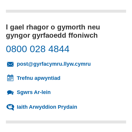
I gael rhagor o gymorth neu
gyngor gyrfaoedd ffoniwch
0800 028 4844
(yn agor cleient
post@gyrfacymru.llyw.cymru
Trefnu apwyntiad
Sgwrs Ar-lein
Iaith Arwyddion Prydain