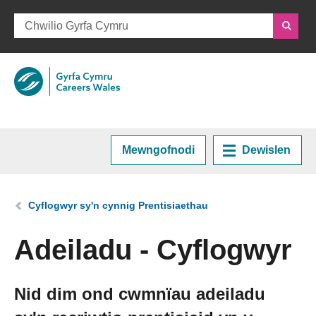
Mewngofnodi
Dewislen
Hafan
Rydych chi yma:
Cyflogwyr sy'n cynnig Prentisiaethau
Cynllunio eich Gyrfa
Adeiladu - Cyflogwyr
Cyrsiau a Hyfforddiant
Nid dim ond cwmnïau adeiladu