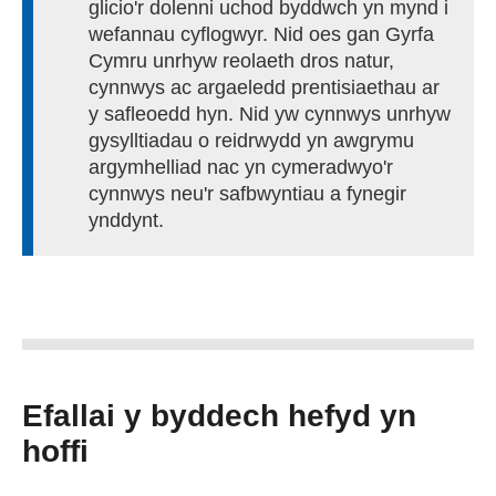
glicio'r dolenni uchod byddwch yn mynd i
wefannau cyflogwyr. Nid oes gan Gyrfa
Cymru unrhyw reolaeth dros natur,
cynnwys ac argaeledd prentisiaethau ar
y safleoedd hyn. Nid yw cynnwys unrhyw
gysylltiadau o reidrwydd yn awgrymu
argymhelliad nac yn cymeradwyo'r
cynnwys neu'r safbwyntiau a fynegir
ynddynt.
Efallai y byddech hefyd yn
hoffi