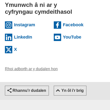
Ymunwch â ni ar y
cyfryngau cymdeithasol
(external websiteCY)
(external we
Instagram
Facebook
(external websiteCY)
(external web
LinkedIn
YouTube
(external websiteCY)
X
Rhoi adborth ar y dudalen hon
(yn agor cleient e-bost)
Rhannu'r dudalen
Yn ôl i'r brig