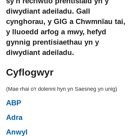
sy'n recriwtio prentisiaid yn y
Cael Swydd
diwydiant adeiladu. Gall
cynghorau, y GIG a Chwmnïau tai,
Prentisiaethau
y lluoedd arfog a mwy, hefyd
gynnig prentisiaethau yn y
Digwyddiadau
diwydiant adeiladu.
Newyddion
Cyflogwyr
Amdanom ni
(Mae rhai o'r dolenni hyn yn Saesneg yn unig)
ABP
Gweithio i ni
(external websiteCY)
Adra
(external websiteCY)
Cysylltu â ni
Anwyl