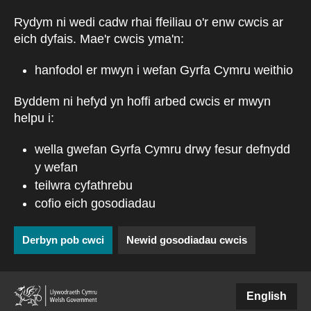
Skip to main content
Rydym ni wedi cadw rhai ffeiliau o'r enw cwcis ar
eich dyfais. Mae'r cwcis yma'n:
hanfodol er mwyn i wefan Gyrfa Cymru weithio
Byddem ni hefyd yn hoffi arbed cwcis er mwyn
helpu i:
wella gwefan Gyrfa Cymru drwy fesur defnydd
y wefan
teilwra cyfathrebu
cofio eich gosodiadau
Derbyn pob cwci
Newid gosodiadau cwcis
(external websiteCY)
English