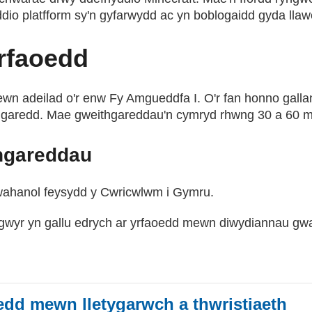
io platfform sy'n gyfarwydd ac yn boblogaidd gyda llawe
rfaoedd
 adeilad o'r enw Fy Amgueddfa I. O'r fan honno gallan 
eithgaredd. Mae gweithgareddau'n cymryd rhwng 30 a 60 
hgareddau
 gwahanol feysydd y Cwricwlwm i Gymru.
sgwyr yn gallu edrych ar yrfaoedd mewn diwydiannau gw
edd mewn lletygarwch a thwristiaeth