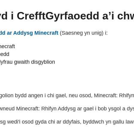
yd i CrefftGyrfaoedd a’i c
dd ar Addysg Minecraft
(external websiteCY)
(Saesneg yn unig) i:
ecraft
oedd
lyfrau gwaith disgyblion
olion bydd angen i chi gael, neu osod, Minecraft: Rhifyn
neud Minecraft: Rhifyn Addysg ar gael i bob ysgol a d
sg wedi'i osod gyda chi ar ddyfais, byddwch yn gallu law