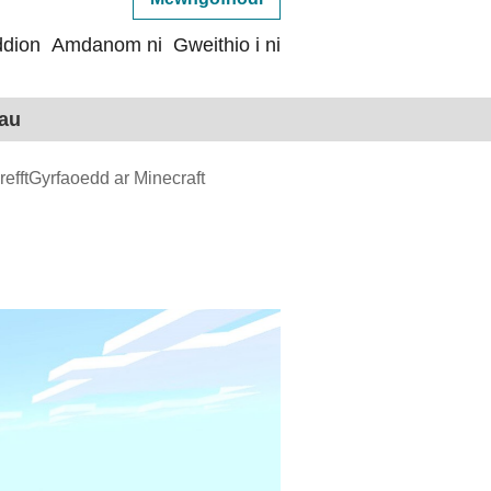
dion
Amdanom ni
Gweithio i ni
hau
refftGyrfaoedd ar Minecraft