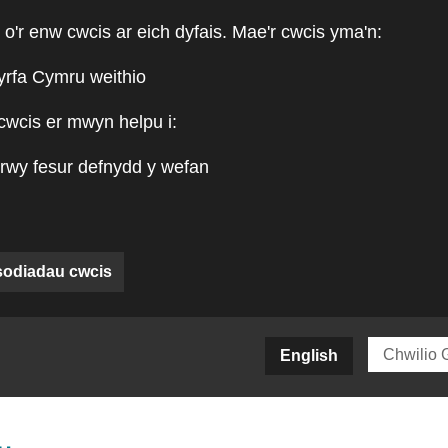
 o'r enw cwcis ar eich dyfais. Mae'r cwcis yma'n:
yrfa Cymru weithio
cwcis er mwyn helpu i:
rwy fesur defnydd y wefan
sodiadau cwcis
siteCY)
English