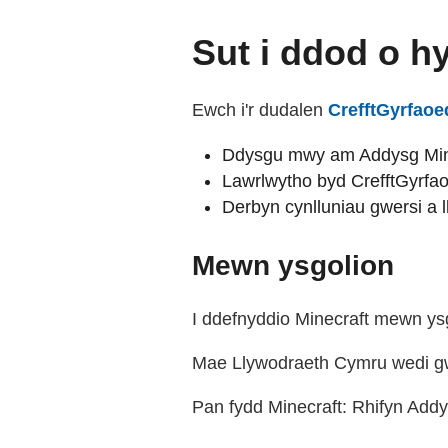
Sut i ddod o h
Ewch i'r dudalen
CrefftGyrfaoe
Ddysgu mwy am Addysg Min
Lawrlwytho byd CrefftGyrfa
Derbyn cynlluniau gwersi a l
Mewn ysgolion
I ddefnyddio Minecraft mewn ysg
Mae Llywodraeth Cymru wedi gw
Pan fydd Minecraft: Rhifyn Addy