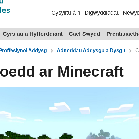
Cysylltu â ni
Digwyddiadau
Newyd
Cyrsiau a Hyfforddiant
Cael Swydd
Prentisiaet
Proffesiynol Addysg
Adnoddau Addysgu a Dysgu
C
aoedd ar Minecraft