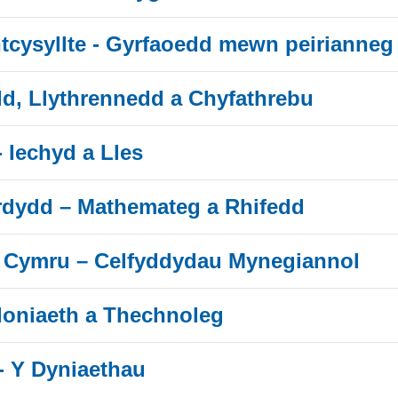
cysyllte - Gyrfaoedd mewn peirianneg
dd, Llythrennedd a Chyfathrebu
 Iechyd a Lles
rdydd – Mathemateg a Rhifedd
 Cymru – Celfyddydau Mynegiannol
oniaeth a Thechnoleg
 - Y Dyniaethau