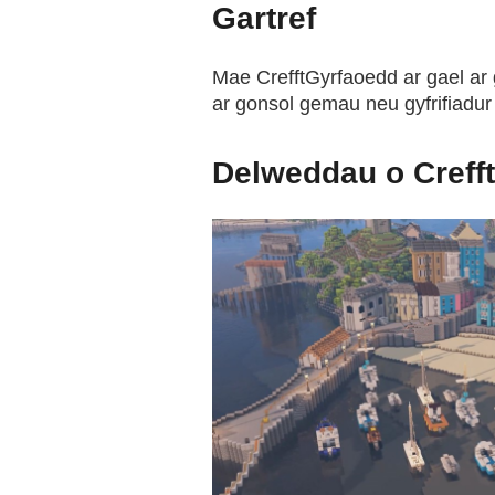
Gartref
Mae CrefftGyrfaoedd ar gael ar 
ar gonsol gemau neu gyfrifiadur
Delweddau o Creff