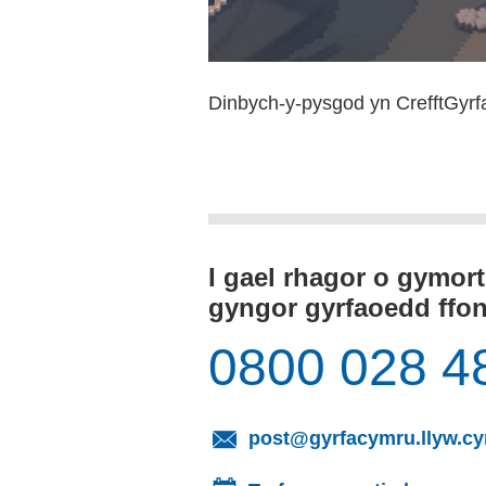
Dinbych-y-pysgod yn CrefftGyrf
I gael rhagor o gymor
gyngor gyrfaoedd ffo
0800 028 4
post@gyrfacymru.llyw.c