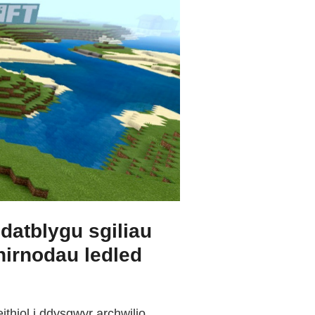
datblygu sgiliau
hirnodau ledled
thiol i ddysgwyr archwilio