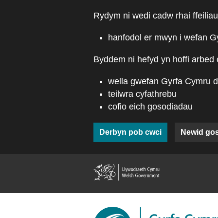
Skip to main content
Rydym ni wedi cadw rhai ffeiliau
hanfodol er mwyn i wefan G
Byddem ni hefyd yn hoffi arbed 
wella gwefan Gyrfa Cymru d
teilwra cyfathrebu
cofio eich gosodiadau
Derbyn pob cwci
Newid go
(external web