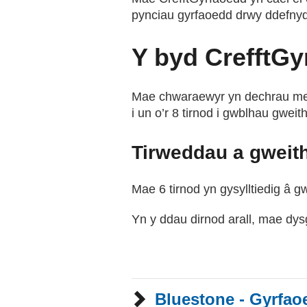
pynciau gyrfaoedd drwy ddefnydd
Y byd CrefftGy
Mae chwaraewyr yn dechrau mewn
i un o’r 8 tirnod i gwblhau gw
Tirweddau a gweit
Mae 6 tirnod yn gysylltiedig â
Yn y ddau dirnod arall, mae dy
Bluestone - Gyrfao