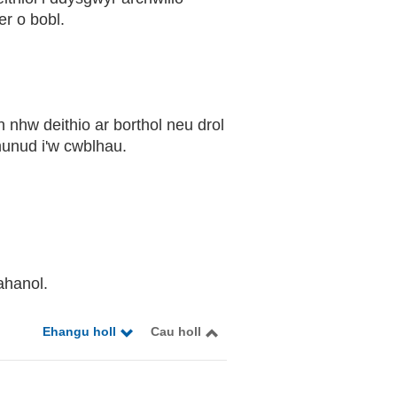
r o bobl.
nhw deithio ar borthol neu drol
munud i'w cwblhau.
ahanol.
Ehangu holl
Cau holl