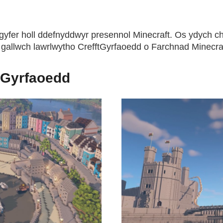
gyfer holl ddefnyddwyr presennol Minecraft. Os ydych c
 gallwch lawrlwytho CrefftGyrfaoedd o Farchnad Minecraf
tGyrfaoedd