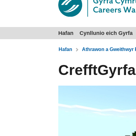
Hafan
Cynllunio eich Gyrfa
Rydych chi yma:
Hafan
Athrawon a Gweithwyr 
CrefftGyrf