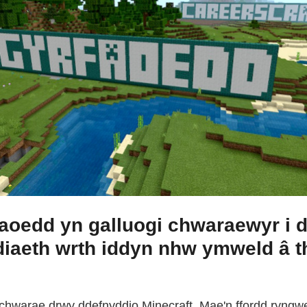
aoedd yn galluogi chwaraewyr i d
iaeth wrth iddyn nhw ymweld â t
chwarae drwy ddefnyddio Minecraft. Mae'n ffordd ryngwei