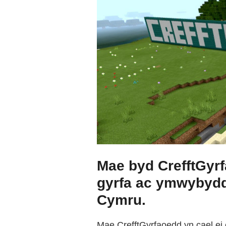
Mae byd CrefftGyrf
gyrfa ac ymwybydd
Cymru.
Mae CrefftGyrfaoedd yn cael ei 