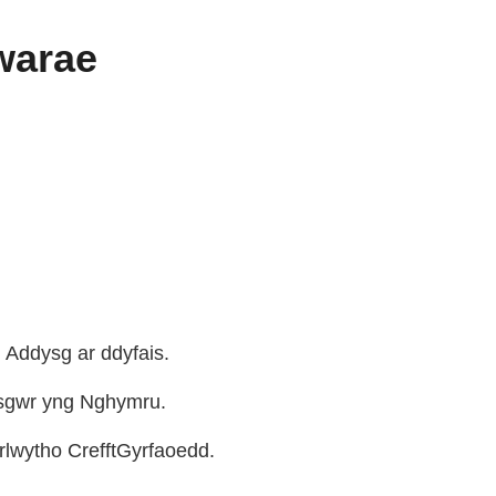
hwarae
 Addysg ar ddyfais.
ysgwr yng Nghymru.
rlwytho CrefftGyrfaoedd.