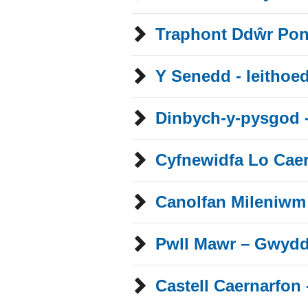
Traphont Ddŵr Pont
Y Senedd - Ieithoe
Dinbych-y-pysgod -
Cyfnewidfa Lo Cae
Canolfan Mileniwm
Pwll Mawr – Gwydd
Castell Caernarfon