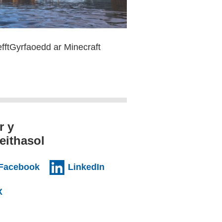
efftGyrfaoedd ar Minecraft
r y
eithasol
nal websiteCY)
(external websiteCY)
(external websiteCY)
Facebook
LinkedIn
l websiteCY)
(external websiteCY)
X