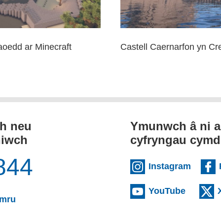
aoedd ar Minecraft
Castell Caernarfon yn Cr
th neu
Ymunwch â ni a
niwch
cyfryngau cymd
844
(exter
Instagram
(externa
YouTube
(yn agor cleient e-bost)
ymru