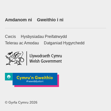
Amdanom ni
Gweithio i ni
Cwcis
Hysbysiadau Preifatrwydd
Telerau ac Amodau
Datganiad Hygyrchedd
(external websiteCY)
© Gyrfa Cymru 2026