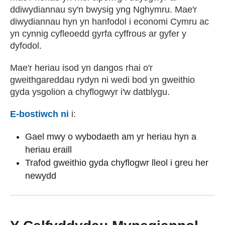
ddiwydiannau sy'n bwysig yng Nghymru. Mae'r
diwydiannau hyn yn hanfodol i economi Cymru ac
yn cynnig cyfleoedd gyrfa cyffrous ar gyfer y
dyfodol.
Mae'r heriau isod yn dangos rhai o'r
gweithgareddau rydyn ni wedi bod yn gweithio
gyda ysgolion a chyflogwyr i'w datblygu.
E-bostiwch ni
(yn agor cleient e-bost)
i:
Gael mwy o wybodaeth am yr heriau hyn a
heriau eraill
Trafod gweithio gyda chyflogwr lleol i greu her
newydd