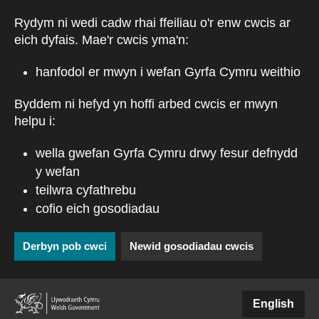
Skip to main content
Rydym ni wedi cadw rhai ffeiliau o'r enw cwcis ar
eich dyfais. Mae'r cwcis yma'n:
hanfodol er mwyn i wefan Gyrfa Cymru weithio
Byddem ni hefyd yn hoffi arbed cwcis er mwyn
helpu i:
wella gwefan Gyrfa Cymru drwy fesur defnydd
y wefan
teilwra cyfathrebu
cofio eich gosodiadau
Derbyn pob cwci
Newid gosodiadau cwcis
(external websiteCY)
English