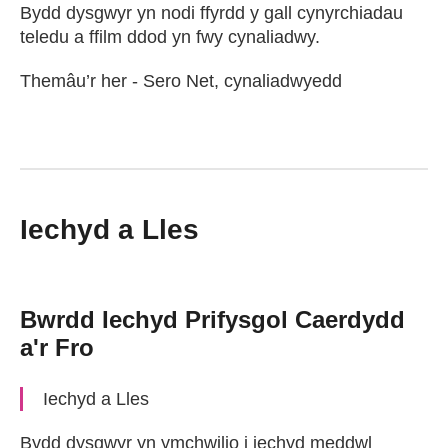
Bydd dysgwyr yn nodi ffyrdd y gall cynyrchiadau
teledu a ffilm ddod yn fwy cynaliadwy.
Themâu’r her - Sero Net, cynaliadwyedd
Iechyd a Lles
Bwrdd Iechyd Prifysgol Caerdydd
a'r Fro
Iechyd a Lles
Bydd dysgwyr yn ymchwilio i iechyd meddwl