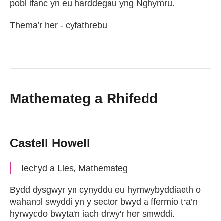
pobl ifanc yn eu harddegau yng Nghymru.
Thema’r her - cyfathrebu
Mathemateg a Rhifedd
Castell Howell
Iechyd a Lles, Mathemateg
Bydd dysgwyr yn cynyddu eu hymwybyddiaeth o
wahanol swyddi yn y sector bwyd a ffermio tra’n
hyrwyddo bwyta'n iach drwy'r her smwddi.