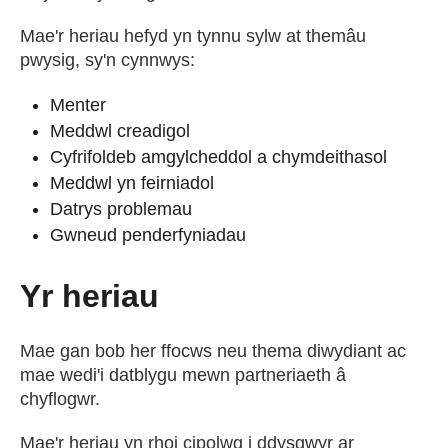
Mae'r heriau hefyd yn tynnu sylw at themâu
pwysig, sy'n cynnwys:
Menter
Meddwl creadigol
Cyfrifoldeb amgylcheddol a chymdeithasol
Meddwl yn feirniadol
Datrys problemau
Gwneud penderfyniadau
Yr heriau
Mae gan bob her ffocws neu thema diwydiant ac
mae wedi'i datblygu mewn partneriaeth â
chyflogwr.
Mae'r heriau yn rhoi cipolwg i ddysgwyr ar