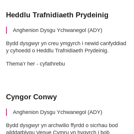
Heddlu Trafnidiaeth Prydeinig
Anghenion Dysgu Ychwanegol (ADY)
Bydd dysgwyr yn creu ymgyrch i newid canfyddiad
y cyhoedd o Heddlu Trafnidiaeth Prydeinig.
Thema’r her - cyfathrebu
Cyngor Conwy
Anghenion Dysgu Ychwanegol (ADY)
Bydd dysgwyr yn archwilio ffyrdd o sicrhau bod
ailddatblygu Venue Cymru yn hygyrch i bob