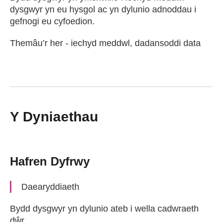
dysgwyr yn eu hysgol ac yn dylunio adnoddau i
gefnogi eu cyfoedion.
Themâu’r her - iechyd meddwl, dadansoddi data
Y Dyniaethau
Hafren Dyfrwy
Daearyddiaeth
Bydd dysgwyr yn dylunio ateb i wella cadwraeth
dŵr.