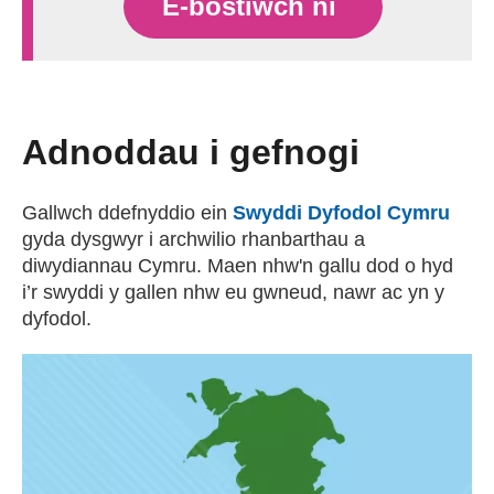
E-bostiwch ni
Adnoddau i gefnogi
Gallwch ddefnyddio ein
Swyddi Dyfodol Cymru
gyda dysgwyr i archwilio rhanbarthau a
diwydiannau Cymru. Maen nhw'n gallu dod o hyd
i’r swyddi y gallen nhw eu gwneud, nawr ac yn y
dyfodol.