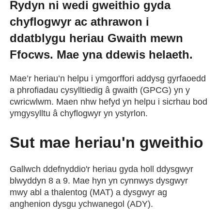
Rydyn ni wedi gweithio gyda
Cael Swydd
chyflogwyr ac athrawon i
ddatblygu heriau Gwaith mewn
Prentisiaethau
Ffocws. Mae yna ddewis helaeth.
Digwyddiadau
Mae’r heriau’n helpu i ymgorffori addysg gyrfaoedd
a phrofiadau cysylltiedig â gwaith (GPCG) yn y
cwricwlwm. Maen nhw hefyd yn helpu i sicrhau bod
Newyddion
ymgysylltu â chyflogwyr yn ystyrlon.
Amdanom ni
Sut mae heriau'n gweithio
Gweithio i ni
Gallwch ddefnyddio'r heriau gyda holl ddysgwyr
blwyddyn 8 a 9. Mae hyn yn cynnwys dysgwyr
mwy abl a thalentog (MAT) a dysgwyr ag
Cysylltu â ni
anghenion dysgu ychwanegol (ADY).