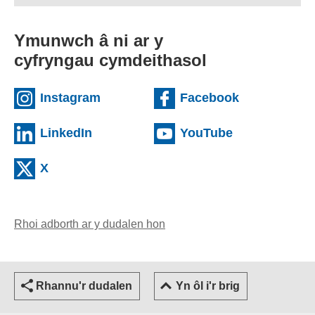
Ymunwch â ni ar y
cyfryngau cymdeithasol
(external websiteCY)
(external we
Instagram
Facebook
(external websiteCY)
(external web
LinkedIn
YouTube
(external websiteCY)
X
Rhoi adborth ar y dudalen hon
(yn agor cleient e-bost)
Rhannu'r dudalen
Yn ôl i'r brig