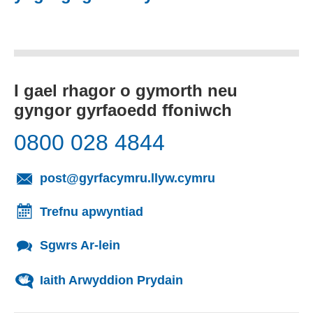
I gael rhagor o gymorth neu
gyngor gyrfaoedd ffoniwch
0800 028 4844
(yn agor cleient
post@gyrfacymru.llyw.cymru
Trefnu apwyntiad
Sgwrs Ar-lein
Iaith Arwyddion Prydain