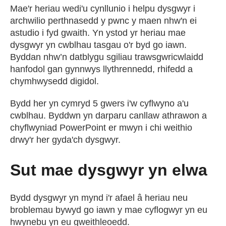
Mae'r heriau wedi'u cynllunio i helpu dysgwyr i
archwilio perthnasedd y pwnc y maen nhw'n ei
astudio i fyd gwaith. Yn ystod yr heriau mae
dysgwyr yn cwblhau tasgau o'r byd go iawn.
Byddan nhw’n datblygu sgiliau trawsgwricwlaidd
hanfodol gan gynnwys llythrennedd, rhifedd a
chymhwysedd digidol.
Bydd her yn cymryd 5 gwers i'w cyflwyno a'u
cwblhau. Byddwn yn darparu canllaw athrawon a
chyflwyniad PowerPoint er mwyn i chi weithio
drwy'r her gyda'ch dysgwyr.
Sut mae dysgwyr yn elwa
Bydd dysgwyr yn mynd i'r afael â heriau neu
broblemau bywyd go iawn y mae cyflogwyr yn eu
hwynebu yn eu gweithleoedd.