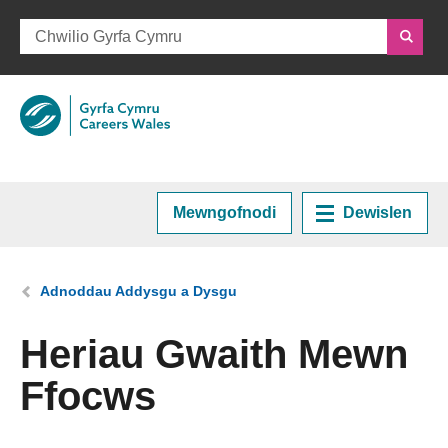
Mewngofnodi
Dewislen
Hafan
Rydych chi yma:
Adnoddau Addysgu a Dysgu
Cynllunio eich Gyrfa
Heriau Gwaith Mewn
Ffocws
Cyrsiau a Hyfforddiant