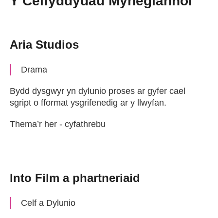
Y Celfyddydau Mynegiannol
Aria Studios
Drama
Bydd dysgwyr yn dylunio proses ar gyfer cael
sgript o fformat ysgrifenedig ar y llwyfan.
Thema’r her - cyfathrebu
Into Film a phartneriaid
Celf a Dylunio