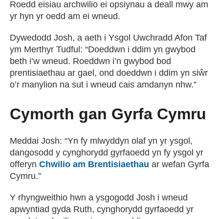
Roedd eisiau archwilio ei opsiynau a deall mwy am
yr hyn yr oedd am ei wneud.
Dywedodd Josh, a aeth i Ysgol Uwchradd Afon Taf
ym Merthyr Tudful: “Doeddwn i ddim yn gwybod
beth i’w wneud. Roeddwn i’n gwybod bod
prentisiaethau ar gael, ond doeddwn i ddim yn siŵr
o’r manylion na sut i wneud cais amdanyn nhw.”
Cymorth gan Gyrfa Cymru
Meddai Josh: “Yn fy mlwyddyn olaf yn yr ysgol,
dangosodd y cynghorydd gyrfaoedd yn fy ysgol yr
offeryn
Chwilio am Brentisiaethau
ar wefan Gyrfa
Cymru.”
Y rhyngweithio hwn a ysgogodd Josh i wneud
apwyntiad gyda Ruth, cynghorydd gyrfaoedd yr