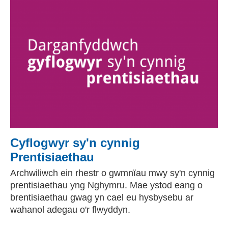
Cyflogwyr sy'n cynnig
Prentisiaethau
Archwiliwch ein rhestr o gwmnïau mwy sy'n cynnig
prentisiaethau yng Nghymru. Mae ystod eang o
brentisiaethau gwag yn cael eu hysbysebu ar
wahanol adegau o'r flwyddyn.