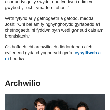
ochr addysgol y swydd, ond fyddwn i ddim yn
gwybod yr ochr ymarferol ohoni.”
Wrth fyfyrio ar y gefnogaeth a gafodd, meddai
Josh: “Oni bai am fy nghynghorydd gyrfaoedd a’i
chefnogaeth, ni fyddwn byth wedi gwneud cais am
brentisiaeth.”
Os hoffech chi archwilio’ch diddordebau a’ch
cyfleoedd gyda chynghorydd gyrfa,
cysylltwch â
ni
heddiw.
Archwilio