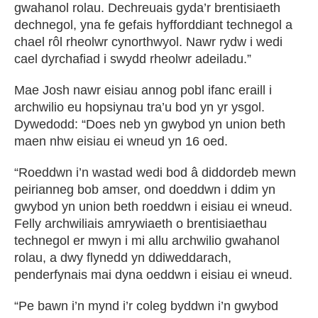
gwahanol rolau. Dechreuais gyda’r brentisiaeth
dechnegol, yna fe gefais hyfforddiant technegol a
chael rôl rheolwr cynorthwyol. Nawr rydw i wedi
cael dyrchafiad i swydd rheolwr adeiladu.”
Mae Josh nawr eisiau annog pobl ifanc eraill i
archwilio eu hopsiynau tra’u bod yn yr ysgol.
Dywedodd: “Does neb yn gwybod yn union beth
maen nhw eisiau ei wneud yn 16 oed.
“Roeddwn i’n wastad wedi bod â diddordeb mewn
peirianneg bob amser, ond doeddwn i ddim yn
gwybod yn union beth roeddwn i eisiau ei wneud.
Felly archwiliais amrywiaeth o brentisiaethau
technegol er mwyn i mi allu archwilio gwahanol
rolau, a dwy flynedd yn ddiweddarach,
penderfynais mai dyna oeddwn i eisiau ei wneud.
“Pe bawn i’n mynd i’r coleg byddwn i’n gwybod