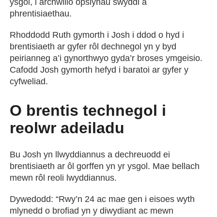
ysgol, i archwilio opsiynau swyddi a
phrentisiaethau.
Rhoddodd Ruth gymorth i Josh i ddod o hyd i
brentisiaeth ar gyfer rôl dechnegol yn y byd
peirianneg a’i gynorthwyo gyda’r broses ymgeisio.
Cafodd Josh gymorth hefyd i baratoi ar gyfer y
cyfweliad.
O brentis technegol i
reolwr adeiladu
Bu Josh yn llwyddiannus a dechreuodd ei
brentisiaeth ar ôl gorffen yn yr ysgol. Mae bellach
mewn rôl reoli lwyddiannus.
Dywedodd: “Rwy’n 24 ac mae gen i eisoes wyth
mlynedd o brofiad yn y diwydiant ac mewn