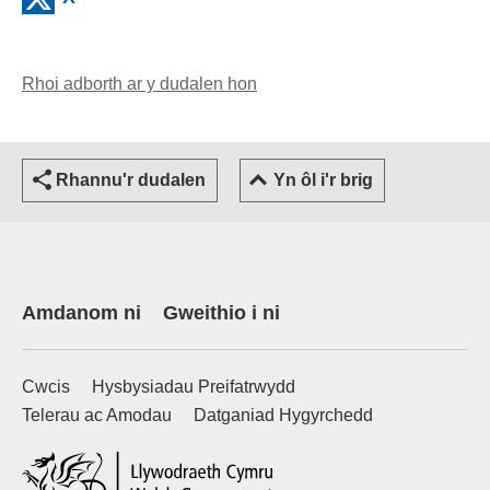
Rhoi adborth ar y dudalen hon
(yn agor cleient e-bost)
Rhannu'r dudalen
Yn ôl i'r brig
Amdanom ni
Gweithio i ni
Cwcis
Hysbysiadau Preifatrwydd
Telerau ac Amodau
Datganiad Hygyrchedd
(external websiteCY)