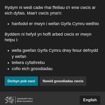
Skip to main content
Rydym ni wedi cadw rhai ffeiliau o'r enw cwcis ar
eich dyfais. Mae'r cwcis yma'n:
hanfodol er mwyn i wefan Gyrfa Cymru weithio
Byddem ni hefyd yn hoffi arbed cwcis er mwyn
helpu i:
wella gwefan Gyrfa Cymru drwy fesur defnydd
y wefan
teilwra cyfathrebu
cofio eich gosodiadau
Derbyn pob cwci
Newid gosodiadau cwcis
(external websiteCY)
English