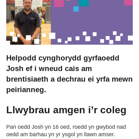
Cael Swydd
Prentisiaethau
Digwyddiadau
Helpodd cynghorydd gyrfaoedd
Josh ef i wneud cais am
Newyddion
brentisiaeth a dechrau ei yrfa mewn
Amdanom ni
peirianneg.
Llwybrau amgen i’r coleg
Gweithio i ni
Pan oedd Josh yn 16 oed, roedd yn gwybod nad
Cysylltu â ni
oedd am barhau yn yr ysgol yn llawn amser.