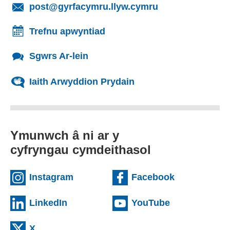
(yn agor cleient
post@gyrfacymru.llyw.cymru
Trefnu apwyntiad
Sgwrs Ar-lein
Iaith Arwyddion Prydain
Ymunwch â ni ar y
cyfryngau cymdeithasol
(external websiteCY)
(external we
Instagram
Facebook
(external websiteCY)
(external web
LinkedIn
YouTube
(external websiteCY)
X