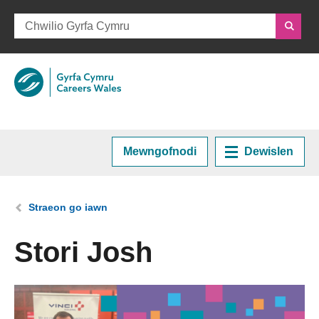
Mewngofnodi
Dewislen
Hafan
Rydych chi yma:
Straeon go iawn
Cynllunio eich Gyrfa
Stori Josh
Cyrsiau a Hyfforddiant