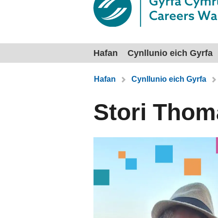
Hafan
Cynllunio eich Gyrfa
Rydych chi yma:
Hafan
Cynllunio eich Gyrfa
Stori Thom