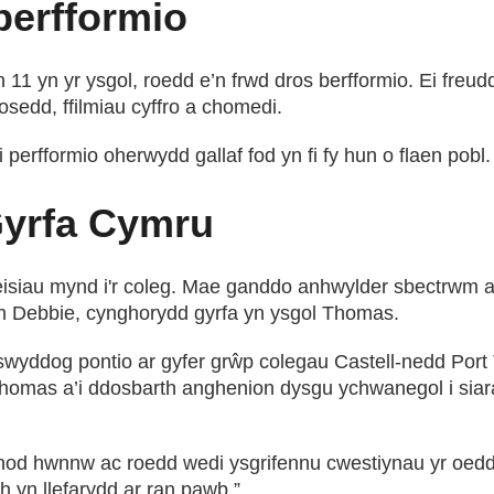
berfformio
 yn yr ysgol, roedd e’n frwd dros berfformio. Ei freu
osedd, ffilmiau cyffro a chomedi.
erfformio oherwydd gallaf fod yn fi fy hun o flaen pobl.
yrfa Cymru
siau mynd i'r coleg. Mae ganddo anhwylder sbectrwm a
n Debbie, cynghorydd gyrfa yn ysgol Thomas.
swyddog pontio ar gyfer grŵp colegau Castell-nedd Port T
homas a’i ddosbarth anghenion dysgu ychwanegol i siar
d hwnnw ac roedd wedi ysgrifennu cwestiynau yr oedd y
h yn llefarydd ar ran pawb.”