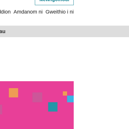
dion
Amdanom ni
Gweithio i ni
hau