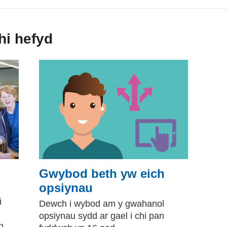
chi hefyd
Gwybod beth yw eich
opsiynau
i
Dewch i wybod am y gwahanol
opsiynau sydd ar gael i chi pan
h