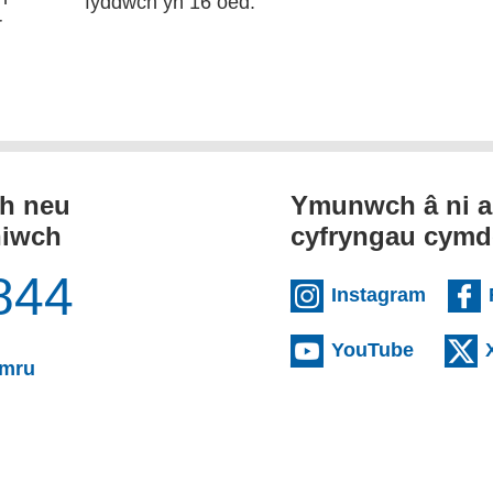
fyddwch yn 16 oed.
r
th neu
Ymunwch â ni a
niwch
cyfryngau cymd
844
(exter
Instagram
(externa
YouTube
(yn agor cleient e-bost)
ymru