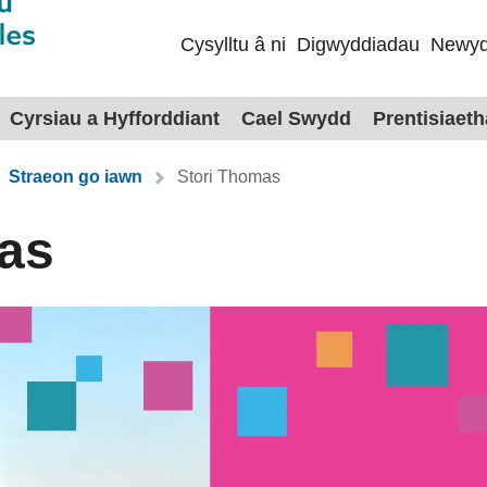
Cysylltu â ni
Digwyddiadau
Newyd
Cyrsiau a Hyfforddiant
Cael Swydd
Prentisiaet
Straeon go iawn
Stori Thomas
as