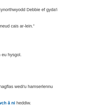
ynorthwyodd Debbie ef gyda'i
eud cais ar-lein.”
 eu hysgol.
rhagflas wedi'u hamserlennu
wch â ni
heddiw.