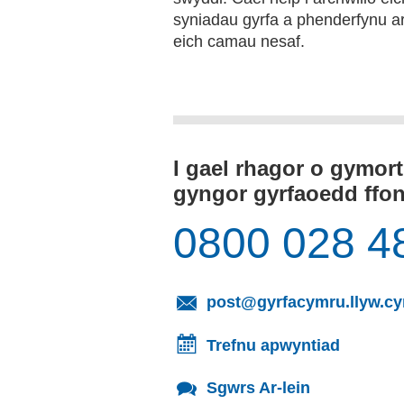
syniadau gyrfa a phenderfynu a
eich camau nesaf.
I gael rhagor o gymor
gyngor gyrfaoedd ffo
0800 028 4
post@gyrfacymru.llyw.c
Trefnu apwyntiad
Sgwrs Ar-lein