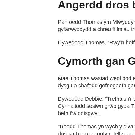
Angerdd dros 
Pan oedd Thomas ym Mlwyddyn 11
gyfarwyddydd a chreu ffilmiau tr
Dywedodd Thomas, “Rwy’n hoffi p
Cymorth gan G
Mae Thomas wastad wedi bod ei
dysgu a chafodd gefnogaeth ga
Dywedodd Debbie, “Trefnais i’r 
Cynhaliodd sesiwn grŵp gyda T
beth i’w ddisgwyl.
“Roedd Thomas yn wych y diwrno
dosbarth am eu gofyn, felly daet