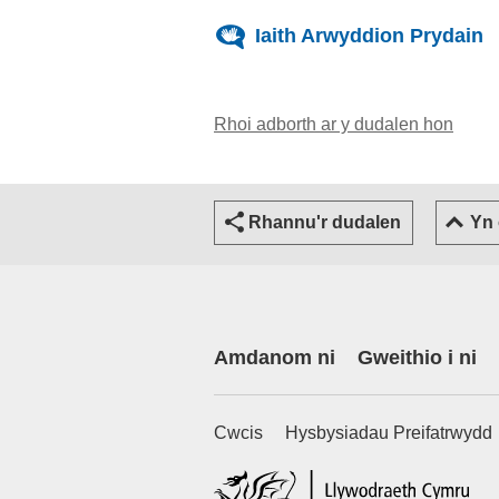
Iaith Arwyddion Prydain
Rhoi adborth ar y dudalen hon
(yn ag
Rhannu'r dudalen
Yn
Amdanom ni
Gweithio i ni
Cwcis
Hysbysiadau Preifatrwydd
(ex