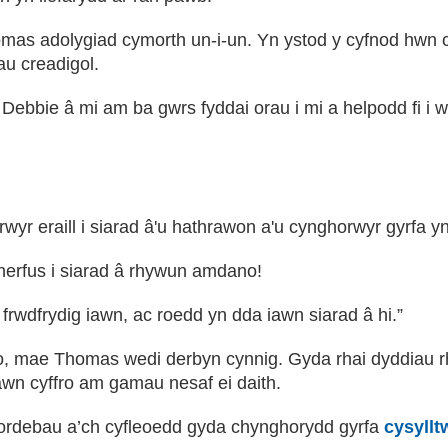
as adolygiad cymorth un-i-un. Yn ystod y cyfnod hwn c
au creadigol.
bie â mi am ba gwrs fyddai orau i mi a helpodd fi i wn
r eraill i siarad â'u hathrawon a'u cynghorwyr gyrfa yn
erfus i siarad â rhywun amdano!
frwdfrydig iawn, ac roedd yn dda iawn siarad â hi.”
yno, mae Thomas wedi derbyn cynnig. Gyda rhai dyddiau 
awn cyffro am gamau nesaf ei daith.
ddordebau a’ch cyfleoedd gyda chynghorydd gyrfa
cysyllt