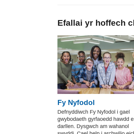
Efallai yr hoffech 
Fy Nyfodol
Defnyddiwch Fy Nyfodol i gael
gwybodaeth gyrfaoedd hawdd e
darllen. Dysgwch am wahanol
swyddi. Cael help i archwilio eic