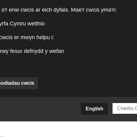
 o'r enw cwcis ar eich dyfais. Mae'r cwcis yma'n:
yrfa Cymru weithio
cwcis er mwyn helpu i:
rwy fesur defnydd y wefan
sodiadau cwcis
siteCY)
English