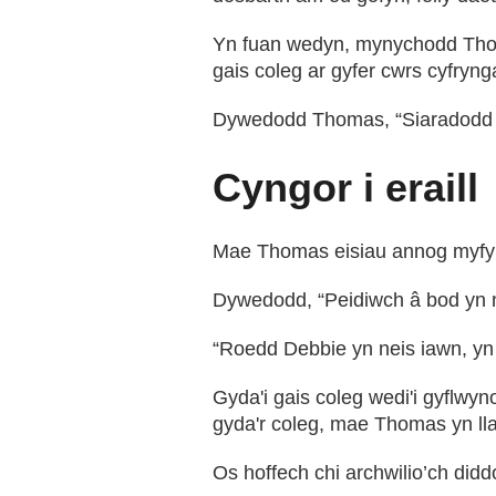
Yn fuan wedyn, mynychodd Thom
gais coleg ar gyfer cwrs cyfryng
Dywedodd Thomas, “Siaradodd Deb
Cyngor i eraill
Mae Thomas eisiau annog myfyrwy
Dywedodd, “Peidiwch â bod yn n
“Roedd Debbie yn neis iawn, yn 
Gyda'i gais coleg wedi'i gyflw
gyda'r coleg, mae Thomas yn ll
Os hoffech chi archwilio’ch di