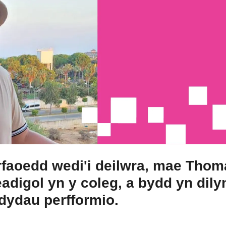
aoedd wedi'i deilwra, mae Thomas
adigol yn y coleg, a bydd yn dily
ddydau perfformio.