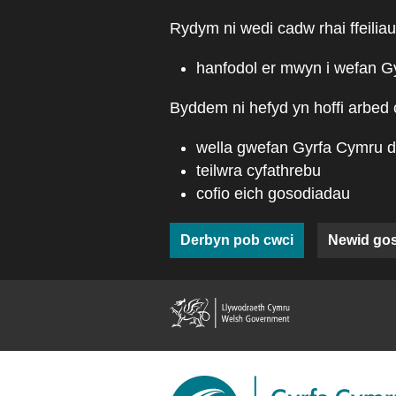
Skip to main content
Rydym ni wedi cadw rhai ffeiliau
hanfodol er mwyn i wefan G
Byddem ni hefyd yn hoffi arbed 
wella gwefan Gyrfa Cymru d
teilwra cyfathrebu
cofio eich gosodiadau
Derbyn pob cwci
Newid go
(external web