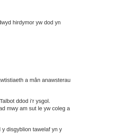
ddwyd hirdymor yw dod yn
wtistiaeth a mân anawsterau
albot ddod i’r ysgol.
ad mwy am sut le yw coleg a
 disgyblion tawelaf yn y