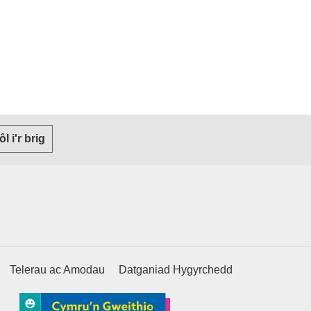
or cleient e-bost)
 ôl i'r brig
Telerau ac Amodau
Datganiad Hygyrchedd
ternal websiteCY)