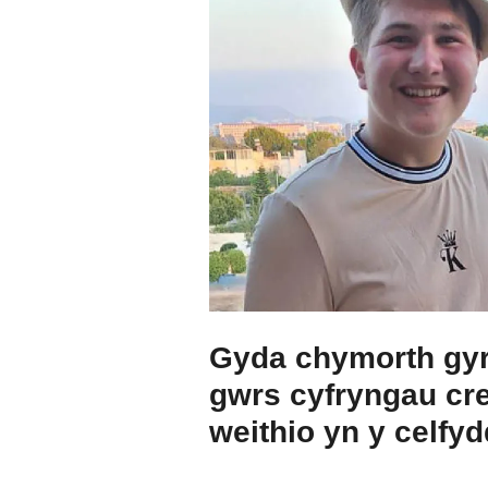
Gyda chymorth gyrf
gwrs cyfryngau cre
weithio yn y celfy