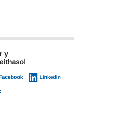
r y
eithasol
nal websiteCY)
(external websiteCY)
(external websiteCY)
Facebook
LinkedIn
l websiteCY)
(external websiteCY)
X