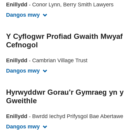
Enillydd
- Conor Lynn, Berry Smith Lawyers
Dangos mwy
Gweld mwy am Gyfraniad Personol Ei
Y Cyflogwr Profiad Gwaith Mwyaf
Cefnogol
Enillydd
- Cambrian Village Trust
Dangos mwy
Gweld mwy am Y Cyflogwr Profiad G
Hyrwyddwr Gorau'r Gymraeg yn y
Gweithle
Enillydd
- Bwrdd Iechyd Prifysgol Bae Abertawe
Dangos mwy
Gweld mwy am Hyrwyddwr Gorau'r G