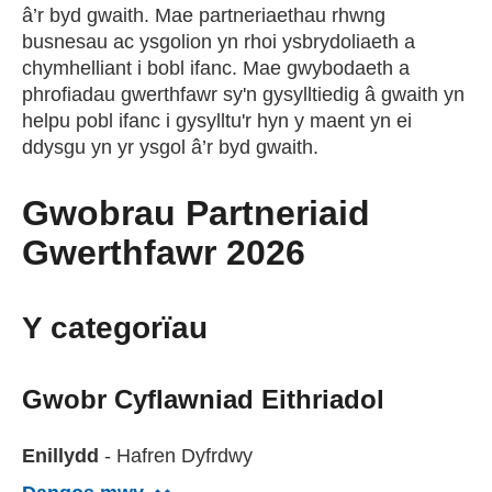
â’r byd gwaith. Mae partneriaethau rhwng
busnesau ac ysgolion yn rhoi ysbrydoliaeth a
chymhelliant i bobl ifanc. Mae gwybodaeth a
phrofiadau gwerthfawr sy'n gysylltiedig â gwaith yn
helpu pobl ifanc i gysylltu'r hyn y maent yn ei
ddysgu yn yr ysgol â’r byd gwaith.
Gwobrau Partneriaid
Gwerthfawr 2026
Y categorïau
Gwobr Cyflawniad Eithriadol
Enillydd
- Hafren Dyfrdwy