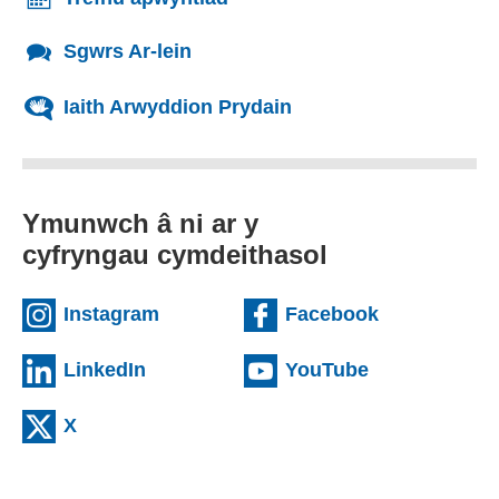
Sgwrs Ar-lein
Iaith Arwyddion Prydain
Ymunwch â ni ar y
cyfryngau cymdeithasol
(external websiteCY)
(external we
Instagram
Facebook
(external websiteCY)
(external web
LinkedIn
YouTube
(external websiteCY)
X