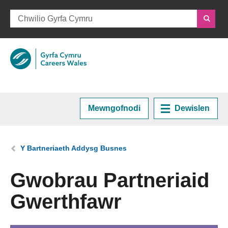
Mewngofnodi
Dewislen
Hafan
Rydych chi yma:
Y Bartneriaeth Addysg Busnes
Cynllunio eich Gyrfa
Gwobrau Partneriaid
Gwerthfawr
Cyrsiau a Hyfforddiant