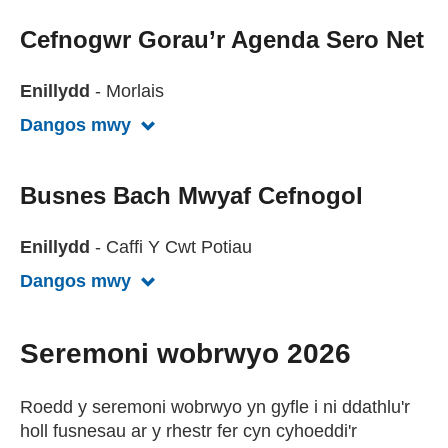
Cefnogwr Gorau’r Agenda Sero Net
Enillydd
- Morlais
Dangos mwy
Gweld mwy am Gefnogwr Gorau’r Ag
Busnes Bach Mwyaf Cefnogol
Enillydd
- Caffi Y Cwt Potiau
Dangos mwy
Gweld mwy am Fusnes Bach Mwyaf 
Seremoni wobrwyo 2026
Roedd y seremoni wobrwyo yn gyfle i ni ddathlu'r
holl fusnesau ar y rhestr fer cyn cyhoeddi'r