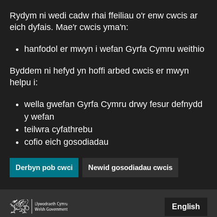
Skip to main content
Rydym ni wedi cadw rhai ffeiliau o'r enw cwcis ar
eich dyfais. Mae'r cwcis yma'n:
hanfodol er mwyn i wefan Gyrfa Cymru weithio
Byddem ni hefyd yn hoffi arbed cwcis er mwyn
helpu i:
wella gwefan Gyrfa Cymru drwy fesur defnydd
y wefan
teilwra cyfathrebu
cofio eich gosodiadau
Derbyn pob cwci
Newid gosodiadau cwcis
(external websiteCY)
English