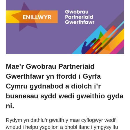
Cael Swydd
Prentisiaethau
Digwyddiadau
Newyddion
Mae’r Gwobrau Partneriaid
Gwerthfawr yn ffordd i Gyrfa
Amdanom ni
Cymru gydnabod a diolch i’r
busnesau sydd wedi gweithio gyda
Gweithio i ni
ni.
Cysylltu â ni
Rydym yn dathlu’r gwaith y mae cyflogwyr wedi’i
wneud i helpu ysgolion a phobl ifanc i ymgysylltu