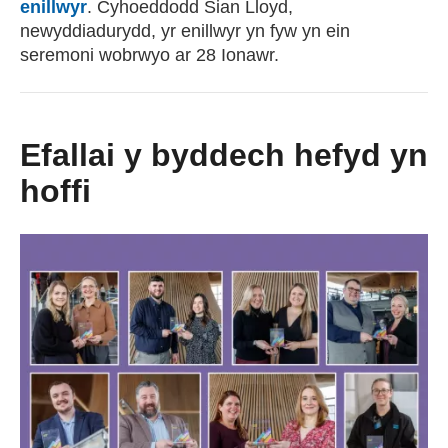
enillwyr
. Cyhoeddodd Sian Lloyd,
newyddiadurydd, yr enillwyr yn fyw yn ein
seremoni wobrwyo ar 28 Ionawr.
Efallai y byddech hefyd yn
hoffi