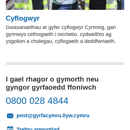
Cyflogwyr
Gwasanaethau ar gyfer cyflogwyr Cymreig, gan
gynnwys cefnogaeth i recriwtio, cydweithio ag
ysgolion a cholegau, cyflogaeth a deddfwriaeth.
I gael rhagor o gymorth neu
gyngor gyrfaoedd ffoniwch
0800 028 4844
(yn agor cleient
post@gyrfacymru.llyw.cymru
Trefnu apwyntiad