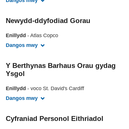
Dangos mwy
Gweld mwy am Y Cymorth Mwyaf Arlo
Newydd-ddyfodiad Gorau
Enillydd
- Atlas Copco
Dangos mwy
Gweld mwy am Newydd-ddyfodiad G
Y Berthynas Barhaus Orau gydag
Ysgol
Enillydd
- voco St. David's Cardiff
Dangos mwy
Gweld mwy am Y Berthynas Barhaus
Cyfraniad Personol Eithriadol