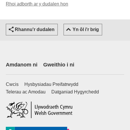
Rhoi adborth ar y dudalen hon
(yn agor cleient e-bost)
Rhannu'r dudalen
Yn ôl i'r brig
Amdanom ni
Gweithio i ni
Cwcis
Hysbysiadau Preifatrwydd
Telerau ac Amodau
Datganiad Hygyrchedd
(external websiteCY)