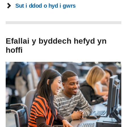
Sut i ddod o hyd i gwrs
Efallai y byddech hefyd yn
hoffi