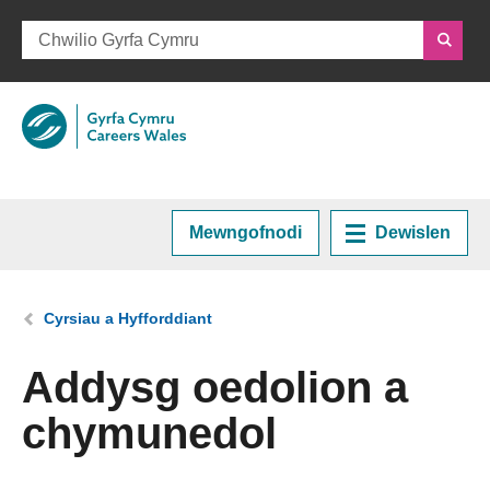
Mewngofnodi
Dewislen
Hafan
Rydych chi yma:
Cyrsiau a Hyfforddiant
Cynllunio eich Gyrfa
Addysg oedolion a
chymunedol
Cyrsiau a Hyfforddiant