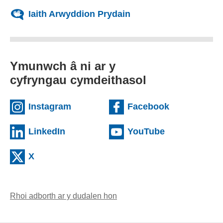
Iaith Arwyddion Prydain
Ymunwch â ni ar y
cyfryngau cymdeithasol
(external websiteCY)
(external we
Instagram
Facebook
(external websiteCY)
(external web
LinkedIn
YouTube
(external websiteCY)
X
Rhoi adborth ar y dudalen hon
(yn agor cleient e-bost)