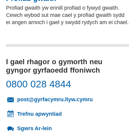
Profiad gwaith yw ennill profiad o fywyd gwaith.
Cewch wybod sut mae cael y profiad gwaith sydd
ei angen arnoch i gael y swydd rydych am ei chael.
I gael rhagor o gymorth neu
gyngor gyrfaoedd ffoniwch
0800 028 4844
(yn agor cleient
post@gyrfacymru.llyw.cymru
Trefnu apwyntiad
Sgwrs Ar-lein