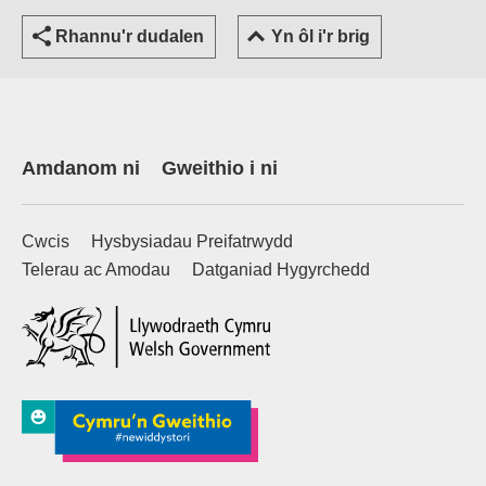
Rhannu'r dudalen
Yn ôl i'r brig
Amdanom ni
Gweithio i ni
Cwcis
Hysbysiadau Preifatrwydd
Telerau ac Amodau
Datganiad Hygyrchedd
(external websiteCY)