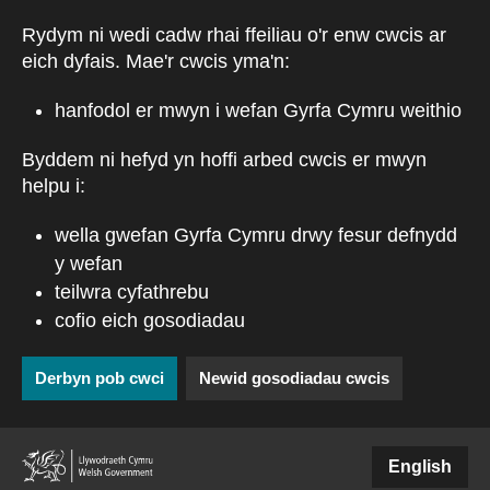
Skip to main content
Rydym ni wedi cadw rhai ffeiliau o'r enw cwcis ar
eich dyfais. Mae'r cwcis yma'n:
hanfodol er mwyn i wefan Gyrfa Cymru weithio
Byddem ni hefyd yn hoffi arbed cwcis er mwyn
helpu i:
wella gwefan Gyrfa Cymru drwy fesur defnydd
y wefan
teilwra cyfathrebu
cofio eich gosodiadau
Derbyn pob cwci
Newid gosodiadau cwcis
(external websiteCY)
English