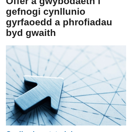
Offer a gwybodaeth i
gefnogi cynllunio
gyrfaoedd a phrofiadau
byd gwaith