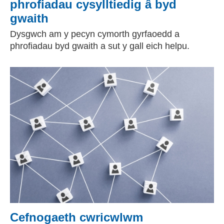
phrofiadau cysylltiedig â byd
gwaith
Dysgwch am y pecyn cymorth gyrfaoedd a
phrofiadau byd gwaith a sut y gall eich helpu.
Cefnogaeth cwricwlwm