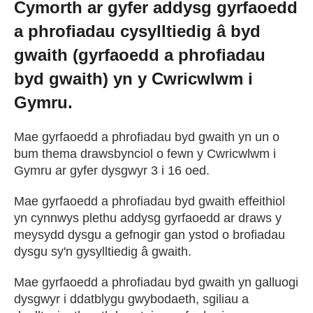
Cymorth ar gyfer addysg gyrfaoedd
Cael Swydd
a phrofiadau cysylltiedig â byd
gwaith (gyrfaoedd a phrofiadau
Prentisiaethau
byd gwaith) yn y Cwricwlwm i
Gymru.
Digwyddiadau
Mae gyrfaoedd a phrofiadau byd gwaith yn un o
Newyddion
bum thema drawsbynciol o fewn y Cwricwlwm i
Gymru ar gyfer dysgwyr 3 i 16 oed.
Amdanom ni
Mae gyrfaoedd a phrofiadau byd gwaith effeithiol
yn cynnwys plethu addysg gyrfaoedd ar draws y
meysydd dysgu a gefnogir gan ystod o brofiadau
Gweithio i ni
dysgu sy'n gysylltiedig â gwaith.
Mae gyrfaoedd a phrofiadau byd gwaith yn galluogi
Cysylltu â ni
dysgwyr i ddatblygu gwybodaeth, sgiliau a