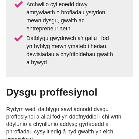
Archwilio cyfleoedd drwy
amrywiaeth o brofiadau ystyrlon
mewn dysgu, gwaith ac
entrepreneuriaeth
Datblygu gwydnwch a'r gallu i fod
yn hyblyg mewn ymateb i heriau,
dewisiadau a chyfrifoldebau gwaith
a bywyd
Dysgu proffesiynol
Rydym wedi datblygu sawl adnodd dysgu
proffesiynol a allai fod yn ddefnyddiol i chi wrth
ddylunio a chynllunio addysg gyrfaoedd a
phrofiadau cysylltiedig â byd gwaith yn eich