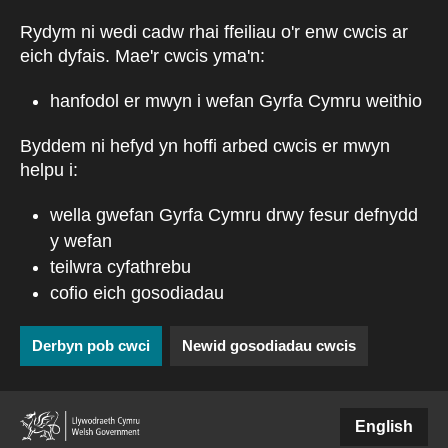
Skip to main content
Rydym ni wedi cadw rhai ffeiliau o'r enw cwcis ar
eich dyfais. Mae'r cwcis yma'n:
hanfodol er mwyn i wefan Gyrfa Cymru weithio
Byddem ni hefyd yn hoffi arbed cwcis er mwyn
helpu i:
wella gwefan Gyrfa Cymru drwy fesur defnydd
y wefan
teilwra cyfathrebu
cofio eich gosodiadau
Derbyn pob cwci
Newid gosodiadau cwcis
(external websiteCY)
English