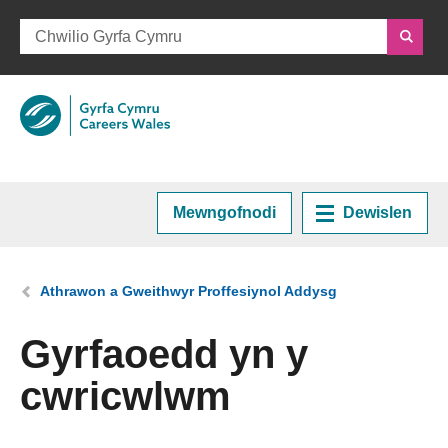
Mewngofnodi
Dewislen
Hafan
Rydych chi yma:
Athrawon a Gweithwyr Proffesiynol Addysg
Cynllunio eich Gyrfa
Gyrfaoedd yn y
cwricwlwm
Cyrsiau a Hyfforddiant