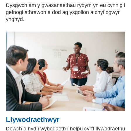
Dysgwch am y gwasanaethau rydym yn eu cynnig i
gefnogi athrawon a dod ag ysgolion a chyflogwyr
ynghyd.
Llywodraethwyr
Dewch o hyd i wybodaeth i helpu cyrff llywodraethu