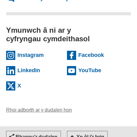
Ymunwch â ni ar y
cyfryngau cymdeithasol
(external websiteCY)
(external we
Instagram
Facebook
(external websiteCY)
(external web
LinkedIn
YouTube
(external websiteCY)
X
Rhoi adborth ar y dudalen hon
(yn agor cleient e-bost)
Rhannu'r dudalen
Yn ôl i'r brig