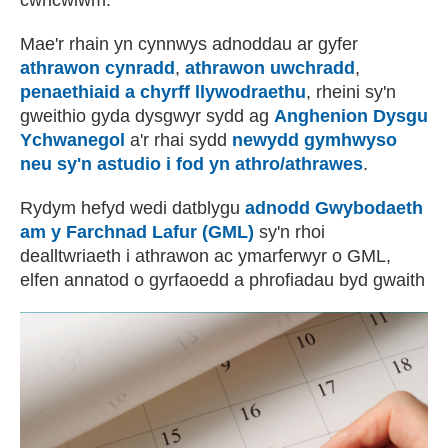
cwricwlwm.
Mae'r rhain yn cynnwys adnoddau ar gyfer
athrawon cynradd
,
athrawon uwchradd
,
penaethiaid a chyrff llywodraethu
, rheini sy'n
gweithio gyda dysgwyr sydd ag
Anghenion Dysgu
Ychwanegol
a'r rhai sydd
newydd gymhwyso
neu sy'n astudio i fod yn athro/athrawes
.
Rydym hefyd wedi datblygu
adnodd Gwybodaeth
am y Farchnad Lafur (GML)
sy'n rhoi
dealltwriaeth i athrawon ac ymarferwyr o GML,
elfen annatod o gyrfaoedd a phrofiadau byd gwaith