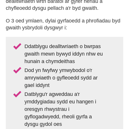
dealltwriaeth wrth baratoi ar gyfer heriau a
chyfleoedd dysgu pellach a'r byd gwaith.
O 3 oed ymlaen, dylai gyrfaoedd a phrofiadau byd
gwaith ysbrydoli dysgwyr i:
Ddatblygu dealltwriaeth o bwrpas
gwaith mewn bywyd iddyn nhw eu
hunain a chymdeithas
Dod yn fwyfwy ymwybodol o'r
amrywiaeth o gyfleoedd sydd ar
gael iddynt
Datblygu'r agweddau a'r
ymddygiadau sydd eu hangen i
oresgyn rhwystrau i
gyflogadwyedd, rheoli gyrfa a
dysgu gydol oes