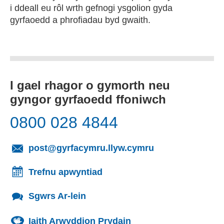
i ddeall eu rôl wrth gefnogi ysgolion gyda
gyrfaoedd a phrofiadau byd gwaith.
I gael rhagor o gymorth neu
gyngor gyrfaoedd ffoniwch
0800 028 4844
(yn agor cleient
post@gyrfacymru.llyw.cymru
Trefnu apwyntiad
Sgwrs Ar-lein
Iaith Arwyddion Prydain