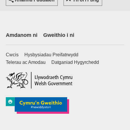
Amdanom ni
Gweithio i ni
Cwcis
Hysbysiadau Preifatrwydd
Telerau ac Amodau
Datganiad Hygyrchedd
(external websiteCY)