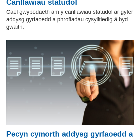
Canllawiau statudol
Cael gwybodaeth am y canllawiau statudol ar gyfer
addysg gyrfaoedd a phrofiadau cysylltiedig â byd
gwaith.
Pecyn cymorth addysg gyrfaoedd a