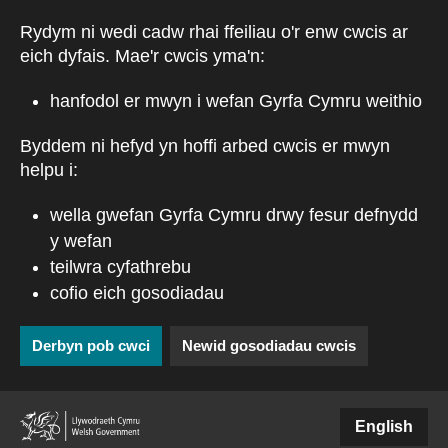
Skip to main content
Rydym ni wedi cadw rhai ffeiliau o'r enw cwcis ar
eich dyfais. Mae'r cwcis yma'n:
hanfodol er mwyn i wefan Gyrfa Cymru weithio
Byddem ni hefyd yn hoffi arbed cwcis er mwyn
helpu i:
wella gwefan Gyrfa Cymru drwy fesur defnydd
y wefan
teilwra cyfathrebu
cofio eich gosodiadau
Derbyn pob cwci
Newid gosodiadau cwcis
(external websiteCY)
English