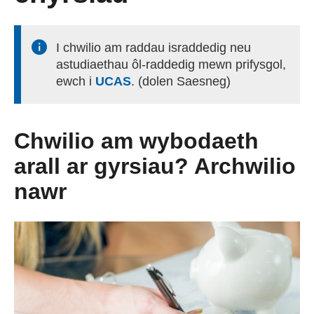
Cael Swydd
I chwilio am raddau israddedig neu
Prentisiaethau
astudiaethau ôl-raddedig mewn prifysgol,
ewch i
UCAS
(external websiteCY)
. (dolen Saesneg)
Digwyddiadau
Chwilio am wybodaeth
Newyddion
arall ar gyrsiau? Archwilio
nawr
Amdanom ni
Gweithio i ni
Cysylltu â ni