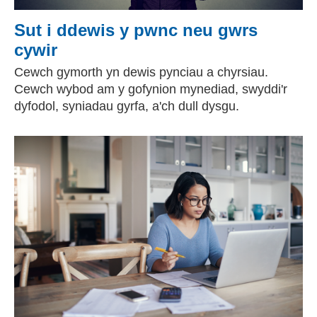
Sut i ddewis y pwnc neu gwrs
cywir
Cewch gymorth yn dewis pynciau a chyrsiau.
Cewch wybod am y gofynion mynediad, swyddi'r
dyfodol, syniadau gyrfa, a'ch dull dysgu.