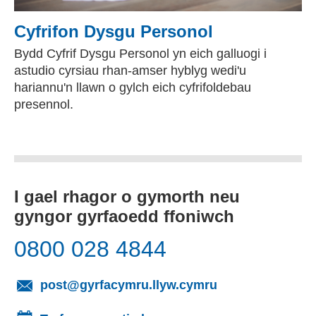
Cyfrifon Dysgu Personol
Bydd Cyfrif Dysgu Personol yn eich galluogi i
astudio cyrsiau rhan-amser hyblyg wedi'u
hariannu'n llawn o gylch eich cyfrifoldebau
presennol.
I gael rhagor o gymorth neu
gyngor gyrfaoedd ffoniwch
0800 028 4844
(yn agor cleient
post@gyrfacymru.llyw.cymru