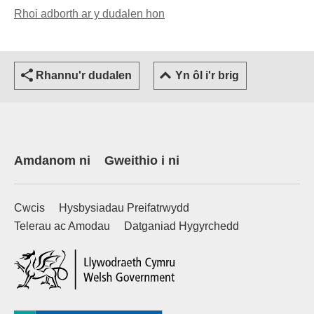
Rhoi adborth ar y dudalen hon
(yn agor cleient e-bost)
Rhannu'r dudalen
Yn ôl i'r brig
Amdanom ni
Gweithio i ni
Cwcis
Hysbysiadau Preifatrwydd
Telerau ac Amodau
Datganiad Hygyrchedd
(external websiteCY)