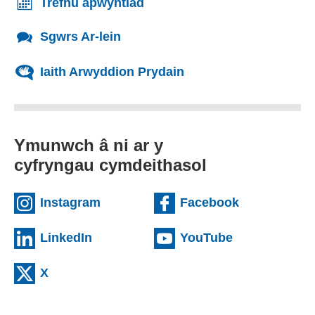
Trefnu apwyntiad
Sgwrs Ar-lein
Iaith Arwyddion Prydain
Ymunwch â ni ar y
cyfryngau cymdeithasol
(external websiteCY)
(external we
Instagram
Facebook
(external websiteCY)
(external web
LinkedIn
YouTube
(external websiteCY)
X