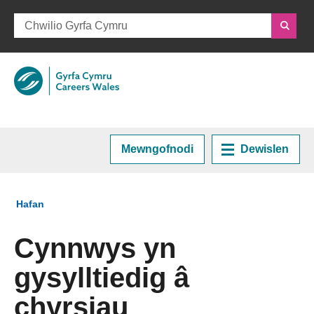
Mewngofnodi
Dewislen
Hafan
Rydych chi yma:
Hafan
Cynllunio eich Gyrfa
Cynnwys yn
gysylltiedig â
Cyrsiau a Hyfforddiant
chyrsiau