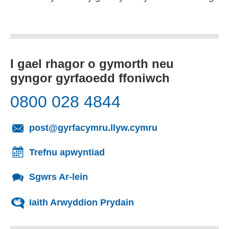
I gael rhagor o gymorth neu
gyngor gyrfaoedd ffoniwch
0800 028 4844
(yn agor cleient
post@gyrfacymru.llyw.cymru
Trefnu apwyntiad
Sgwrs Ar-lein
Iaith Arwyddion Prydain