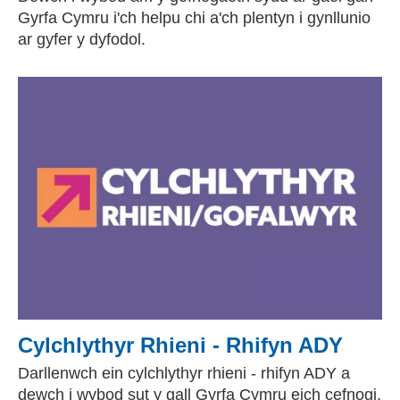
Gyrfa Cymru i'ch helpu chi a'ch plentyn i gynllunio
ar gyfer y dyfodol.
Cylchlythyr Rhieni - Rhifyn ADY
Darllenwch ein cylchlythyr rhieni - rhifyn ADY a
dewch i wybod sut y gall Gyrfa Cymru eich cefnogi.