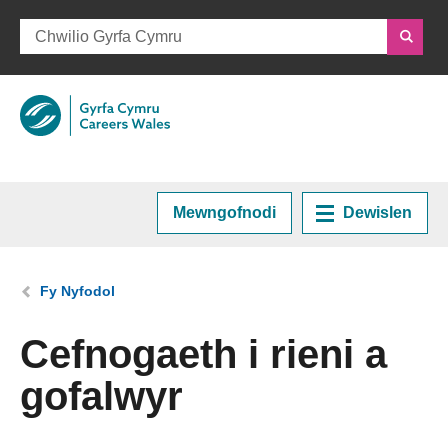
Mewngofnodi
Dewislen
Hafan
Rydych chi yma:
Fy Nyfodol
Cynllunio eich Gyrfa
Cefnogaeth i rieni a
gofalwyr
Cyrsiau a Hyfforddiant