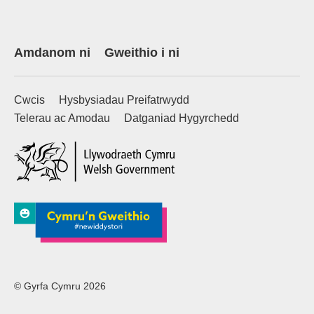
Amdanom ni
Gweithio i ni
Cwcis
Hysbysiadau Preifatrwydd
Telerau ac Amodau
Datganiad Hygyrchedd
(external websiteCY)
© Gyrfa Cymru 2026