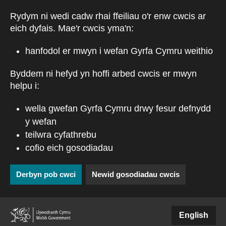
Skip to main content
Rydym ni wedi cadw rhai ffeiliau o'r enw cwcis ar
eich dyfais. Mae'r cwcis yma'n:
hanfodol er mwyn i wefan Gyrfa Cymru weithio
Byddem ni hefyd yn hoffi arbed cwcis er mwyn
helpu i:
wella gwefan Gyrfa Cymru drwy fesur defnydd
y wefan
teilwra cyfathrebu
cofio eich gosodiadau
Derbyn pob cwci
Newid gosodiadau cwcis
(external websiteCY)
English