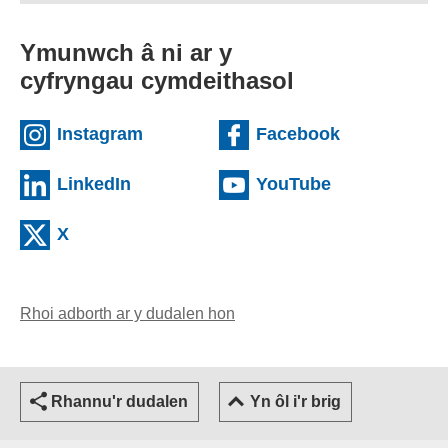
Ymunwch â ni ar y
cyfryngau cymdeithasol
(external websiteCY)
(external we
Instagram
Facebook
(external websiteCY)
(external web
LinkedIn
YouTube
(external websiteCY)
X
Rhoi adborth ar y dudalen hon
(yn agor cleient e-bost)
Rhannu'r dudalen
Yn ôl i'r brig