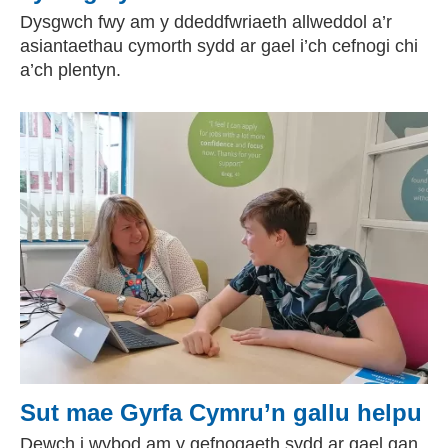
Dysgwch fwy am y ddeddfwriaeth allweddol a’r
asiantaethau cymorth sydd ar gael i’ch cefnogi chi
a’ch plentyn.
Sut mae Gyrfa Cymru’n gallu helpu
Dewch i wybod am y gefnogaeth sydd ar gael gan