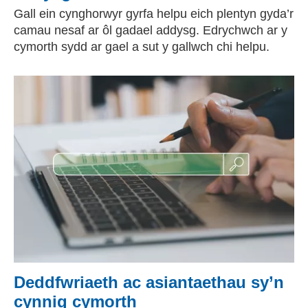
Gall ein cynghorwyr gyrfa helpu eich plentyn gyda’r
camau nesaf ar ôl gadael addysg. Edrychwch ar y
cymorth sydd ar gael a sut y gallwch chi helpu.
Deddfwriaeth ac asiantaethau sy’n
cynnig cymorth