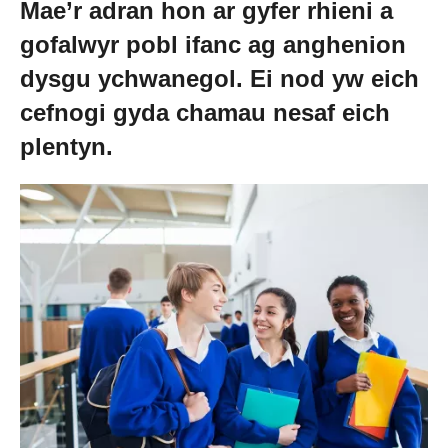
Mae’r adran hon ar gyfer rhieni a
Cael Swydd
gofalwyr pobl ifanc ag anghenion
dysgu ychwanegol. Ei nod yw eich
Prentisiaethau
cefnogi gyda chamau nesaf eich
plentyn.
Digwyddiadau
Newyddion
Amdanom ni
Gweithio i ni
Cysylltu â ni