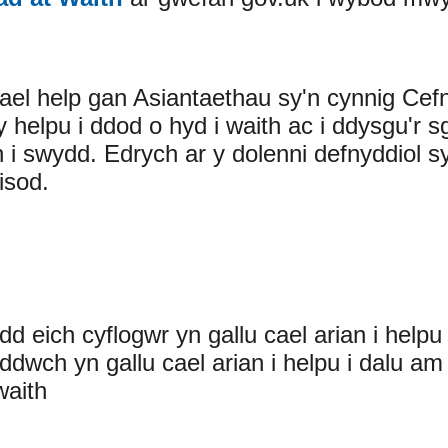
i gael help gan Asiantaethau sy'n cynnig Ce
y helpu i ddod o hyd i waith ac i ddysgu'r s
 i swydd. Edrych ar y dolenni defnyddiol s
isod.
ydd eich cyflogwr yn gallu cael arian i helpu 
yddwch yn gallu cael arian i helpu i dalu am
gwaith