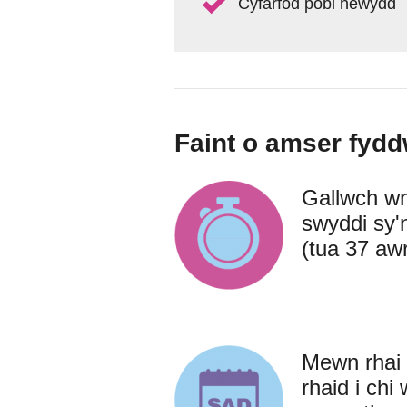
Cyfarfod pobl newydd
Faint o amser fyddw
Gallwch w
swyddi sy'
(tua 37 aw
Mewn rhai 
rhaid i chi