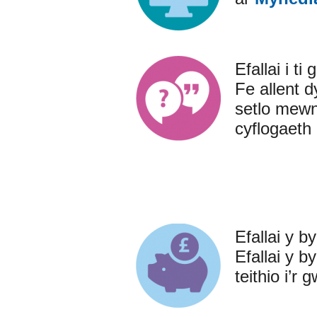
Efallai i t
Fe allent d
setlo mewn
cyflogaeth 
Efallai y b
Efallai y b
teithio i’r 