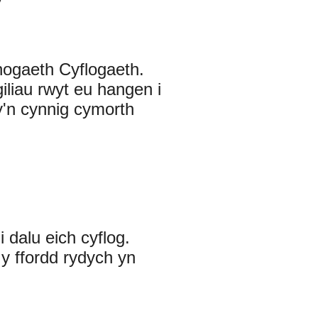
fnogaeth Cyflogaeth.
giliau rwyt eu hangen i
y'n cynnig cymorth
i dalu eich cyflog.
 y ffordd rydych yn