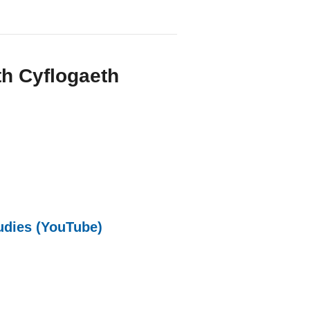
th Cyflogaeth
al websiteCY)
ternal websiteCY)
siteCY)
udies (YouTube)
(external websiteCY)
)