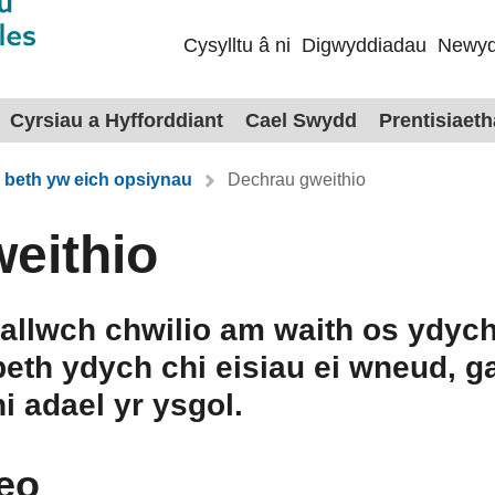
Cysylltu â ni
Digwyddiadau
Newyd
Cyrsiau a Hyfforddiant
Cael Swydd
Prentisiaet
beth yw eich opsiynau
Dechrau gweithio
eithio
allwch chwilio am waith os ydyc
eth ydych chi eisiau ei wneud, g
i adael yr ysgol.
eo