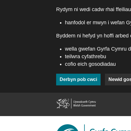
Skip to main content
Rydym ni wedi cadw rhai ffeiliau
hanfodol er mwyn i wefan G
Byddem ni hefyd yn hoffi arbed 
wella gwefan Gyrfa Cymru d
teilwra cyfathrebu
cofio eich gosodiadau
Derbyn pob cwci
Newid go
(external web