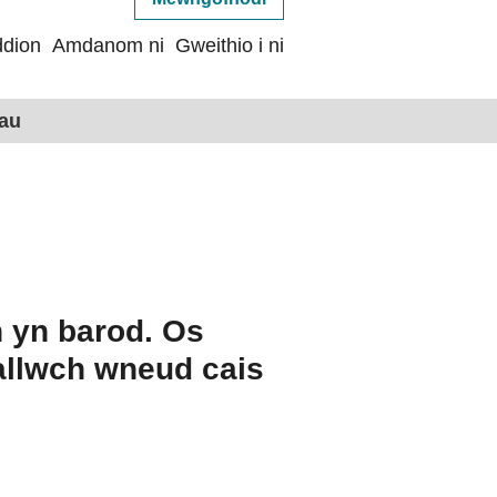
dion
Amdanom ni
Gweithio i ni
hau
h yn barod. Os
allwch wneud cais