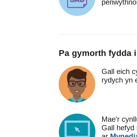
penwythno
Pa gymorth fydda i
Gall eich c
rydych yn e
Mae’r cynll
Gall hefyd 
ar
Mynedia