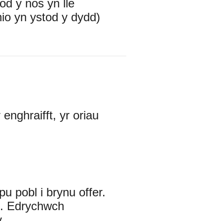
od y nos yn lle
hio yn ystod y dydd)
enghraifft, yr oriau
u pobl i brynu offer.
hi. Edrychwch
y