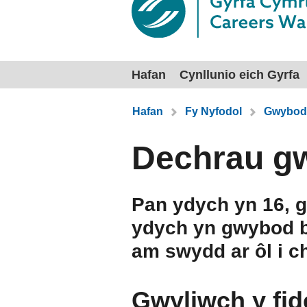
Hafan
Cynllunio eich Gyrfa
Rydych chi yma:
Hafan
Fy Nyfodol
Gwybod 
Dechrau gw
Pan ydych yn 16, g
ydych yn gwybod b
am swydd ar ôl i ch
Gwyliwch y fid