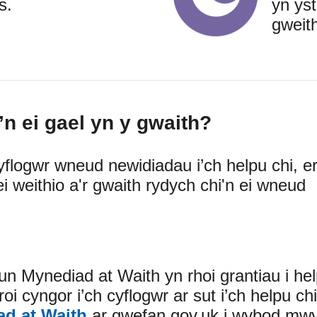
s.
yn yst
gweit
’n ei gael yn y gwaith?
yflogwr wneud newidiadau i’ch helpu chi, er 
i weithio a'r gwaith rydych chi'n ei wneud
un Mynediad at Waith yn rhoi grantiau i help
roi cyngor i’ch cyflogwr ar sut i’ch helpu c
d at Waith
(external websiteCY)
ar gwefan gov.uk i wybod mw