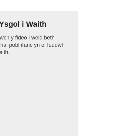
 Ysgol i Waith
wch y fideo i weld beth
hai pobl ifanc yn ei feddwl
ith.