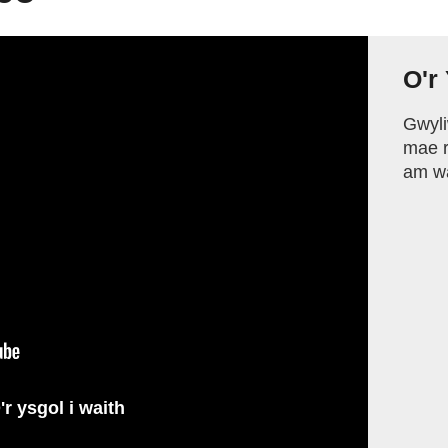
O'r
Gwyli
mae r
am wa
'r ysgol i waith