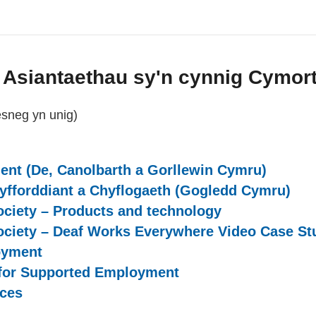
 Asiantaethau sy'n cynnig Cymor
esneg yn unig)
l websiteCY)
nt (De, Canolbarth a Gorllewin Cymru)
(extern
yfforddiant a Chyflogaeth (Gogledd Cymru)
(ex
ociety – Products and technology
(external web
Society – Deaf Works Everywhere Video Case St
oyment
(external websiteCY)
n for Supported Employment
(external websiteCY
ces
(external websiteCY)