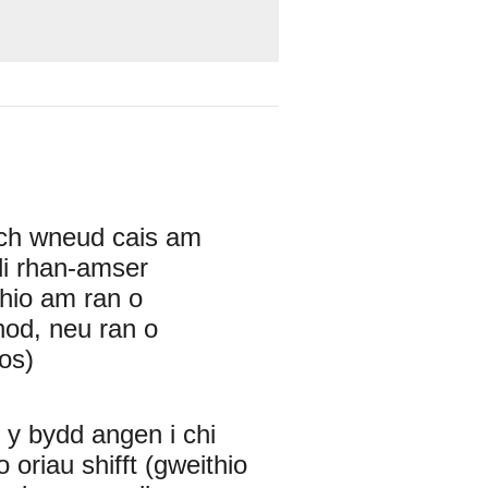
ch wneud cais am
i rhan-amser
thio am ran o
nod, neu ran o
os)
i y bydd angen i chi
o oriau shifft (gweithio