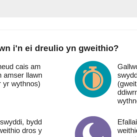
n i'n ei dreulio yn gweithio?
neud cais am
Gallw
n amser llawn
swydd
r yr wythnos)
(gwei
ddiwr
wythn
swyddi, bydd
Efalla
 weithio dros y
weithi