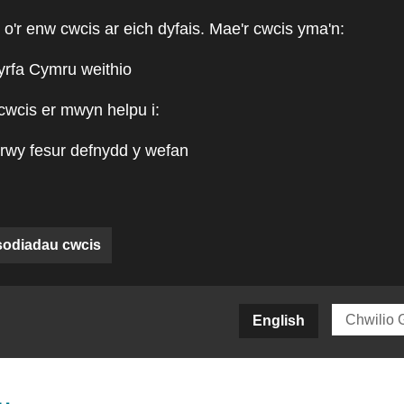
 o'r enw cwcis ar eich dyfais. Mae'r cwcis yma'n:
yrfa Cymru weithio
cwcis er mwyn helpu i:
rwy fesur defnydd y wefan
sodiadau cwcis
siteCY)
English