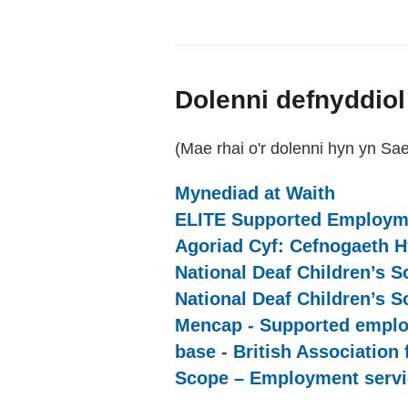
Dolenni defnyddiol
(Mae rhai o'r dolenni hyn yn Sa
Mynediad at Waith
(externa
ELITE Supported Employme
Agoriad Cyf: Cefnogaeth H
National Deaf Children’s S
National Deaf Children’s 
Mencap - Supported empl
base - British Associatio
Scope – Employment servi