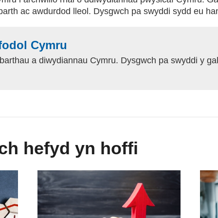
nbarth ac awdurdod lleol. Dysgwch pa swyddi sydd eu ha
fodol Cymru
nbarthau a diwydiannau Cymru. Dysgwch pa swyddi y gal
ch hefyd yn hoffi