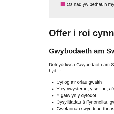
Os nad yw pethau'n myn
Offer i roi cynn
Gwybodaeth am S
Defnyddiwch Gwybodaeth am Swy
hyd i’r:
Cyflog a’r oriau gwaith
Y cymwysterau, y sgiliau, a
Y galw yn y dyfodol
Cysylltiadau â ffynonellau g
Gwefannau swyddi perthnas