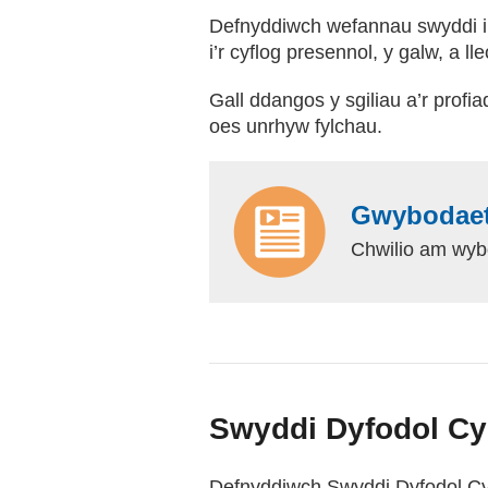
Defnyddiwch wefannau swyddi i 
i’r cyflog presennol, y galw, a ll
Gall ddangos y sgiliau a’r prof
oes unrhyw fylchau.
Gwybodaet
Chwilio am wyb
Swyddi Dyfodol C
Defnyddiwch Swyddi Dyfodol Cym