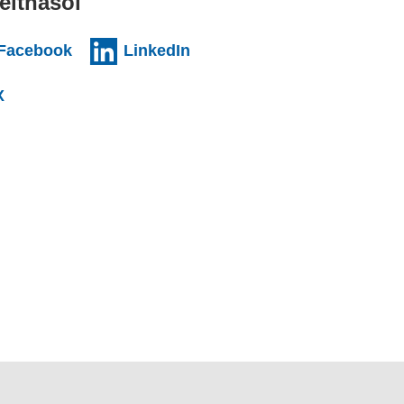
eithasol
nal websiteCY)
(external websiteCY)
(external websiteCY)
Facebook
LinkedIn
l websiteCY)
(external websiteCY)
X