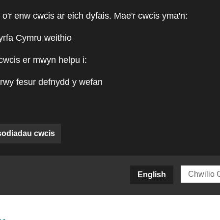
 o'r enw cwcis ar eich dyfais. Mae'r cwcis yma'n:
yrfa Cymru weithio
cwcis er mwyn helpu i:
rwy fesur defnydd y wefan
sodiadau cwcis
siteCY)
English