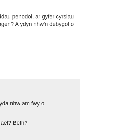
dau penodol, ar gyfer cyrsiau
ngen? A ydyn nhw'n debygol o
gyda nhw am fwy o
hael? Beth?