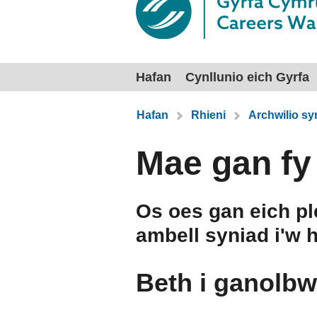
Hafan
Cynllunio eich Gyrfa
Rydych chi yma:
Hafan
Rhieni
Archwilio sy
Mae gan fy
Os oes gan eich ple
ambell syniad i'w h
Beth i ganolbw