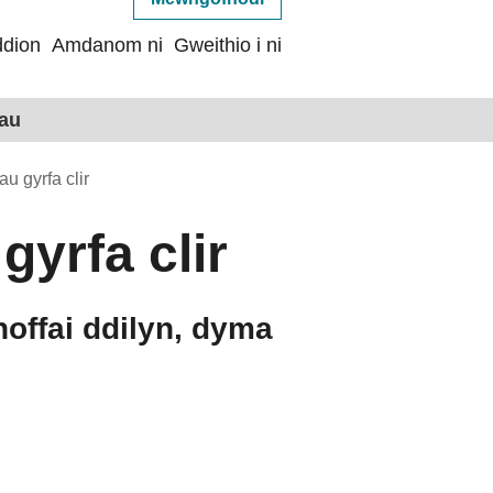
dion
Amdanom ni
Gweithio i ni
hau
u gyrfa clir
yrfa clir
hoffai ddilyn, dyma