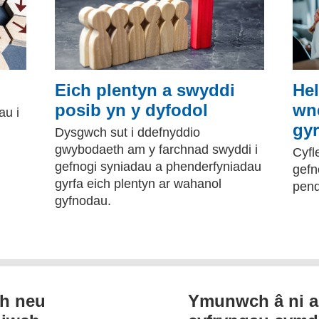
Eich plentyn a swyddi
Hel
posib yn y dyfodol
wn
au i
gyr
Dysgwch sut i ddefnyddio
gwybodaeth am y farchnad swyddi i
Cyfl
gefnogi syniadau a phenderfyniadau
gefn
gyrfa eich plentyn ar wahanol
pend
gyfnodau.
th neu
Ymunwch â ni a