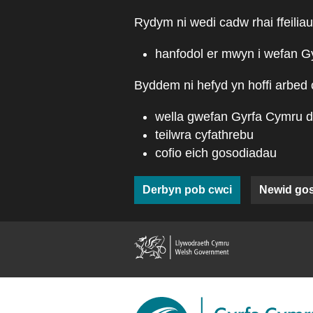
Skip to main content
Rydym ni wedi cadw rhai ffeiliau
hanfodol er mwyn i wefan G
Byddem ni hefyd yn hoffi arbed 
wella gwefan Gyrfa Cymru d
teilwra cyfathrebu
cofio eich gosodiadau
Derbyn pob cwci
Newid go
(external web