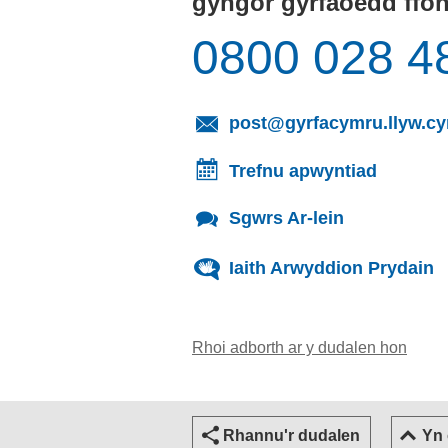
gyngor gyrfaoedd ffo
0800 028 4
post@gyrfacymru.llyw.c
Trefnu apwyntiad
Sgwrs Ar-lein
Iaith Arwyddion Prydain
Rhoi adborth ar y dudalen hon
(yn ag
Rhannu'r dudalen
Yn