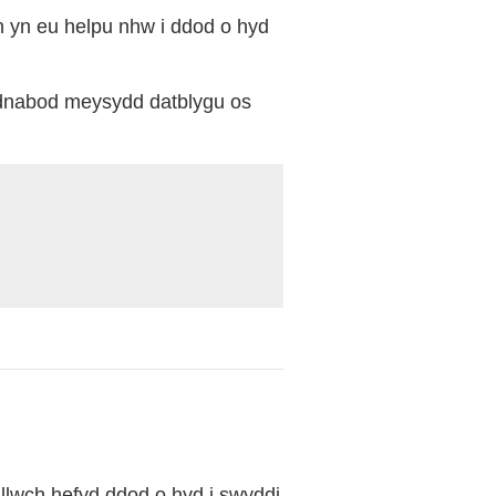
 yn eu helpu nhw i ddod o hyd
 adnabod meysydd datblygu os
llwch hefyd ddod o hyd i swyddi