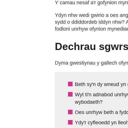
Y camau nesaf a'r gofynion myn
Ydyn nhw wedi gwirio a oes ang
sydd o ddiddordeb iddyn nhw? A
fodloni unrhyw ofynion mynedia
Dechrau sgwr
Dyma gwestiynau y gallech ofyn
Beth sy'n dy wneud yn 
Wyt ti'n adnabod unrhy
wybodaeth?
Oes unrhyw beth a fydd
Ydy'r cyfleoedd yn lle