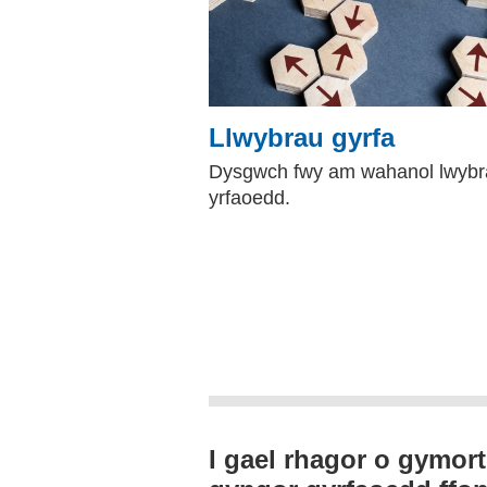
Llwybrau gyrfa
Dysgwch fwy am wahanol lwybr
yrfaoedd.
I gael rhagor o gymor