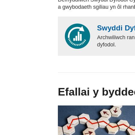
a gwybodaeth sgiliau yn ôl rha
Swyddi Dy
Archwiliwch ra
dyfodol.
Efallai y bydde