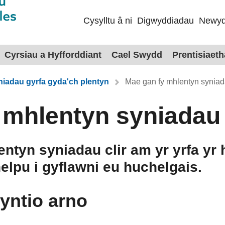
Cysylltu â ni
Digwyddiadau
Newyd
Cyrsiau a Hyfforddiant
Cael Swydd
Prentisiaet
niadau gyrfa gyda'ch plentyn
Mae gan fy mhlentyn syniada
 mhlentyn syniadau g
ntyn syniadau clir am yr yrfa yr 
elpu i gyflawni eu huchelgais.
yntio arno