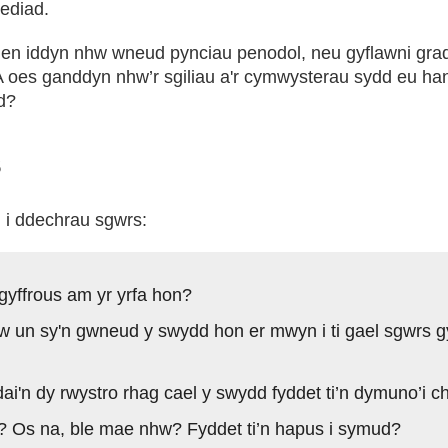
ediad.
en iddyn nhw wneud pynciau penodol, neu gyflawni grad
 oes ganddyn nhw’r sgiliau a'r cymwysterau sydd eu ha
d?
s
 i ddechrau sgwrs:
gyffrous am yr yrfa hon?
w un sy'n gwneud y swydd hon er mwyn i ti gael sgwrs 
ai'n dy rwystro rhag cael y swydd fyddet ti’n dymuno’i c
ol? Os na, ble mae nhw? Fyddet ti’n hapus i symud?