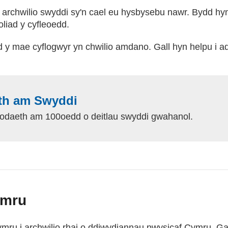
archwilio swyddi sy'n cael eu hysbysebu nawr. Bydd hyn
eoliad y cyfleoedd.
iad y mae cyflogwyr yn chwilio amdano. Gall hyn helpu i
h am Swyddi
odaeth am 100oedd o deitlau swyddi gwahanol.
ymru
ru i archwilio rhai o ddiwydiannau pwysicaf Cymru. Ga