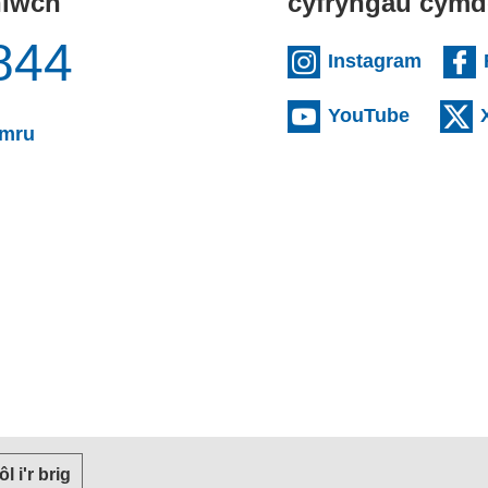
niwch
cyfryngau cymd
844
(exter
Instagram
(externa
YouTube
(yn agor cleient e-bost)
ymru
or cleient e-bost)
 ôl i'r brig