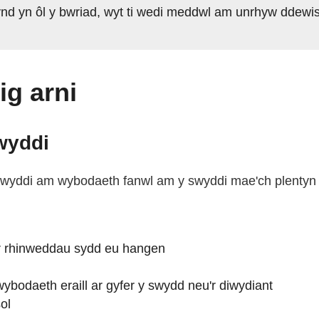
d yn ôl y bwriad, wyt ti wedi meddwl am unrhyw ddewisi
ig arni
wyddi
ddi am wybodaeth fanwl am y swyddi mae'ch plentyn yn
’r rhinweddau sydd eu hangen
wybodaeth eraill ar gyfer y swydd neu'r diwydiant
ol