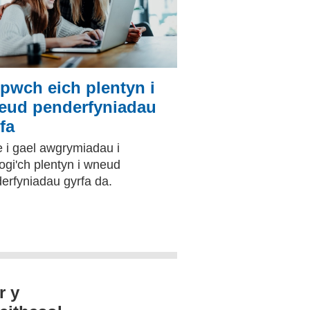
pwch eich plentyn i
eud penderfyniadau
fa
e i gael awgrymiadau i
ogi'ch plentyn i wneud
erfyniadau gyrfa da.
r y