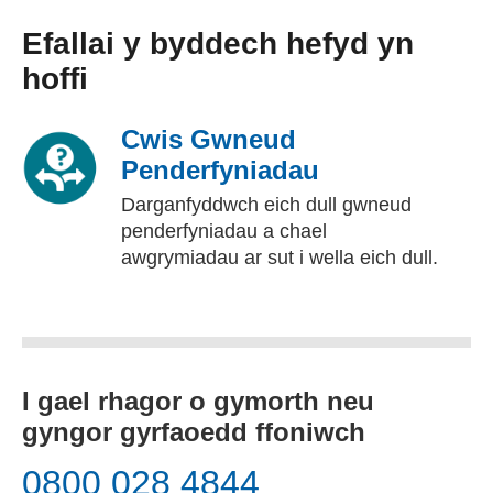
Efallai y byddech hefyd yn
hoffi
Cwis Gwneud
Penderfyniadau
Darganfyddwch eich dull gwneud
penderfyniadau a chael
awgrymiadau ar sut i wella eich dull.
I gael rhagor o gymorth neu
gyngor gyrfaoedd ffoniwch
0800 028 4844