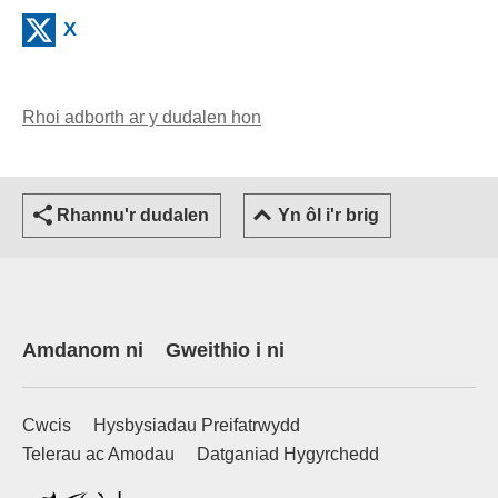
(external websiteCY)
X
Rhoi adborth ar y dudalen hon
(yn agor cleient e-bost)
Rhannu'r dudalen
Yn ôl i'r brig
Amdanom ni
Gweithio i ni
Cwcis
Hysbysiadau Preifatrwydd
Telerau ac Amodau
Datganiad Hygyrchedd