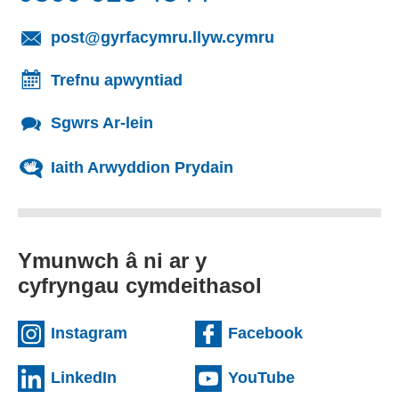
(yn agor cleient
post@gyrfacymru.llyw.cymru
Trefnu apwyntiad
Sgwrs Ar-lein
Iaith Arwyddion Prydain
Ymunwch â ni ar y
cyfryngau cymdeithasol
(external websiteCY)
(external we
Instagram
Facebook
(external websiteCY)
(external web
LinkedIn
YouTube