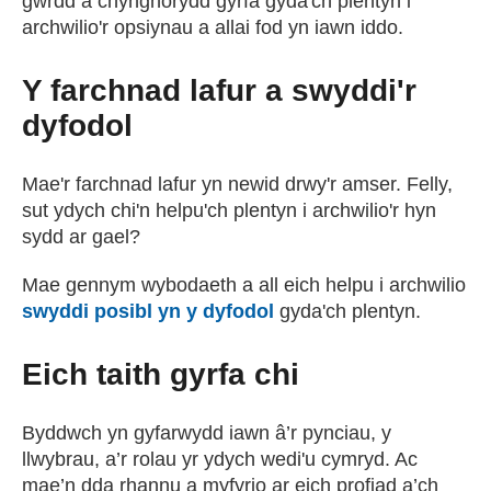
gwrdd â chynghorydd gyrfa gyda'ch plentyn i
archwilio'r opsiynau a allai fod yn iawn iddo.
Y farchnad lafur a swyddi'r
dyfodol
Mae'r farchnad lafur yn newid drwy'r amser. Felly,
sut ydych chi'n helpu'ch plentyn i archwilio'r hyn
sydd ar gael?
Mae gennym wybodaeth a all eich helpu i archwilio
swyddi posibl yn y dyfodol
gyda'ch plentyn.
Eich taith gyrfa chi
Byddwch yn gyfarwydd iawn â’r pynciau, y
llwybrau, a’r rolau yr ydych wedi'u cymryd. Ac
mae’n dda rhannu a myfyrio ar eich profiad a’ch