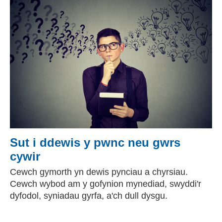
Sut i ddewis y pwnc neu gwrs
cywir
Cewch gymorth yn dewis pynciau a chyrsiau.
Cewch wybod am y gofynion mynediad, swyddi'r
dyfodol, syniadau gyrfa, a'ch dull dysgu.