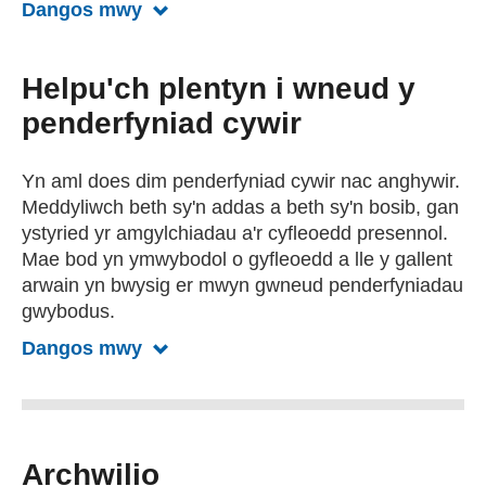
Dangos mwy
Dangos mwy am Sut mae gyrfa 'dda’
Helpu'ch plentyn i wneud y
penderfyniad cywir
Yn aml does dim penderfyniad cywir nac anghywir.
Meddyliwch beth sy'n addas a beth sy'n bosib, gan
ystyried yr amgylchiadau a'r cyfleoedd presennol.
Mae bod yn ymwybodol o gyfleoedd a lle y gallent
arwain yn bwysig er mwyn gwneud penderfyniadau
gwybodus.
Dangos mwy
Dangos mwy am Helpu'ch plentyn i w
Archwilio