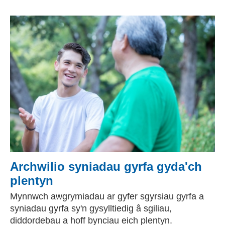
Archwilio syniadau gyrfa gyda'ch
plentyn
Mynnwch awgrymiadau ar gyfer sgyrsiau gyrfa a
syniadau gyrfa sy'n gysylltiedig â sgiliau,
diddordebau a hoff bynciau eich plentyn.