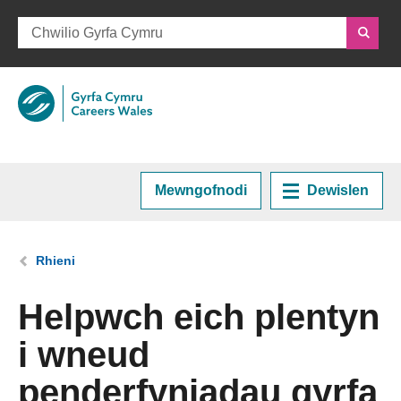
Mewngofnodi
Dewislen
Hafan
Rydych chi yma:
Rhieni
Cynllunio eich Gyrfa
Helpwch eich plentyn
i wneud
Cyrsiau a Hyfforddiant
penderfyniadau gyrfa