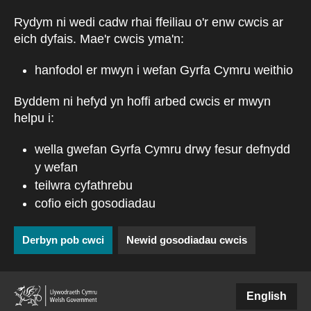
Skip to main content
Rydym ni wedi cadw rhai ffeiliau o'r enw cwcis ar
eich dyfais. Mae'r cwcis yma'n:
hanfodol er mwyn i wefan Gyrfa Cymru weithio
Byddem ni hefyd yn hoffi arbed cwcis er mwyn
helpu i:
wella gwefan Gyrfa Cymru drwy fesur defnydd
y wefan
teilwra cyfathrebu
cofio eich gosodiadau
Derbyn pob cwci
Newid gosodiadau cwcis
(external websiteCY)
English