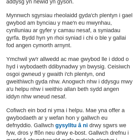
addysg yn newid yn gyson.
Mynnwch sgyrsiau rheolaidd gyda'ch plentyn i gael
gwybod am bynciau y mae'n eu mwynhau,
cynlluniau ar gyfer y camau nesaf, a syniadau
gyrfa. Bydd hyn yn rhoi syniad i chi o ble y gallai
fod angen cymorth arnynt.
Ymchwil yw'r allwedd ac mae gwybod lle i ddod o
hyd i wybodaeth ddibynadwy yn bwysig. Ceisiwch
osgoi gwneud y gwaith i'ch plentyn, ond
gweithiwch gyda nhw. Anogwch nhw i ddysgu mwy
a'u helpu nhw i weithio allan beth sydd angen
iddyn nhw wneud nesaf.
Cofiwch ein bod ni yma i helpu. Mae yna offer a
gwybodaeth ar y wefan hon y gallwch eu
defnyddio. Gallwch
gysylltu â ni
drwy sgwrs we
fyw, dros y ffôn neu drwy e-bost. Gallwch drefnu i