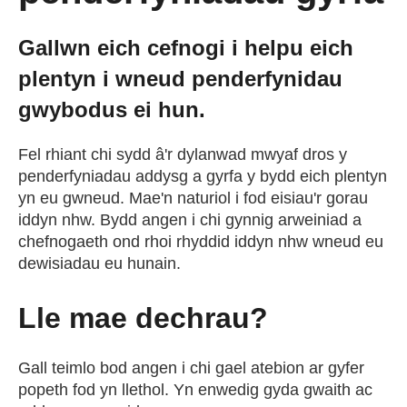
Cael Swydd
Gallwn eich cefnogi i helpu eich
plentyn i wneud penderfynidau
Prentisiaethau
gwybodus ei hun.
Digwyddiadau
Fel rhiant chi sydd â'r dylanwad mwyaf dros y
penderfyniadau addysg a gyrfa y bydd eich plentyn
Newyddion
yn eu gwneud. Mae'n naturiol i fod eisiau'r gorau
iddyn nhw. Bydd angen i chi gynnig arweiniad a
chefnogaeth ond rhoi rhyddid iddyn nhw wneud eu
Amdanom ni
dewisiadau eu hunain.
Lle mae dechrau?
Gweithio i ni
Gall teimlo bod angen i chi gael atebion ar gyfer
Cysylltu â ni
popeth fod yn llethol. Yn enwedig gyda gwaith ac