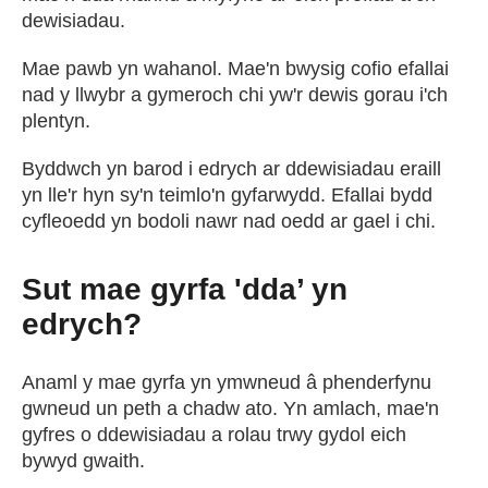
dewisiadau.
Mae pawb yn wahanol. Mae'n bwysig cofio efallai
nad y llwybr a gymeroch chi yw'r dewis gorau i'ch
plentyn.
Byddwch yn barod i edrych ar ddewisiadau eraill
yn lle'r hyn sy'n teimlo'n gyfarwydd. Efallai bydd
cyfleoedd yn bodoli nawr nad oedd ar gael i chi.
Sut mae gyrfa 'dda’ yn
edrych?
Anaml y mae gyrfa yn ymwneud â phenderfynu
gwneud un peth a chadw ato. Yn amlach, mae'n
gyfres o ddewisiadau a rolau trwy gydol eich
bywyd gwaith.