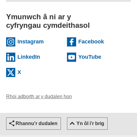
Ymunwch â ni ar y
cyfryngau cymdeithasol
(external websiteCY)
(external we
Instagram
Facebook
(external websiteCY)
(external web
LinkedIn
YouTube
(external websiteCY)
X
Rhoi adborth ar y dudalen hon
(yn agor cleient e-bost)
Rhannu'r dudalen
Yn ôl i'r brig