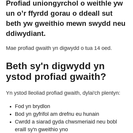
Profiad uniongyrchol o weithle yw
Cael Swydd
un o’r ffyrdd gorau o ddeall sut
beth yw gweithio mewn swydd neu
Prentisiaethau
ddiwydiant.
Digwyddiadau
Mae profiad gwaith yn digwydd o tua 14 oed.
Beth sy'n digwydd yn
Newyddion
ystod profiad gwaith?
Amdanom ni
Yn ystod lleoliad profiad gwaith, dylai'ch plentyn:
Gweithio i ni
Fod yn brydlon
Bod yn gyfrifol am drefnu eu hunain
Cwrdd a siarad gyda chwsmeriaid neu bobl
Cysylltu â ni
eraill sy'n gweithio yno