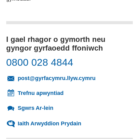
I gael rhagor o gymorth neu
gyngor gyrfaoedd ffoniwch
0800 028 4844
(yn agor cleient
post@gyrfacymru.llyw.cymru
Trefnu apwyntiad
Sgwrs Ar-lein
Iaith Arwyddion Prydain