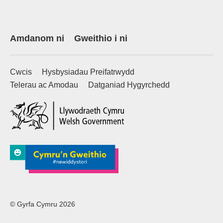
Amdanom ni
Gweithio i ni
Cwcis
Hysbysiadau Preifatrwydd
Telerau ac Amodau
Datganiad Hygyrchedd
(external websiteCY)
© Gyrfa Cymru 2026