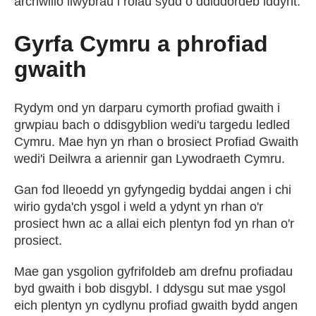
archwilio llwybrau i rolau sydd o ddiddordeb iddynt.
Gyrfa Cymru a phrofiad
gwaith
Rydym ond yn darparu cymorth profiad gwaith i
grwpiau bach o ddisgyblion wedi'u targedu ledled
Cymru. Mae hyn yn rhan o brosiect Profiad Gwaith
wedi'i Deilwra a ariennir gan Lywodraeth Cymru.
Gan fod lleoedd yn gyfyngedig byddai angen i chi
wirio gyda'ch ysgol i weld a ydynt yn rhan o'r
prosiect hwn ac a allai eich plentyn fod yn rhan o'r
prosiect.
Mae gan ysgolion gyfrifoldeb am drefnu profiadau
byd gwaith i bob disgybl. I ddysgu sut mae ysgol
eich plentyn yn cydlynu profiad gwaith bydd angen