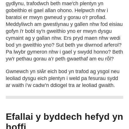
gydlynu, trafodwch beth mae'ch plentyn yn
gobeithio ei gael allan ohono. Helpwch nhw i
baratoi er mwyn gwneud y gorau o'r profiad.
Meddyliwch am gwestiynau y gallen nhw fod eisiau
gofyn i'r bobl sy'n gweithio yno er mwyn dysgu
cymaint ag y gallan nhw. Ers pryd maen nhw wedi
bod yn gweithio yno? Sut beth yw diwrnod arferol?
Pa lwybr gymeron nhw i gael y swydd honno? Beth
yw'r pethau gorau a’r peth gwaethaf am eu rôl?
Gwnewch yn siŵr eich bod yn trafod ag ysgol neu
leoliad dysgu eich plentyn i weld pa fesurau sydd
ar waith i’w cadw’n ddiogel tra ar leoliad gwaith.
Efallai y byddech hefyd yn
hoffi