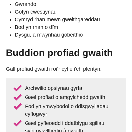
Gwrando
Gofyn cwestiynau
Cymryd rhan mewn gweithgareddau
Bod yn rhan o dîm
Dysgu, a mwynhau gobeithio
Buddion profiad gwaith
Gall profiad gwaith roi’r cyfle i'ch plentyn:
Archwilio opsiynau gyrfa
Gael profiad o amgylchedd gwaith
Fod yn ymwybodol o ddisgwyliadau
cyflogwyr
Gael gyfleoedd i ddatblygu sgiliau
sy’n gysylltiedig â gwaith