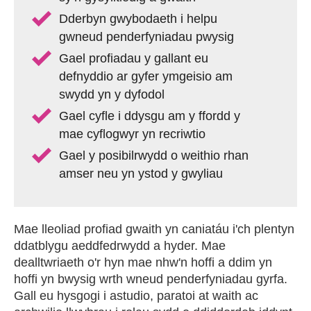
Dderbyn gwybodaeth i helpu
gwneud penderfyniadau pwysig
Gael profiadau y gallant eu
defnyddio ar gyfer ymgeisio am
swydd yn y dyfodol
Gael cyfle i ddysgu am y ffordd y
mae cyflogwyr yn recriwtio
Gael y posibilrwydd o weithio rhan
amser neu yn ystod y gwyliau
Mae lleoliad profiad gwaith yn caniatáu i'ch plentyn
ddatblygu aeddfedrwydd a hyder. Mae
dealltwriaeth o'r hyn mae nhw'n hoffi a ddim yn
hoffi yn bwysig wrth wneud penderfyniadau gyrfa.
Gall eu hysgogi i astudio, paratoi at waith ac