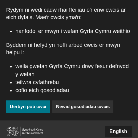
Skip to main content
Rydym ni wedi cadw rhai ffeiliau o'r enw cwcis ar
eich dyfais. Mae'r cwcis yma'n:
hanfodol er mwyn i wefan Gyrfa Cymru weithio
Byddem ni hefyd yn hoffi arbed cwcis er mwyn
helpu i:
wella gwefan Gyrfa Cymru drwy fesur defnydd
y wefan
teilwra cyfathrebu
cofio eich gosodiadau
Derbyn pob cwci
Newid gosodiadau cwcis
(external websiteCY)
English