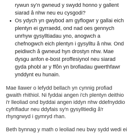
rywun sy’n gwneud y swydd honno y gallent
siarad â nhw neu eu cysgodi?
Os ydych yn gwybod am gyflogwr y gallai eich
plentyn ei gyrraedd, ond nad oes gennych
unrhyw gysylltiadau yno, anogwch a
chefnogwch eich plentyn i gysylltu â nhw. Ond
peidiwch â gwneud hyn drostyn nhw. Mae
dysgu anfon e-bost proffesiynol neu siarad
gyda phobl ar y ffôn yn brofiadau gwerthfawr
ynddynt eu hunain.
Mae llawer o lefydd bellach yn cynnig profiad
gwaith rhithiol. Ni fyddai angen i'ch plentyn deithio
i'r lleoliad ond byddai angen iddyn nhw ddefnyddio
cyfrifiadur neu ddyfais sy'n gysylltiedig â'r
rhyngrwyd i gymryd rhan.
Beth bynnag y math o leoliad neu bwy sydd wedi ei