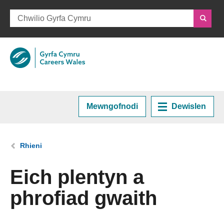
Mewngofnodi
Dewislen
Hafan
Rydych chi yma:
Rhieni
Cynllunio eich Gyrfa
Eich plentyn a
phrofiad gwaith
Cyrsiau a Hyfforddiant