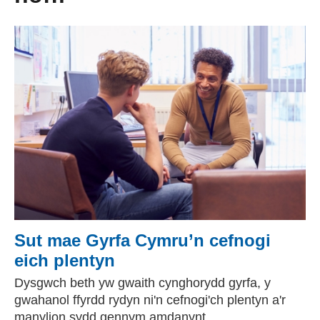
Sut mae Gyrfa Cymru’n cefnogi
eich plentyn
Dysgwch beth yw gwaith cynghorydd gyrfa, y
gwahanol ffyrdd rydyn ni'n cefnogi'ch plentyn a'r
manylion sydd gennym amdanynt.