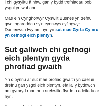
i chi gysylltu â nhw, gan y bydd trefniadau pob
ysgol yn wahanol.
Mae ein Cynghorwyr Cyswllt Busnes yn trefnu
gweithgareddau sy'n cynnwys cyflogwyr.
Darllenwch fwy am hyn yn
sut mae Gyrfa Cymru
yn cefnogi eich plentyn
.
Sut gallwch chi gefnogi
eich plentyn gyda
phrofiad gwaith
Yn dibynnu ar sut mae profiad gwaith yn cael ei
drefnu gan ysgol eich plentyn, efallai y byddwch
am gymryd rhan neu archwilio ffyrdd o adeiladu ar
hyn.