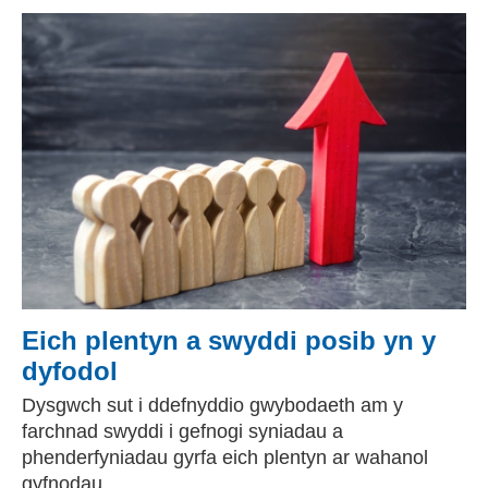
Eich plentyn a swyddi posib yn y
dyfodol
Dysgwch sut i ddefnyddio gwybodaeth am y
farchnad swyddi i gefnogi syniadau a
phenderfyniadau gyrfa eich plentyn ar wahanol
gyfnodau.