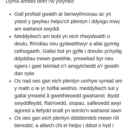
Dyma ambell beth i'w ystyried:
Gall profiad gwaith ar benwythnosau ac yn
ystod y gwyliau helpu'ch plentyn i ddysgu mwy
am wahanol swyddi
Meddyliwch am bobl yn eich rhwydwaith o
deulu, ffrindiau neu gydweithwyr a allai gynnig
cefnogaeth. Gallai fod yn gyfle i dreulio ychydig
ddyddiau mewn gweithle, ymweliad byr neu
sgwrs i gael teimlad o’r amgylchedd a’r gwaith
dan sylw
Os nad oes gan eich plentyn unrhyw syniad am
y math o le yr hoffai weithio, meddyliwch sut y
gallai ymweld â gweithleoedd gwahanol. Bydd
swyddfeydd, ffatrïoedd, siopau, safleoedd awyr
agored a llefydd eraill yn teimlo'n wahanol iawn
Os oes gan eich plentyn ddiddordeb mewn rôl
benodol, a allwch chi ei helpu i ddod o hyd i