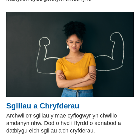
Sgiliau a Chryfderau
Archwilio'r sgiliau y mae cyflogwyr yn chwilio
amdanyn nhw. Dod o hyd i ffyrdd o adnabod a
datblygu eich sgiliau a'ch cryfderau.