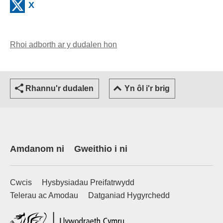
(external websiteCY)
X
Rhoi adborth ar y dudalen hon
(yn agor cleient e-bost)
Rhannu'r dudalen
Yn ôl i'r brig
Amdanom ni
Gweithio i ni
Cwcis
Hysbysiadau Preifatrwydd
Telerau ac Amodau
Datganiad Hygyrchedd
(external websiteCY)