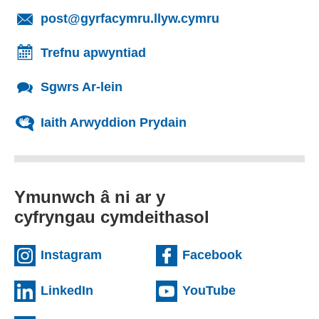
(yn agor cleient
post@gyrfacymru.llyw.cymru
Trefnu apwyntiad
Sgwrs Ar-lein
Iaith Arwyddion Prydain
Ymunwch â ni ar y
cyfryngau cymdeithasol
(external websiteCY)
(external we
Instagram
Facebook
(external websiteCY)
(external web
LinkedIn
YouTube