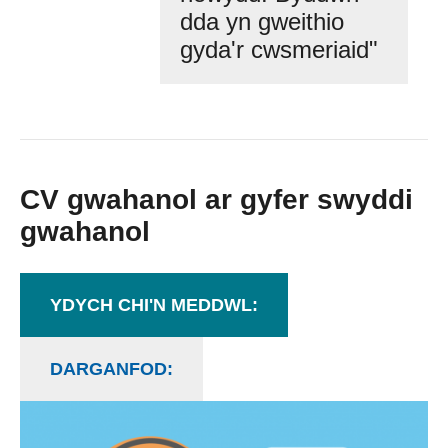
dda yn gweithio
gyda'r cwsmeriaid"
CV gwahanol ar gyfer swyddi
gwahanol
YDYCH CHI'N MEDDWL:
DARGANFOD: