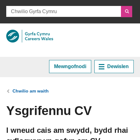
Mewngofnodi
Dewislen
Hafan
Rydych chi yma:
Chwilio am waith
Cynllunio eich Gyrfa
Ysgrifennu CV
Cyrsiau a Hyfforddiant
I wneud cais am swydd, bydd rhai