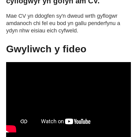
cyflogwyr yn gofyn am CV.
Cael Swydd
Mae CV yn ddogfen sy'n dweud wrth gyflogwr
amdanoch chi fel eu bod yn gallu penderfynu a
Prentisiaethau
ydyn nhw eisiau eich cyfweld.
Gwyliwch y fideo
Digwyddiadau
Newyddion
Amdanom ni
Gweithio i ni
Cysylltu â ni