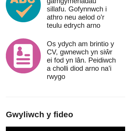
gamgymeriadau
sillafu. Gofynnwch i
athro neu aelod o’r
teulu edrych arno
Os ydych am brintio y
CV, gwnewch yn siŵr
ei fod yn lân. Peidiwch
a cholli diod arno na’i
rwygo
Gwyliwch y fideo