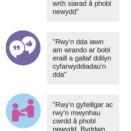
wrth siarad â phobl
newydd"
"Rwy'n dda iawn
am wrando ar bobl
eraill a gallaf ddilyn
cyfarwyddiadau'n
dda"
"Rwy'n gyfeillgar ac
rwy'n mwynhau
cwrdd â phobl
newydd. Byddwn