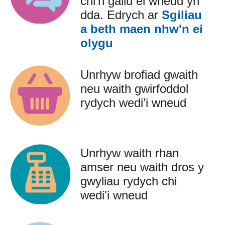
chi’n gallu ei wneud yn
dda. Edrych ar
Sgiliau
a beth maen nhw'n ei
olygu
Unrhyw brofiad gwaith
neu waith gwirfoddol
rydych wedi’i wneud
Unrhyw waith rhan
amser neu waith dros y
gwyliau rydych chi
wedi'i wneud