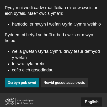
Skip to main content
Rydym ni wedi cadw rhai ffeiliau o'r enw cwcis ar
eich dyfais. Mae'r cwcis yma'n:
hanfodol er mwyn i wefan Gyrfa Cymru weithio
Byddem ni hefyd yn hoffi arbed cwcis er mwyn
helpu i:
wella gwefan Gyrfa Cymru drwy fesur defnydd
y wefan
teilwra cyfathrebu
cofio eich gosodiadau
Derbyn pob cwci
Newid gosodiadau cwcis
(external websiteCY)
English