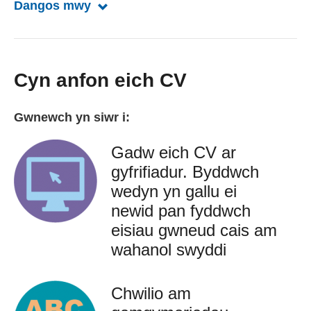
Dangos mwy
Dangos mwy am lythyrau cais
Cyn anfon eich CV
Gwnewch yn siwr i:
Gadw eich CV ar
gyfrifiadur. Byddwch
wedyn yn gallu ei
newid pan fyddwch
eisiau gwneud cais am
wahanol swyddi
Chwilio am