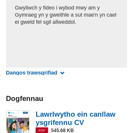
e
e
r
c
m
o
i
g
Gwyliwch y fideo i wybod mwy am y
c
w
h
a
c
a
r
Gymraeg yn y gweithle a sut mae'n yn cael
h
y
c
a
d
i
ei gweld fel sgil allweddol.
r
n
h
p
a
n
a
s
u
l
u
i
a
y
w
n
n
a
u
Dangos trawsgrifiad
ar gyfer fideo Cymraeg yn y g
Dogfennau
Lawrlwytho ein canllaw
ysgrifennu CV
(PDF, 545.68 K
545.68 KB
PDF