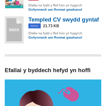
Efallai na fydd y ffeil hon yn hygyrch.
Gofynnwch am fformat gwahanol
o Lawrlwytho 
Templed CV swydd gyntaf
(D
21.73 KB
DOCX
Efallai na fydd y ffeil hon yn hygyrch.
Gofynnwch am fformat gwahanol
o Templed CV
Efallai y byddech hefyd yn hoffi