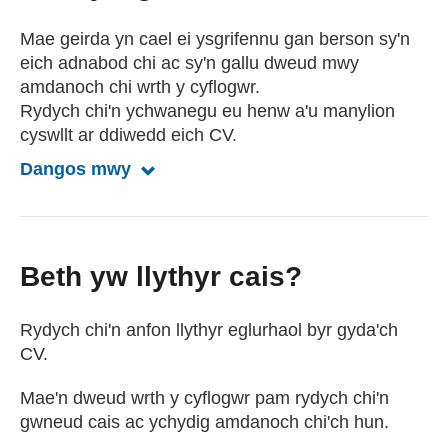
Mae geirda yn cael ei ysgrifennu gan berson sy'n
eich adnabod chi ac sy'n gallu dweud mwy
amdanoch chi wrth y cyflogwr.
Rydych chi'n ychwanegu eu henw a'u manylion
cyswllt ar ddiwedd eich CV.
Dangos mwy
Dangos am ganolwyr
Beth yw llythyr cais?
Rydych chi'n anfon llythyr eglurhaol byr gyda'ch
CV.
Mae'n dweud wrth y cyflogwr pam rydych chi'n
gwneud cais ac ychydig amdanoch chi'ch hun.