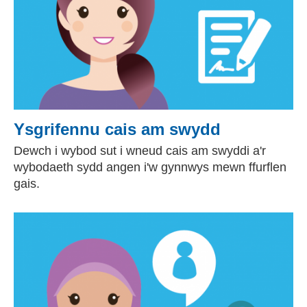
Ysgrifennu cais am swydd
Dewch i wybod sut i wneud cais am swyddi a'r
wybodaeth sydd angen i'w gynnwys mewn ffurflen
gais.