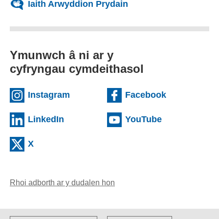
Iaith Arwyddion Prydain
Ymunwch â ni ar y
cyfryngau cymdeithasol
(external websiteCY)
(external we
Instagram
Facebook
(external websiteCY)
(external web
LinkedIn
YouTube
(external websiteCY)
X
Rhoi adborth ar y dudalen hon
(yn agor cleient e-bost)