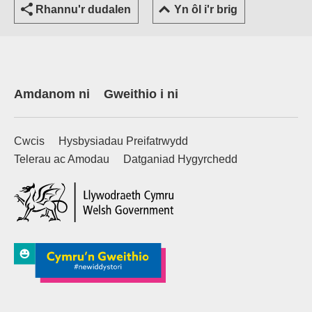
Rhannu'r dudalen
Yn ôl i'r brig
Amdanom ni
Gweithio i ni
Cwcis
Hysbysiadau Preifatrwydd
Telerau ac Amodau
Datganiad Hygyrchedd
(external websiteCY)