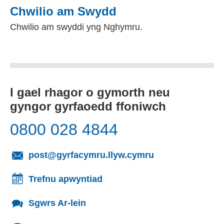
Chwilio am Swydd
Chwilio am swyddi yng Nghymru.
I gael rhagor o gymorth neu
gyngor gyrfaoedd ffoniwch
0800 028 4844
(yn agor cleient
post@gyrfacymru.llyw.cymru
Trefnu apwyntiad
Sgwrs Ar-lein