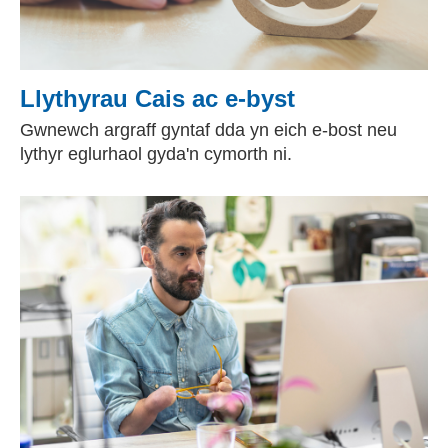
Llythyrau Cais ac e-byst
Gwnewch argraff gyntaf dda yn eich e-bost neu
lythyr eglurhaol gyda'n cymorth ni.