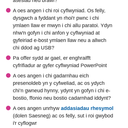
asesiad neu brawf?
A oes angen i chi roi cyflwyniad. Os felly,
dysgwch a fyddant yn rhoi'r pwnc i chi
ymlaen llaw er mwyn i chi allu paratoi. Ydyn
nhw'n gofyn i chi anfon y cyflwyniad at
gyfeiriad e-bost ymlaen llaw neu a allwch
chi ddod ag USB?
Pa offer sydd ar gael, er enghraifft
cyfrifiadur ar gyfer cyflwyniad PowerPoint
A oes angen i chi gadarnhau eich
presenoldeb yn y cyfweliad, ac os ydych
chi’n gwneud hynny, ydynt yn gofyn i chi e-
bostio, ffonio neu bostio cadarnhad iddynt?
(exte
A oes angen unrhyw
addasiadau rhesymol
(dolen Saesneg) ac os felly, sut i roi gwybod
i'r cyflogwr