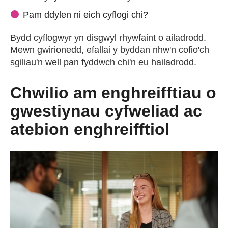
Pam ddylen ni eich cyflogi chi?
Bydd cyflogwyr yn disgwyl rhywfaint o ailadrodd.
Mewn gwirionedd, efallai y byddan nhw'n cofio'ch
sgiliau'n well pan fyddwch chi'n eu hailadrodd.
Chwilio am enghreifftiau o
gwestiynau cyfweliad ac
atebion enghreifftiol