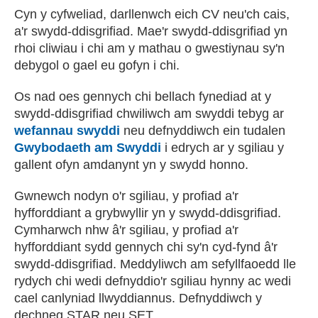
Cyn y cyfweliad, darllenwch eich CV neu'ch cais,
a'r swydd-ddisgrifiad. Mae'r swydd-ddisgrifiad yn
rhoi cliwiau i chi am y mathau o gwestiynau sy'n
debygol o gael eu gofyn i chi.
Os nad oes gennych chi bellach fynediad at y
swydd-ddisgrifiad chwiliwch am swyddi tebyg ar
wefannau swyddi
neu defnyddiwch ein tudalen
Gwybodaeth am Swyddi
i edrych ar y sgiliau y
gallent ofyn amdanynt yn y swydd honno.
Gwnewch nodyn o'r sgiliau, y profiad a'r
hyfforddiant a grybwyllir yn y swydd-ddisgrifiad.
Cymharwch nhw â'r sgiliau, y profiad a'r
hyfforddiant sydd gennych chi sy'n cyd-fynd â'r
swydd-ddisgrifiad. Meddyliwch am sefyllfaoedd lle
rydych chi wedi defnyddio'r sgiliau hynny ac wedi
cael canlyniad llwyddiannus. Defnyddiwch y
dechneg STAR neu SET.