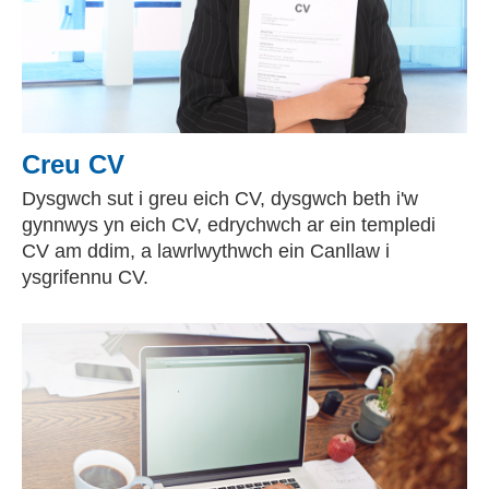
Creu CV
Dysgwch sut i greu eich CV, dysgwch beth i'w
gynnwys yn eich CV, edrychwch ar ein templedi
CV am ddim, a lawrlwythwch ein Canllaw i
ysgrifennu CV.