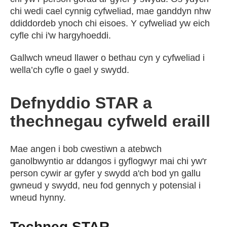
chi wedi cael cynnig cyfweliad, mae ganddyn nhw
ddiddordeb ynoch chi eisoes. Y cyfweliad yw eich
cyfle chi i'w hargyhoeddi.
Gallwch wneud llawer o bethau cyn y cyfweliad i
wella’ch cyfle o gael y swydd.
Defnyddio STAR a
thechnegau cyfweld eraill
Mae angen i bob cwestiwn a atebwch
ganolbwyntio ar ddangos i gyflogwyr mai chi yw'r
person cywir ar gyfer y swydd a'ch bod yn gallu
gwneud y swydd, neu fod gennych y potensial i
wneud hynny.
Techneg STAR