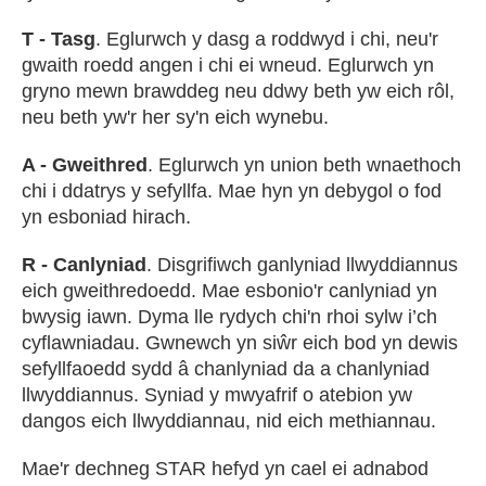
T - Tasg
. Eglurwch y dasg a roddwyd i chi, neu'r
gwaith roedd angen i chi ei wneud. Eglurwch yn
gryno mewn brawddeg neu ddwy beth yw eich rôl,
neu beth yw'r her sy'n eich wynebu.
A - Gweithred
. Eglurwch yn union beth wnaethoch
chi i ddatrys y sefyllfa. Mae hyn yn debygol o fod
yn esboniad hirach.
R - Canlyniad
. Disgrifiwch ganlyniad llwyddiannus
eich gweithredoedd. Mae esbonio'r canlyniad yn
bwysig iawn. Dyma lle rydych chi'n rhoi sylw i’ch
cyflawniadau. Gwnewch yn siŵr eich bod yn dewis
sefyllfaoedd sydd â chanlyniad da a chanlyniad
llwyddiannus. Syniad y mwyafrif o atebion yw
dangos eich llwyddiannau, nid eich methiannau.
Mae'r dechneg STAR hefyd yn cael ei adnabod