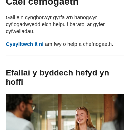
Cael cefnogaeth
Gall ein cynghorwyr gyrfa a'n hanogwyr
cyflogadwyedd eich helpu i baratoi ar gyfer
cyfweliadau.
Cysylltwch â ni
am fwy o help a chefnogaeth.
Efallai y byddech hefyd yn
hoffi