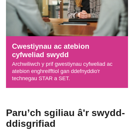
Cwestiynau ac atebion
cyfweliad swydd
Archwiliwch y prif gwestiynau cyfweliad ac
atebion enghreifftiol gan ddefnyddio'r
technegau STAR a SET.
Paru’ch sgiliau â'r swydd-
ddisgrifiad