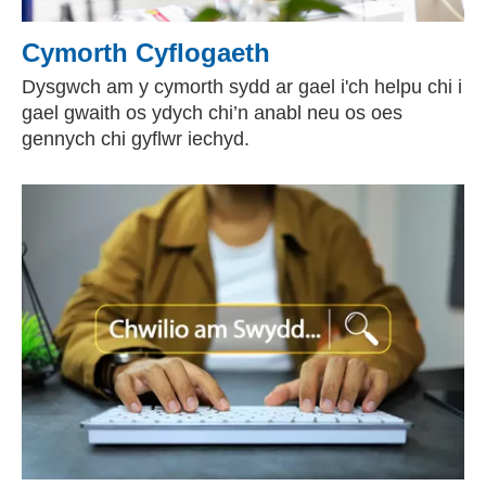
Cymorth Cyflogaeth
Dysgwch am y cymorth sydd ar gael i'ch helpu chi i
gael gwaith os ydych chi’n anabl neu os oes
gennych chi gyflwr iechyd.