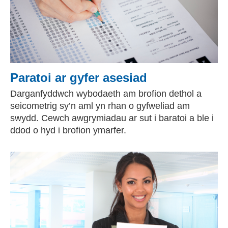
Paratoi ar gyfer asesiad
Darganfyddwch wybodaeth am brofion dethol a
seicometrig sy’n aml yn rhan o gyfweliad am
swydd. Cewch awgrymiadau ar sut i baratoi a ble i
ddod o hyd i brofion ymarfer.