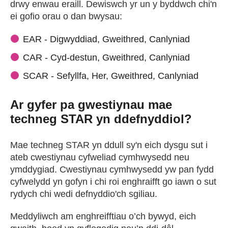
drwy enwau eraill. Dewiswch yr un y byddwch chi'n
ei gofio orau o dan bwysau:
EAR - Digwyddiad, Gweithred, Canlyniad
CAR - Cyd-destun, Gweithred, Canlyniad
SCAR - Sefyllfa, Her, Gweithred, Canlyniad
Ar gyfer pa gwestiynau mae
techneg STAR yn ddefnyddiol?
Mae techneg STAR yn ddull sy'n eich dysgu sut i
ateb cwestiynau cyfweliad cymhwysedd neu
ymddygiad. Cwestiynau cymhwysedd yw pan fydd
cyfwelydd yn gofyn i chi roi enghraifft go iawn o sut
rydych chi wedi defnyddio'ch sgiliau.
Meddyliwch am enghreifftiau o’ch bywyd, eich