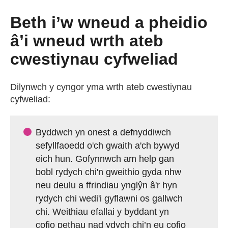
Beth i’w wneud a pheidio
â’i wneud wrth ateb
cwestiynau cyfweliad
Dilynwch y cyngor yma wrth ateb cwestiynau
cyfweliad:
Byddwch yn onest a defnyddiwch
sefyllfaoedd o'ch gwaith a'ch bywyd
eich hun. Gofynnwch am help gan
bobl rydych chi'n gweithio gyda nhw
neu deulu a ffrindiau ynglŷn â'r hyn
rydych chi wedi'i gyflawni os gallwch
chi. Weithiau efallai y byddant yn
cofio pethau nad ydych chi’n eu cofio