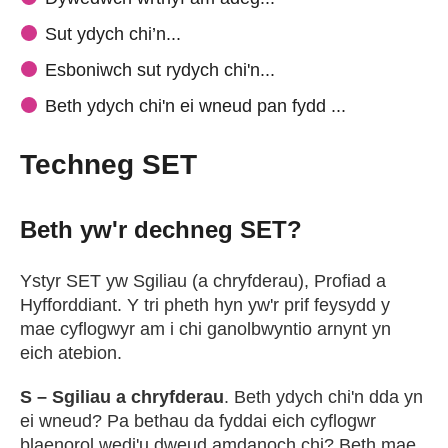
Sut ydych chi’n...
Esboniwch sut rydych chi'n...
Beth ydych chi'n ei wneud pan fydd ...
Techneg SET
Beth yw'r dechneg SET?
Ystyr SET yw Sgiliau (a chryfderau), Profiad a
Hyfforddiant. Y tri pheth hyn yw'r prif feysydd y
mae cyflogwyr am i chi ganolbwyntio arnynt yn
eich atebion.
S – Sgiliau a chryfderau
. Beth ydych chi'n dda yn
ei wneud? Pa bethau da fyddai eich cyflogwr
blaenorol wedi'u dweud amdanoch chi? Beth mae