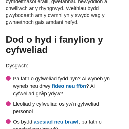
cymdeithasol eraill, gwefannau newyddion a
chwiliwch ar y rhyngrwyd. Weithiau bydd
gwybodaeth am y cwmni yn y swydd wag y
gwnaethoch gais amdani hefyd.
Dod o hyd i fanylion y
cyfweliad
Dysgwch:
Pa fath o gyfweliad fydd hyn? Ai wyneb yn
wyneb neu drwy
fideo neu ffôn
? Ai
cyfweliad grŵp ydyw?
Lleoliad y cyfweliad os yw'n gyfweliad
personol
Os bydd
asesiad neu brawf
, pa fath o