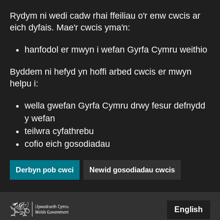
Skip to main content
Rydym ni wedi cadw rhai ffeiliau o'r enw cwcis ar
eich dyfais. Mae'r cwcis yma'n:
hanfodol er mwyn i wefan Gyrfa Cymru weithio
Byddem ni hefyd yn hoffi arbed cwcis er mwyn
helpu i:
wella gwefan Gyrfa Cymru drwy fesur defnydd
y wefan
teilwra cyfathrebu
cofio eich gosodiadau
Derbyn pob cwci
Newid gosodiadau cwcis
(external websiteCY)
English