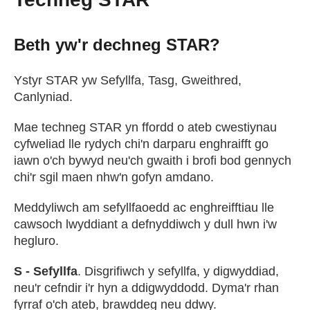
Beth yw'r dechneg STAR?
Ystyr STAR yw Sefyllfa, Tasg, Gweithred,
Canlyniad.
Mae techneg STAR yn ffordd o ateb cwestiynau
cyfweliad lle rydych chi'n darparu enghraifft go
iawn o'ch bywyd neu'ch gwaith i brofi bod gennych
chi'r sgil maen nhw'n gofyn amdano.
Meddyliwch am sefyllfaoedd ac enghreifftiau lle
cawsoch lwyddiant a defnyddiwch y dull hwn i'w
hegluro.
S - Sefyllfa
. Disgrifiwch y sefyllfa, y digwyddiad,
neu'r cefndir i'r hyn a ddigwyddodd. Dyma'r rhan
fyrraf o'ch ateb, brawddeg neu ddwy.