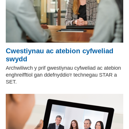
Cwestiynau ac atebion cyfweliad
swydd
Archwiliwch y prif gwestiynau cyfweliad ac atebion
enghreifftiol gan ddefnyddio'r technegau STAR a
SET.