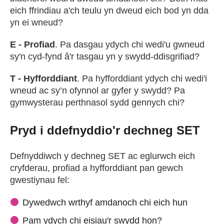
eich ffrindiau a'ch teulu yn dweud eich bod yn dda
yn ei wneud?
E - Profiad
. Pa dasgau ydych chi wedi'u gwneud
sy'n cyd-fynd â'r tasgau yn y swydd-ddisgrifiad?
T - Hyfforddiant
. Pa hyfforddiant ydych chi wedi'i
wneud ac sy’n ofynnol ar gyfer y swydd? Pa
gymwysterau perthnasol sydd gennych chi?
Pryd i ddefnyddio'r dechneg SET
Defnyddiwch y dechneg SET ac eglurwch eich
cryfderau, profiad a hyfforddiant pan gewch
gwestiynau fel:
Dywedwch wrthyf amdanoch chi eich hun
Pam ydych chi eisiau'r swydd hon?