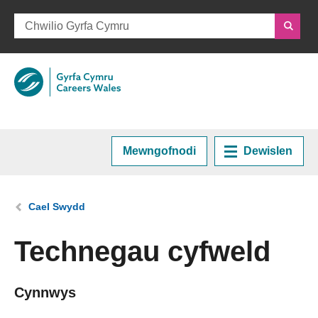
Mewngofnodi
Dewislen
Hafan
Rydych chi yma:
Cael Swydd
Cynllunio eich Gyrfa
Technegau cyfweld
Cyrsiau a Hyfforddiant
Cynnwys