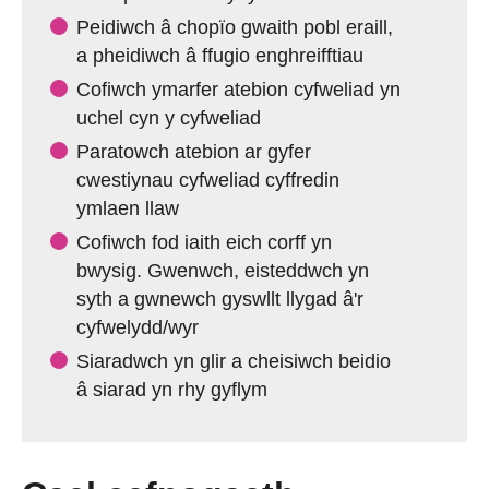
Peidiwch â chopïo gwaith pobl eraill,
a pheidiwch â ffugio enghreifftiau
Cofiwch ymarfer atebion cyfweliad yn
uchel cyn y cyfweliad
Paratowch atebion ar gyfer
cwestiynau cyfweliad cyffredin
ymlaen llaw
Cofiwch fod iaith eich corff yn
bwysig. Gwenwch, eisteddwch yn
syth a gwnewch gyswllt llygad â'r
cyfwelydd/wyr
Siaradwch yn glir a cheisiwch beidio
â siarad yn rhy gyflym