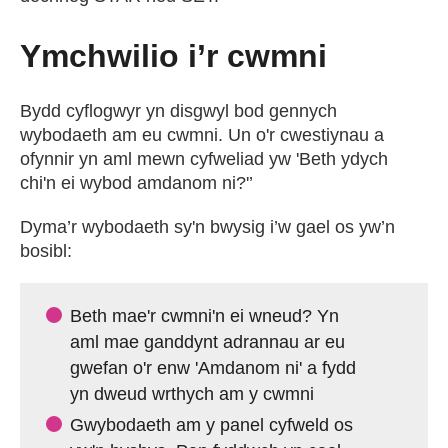
Ymchwilio i’r cwmni
Bydd cyflogwyr yn disgwyl bod gennych
wybodaeth am eu cwmni. Un o'r cwestiynau a
ofynnir yn aml mewn cyfweliad yw 'Beth ydych
chi'n ei wybod amdanom ni?'’
Dyma’r wybodaeth sy'n bwysig i’w gael os yw’n
bosibl:
Beth mae'r cwmni'n ei wneud? Yn
aml mae ganddynt adrannau ar eu
gwefan o'r enw 'Amdanom ni' a fydd
yn dweud wrthych am y cwmni
Gwybodaeth am y panel cyfweld os