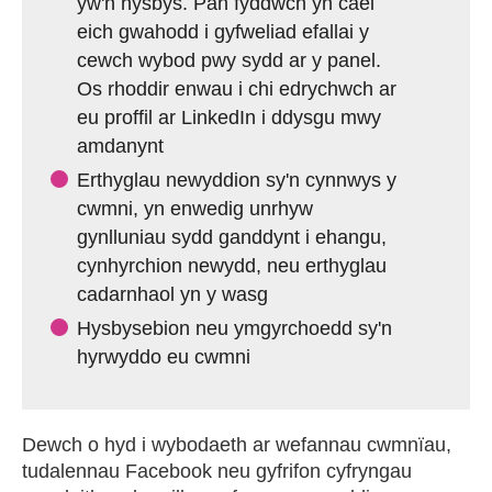
yw'n hysbys. Pan fyddwch yn cael
eich gwahodd i gyfweliad efallai y
cewch wybod pwy sydd ar y panel.
Os rhoddir enwau i chi edrychwch ar
eu proffil ar LinkedIn i ddysgu mwy
amdanynt
Erthyglau newyddion sy'n cynnwys y
cwmni, yn enwedig unrhyw
gynlluniau sydd ganddynt i ehangu,
cynhyrchion newydd, neu erthyglau
cadarnhaol yn y wasg
Hysbysebion neu ymgyrchoedd sy'n
hyrwyddo eu cwmni
Dewch o hyd i wybodaeth ar wefannau cwmnïau,
tudalennau Facebook neu gyfrifon cyfryngau