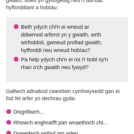
gwaith, boed yn gyflogedig neu’n ddi-dâl,
hyfforddiant a hobïau:
Beth ydych chi'n ei wneud ar
ddiwrnod arferol yn y gwaith, wrth
wirfoddoli, gwneud profiad gwaith,
hyfforddi neu wneud hobïau?
Pa help ydych chi'n ei roi i'r bobl sy'n
rhan o'ch gwaith neu fywyd?
Gallwch adnabod cwestiwn cymhwysedd gan ei
fod fel arfer yn dechrau gyda:
Disgrifiwch...
Rhowch enghraifft pan wnaethoch chi...
Dywedwch wrthyf am adeg...