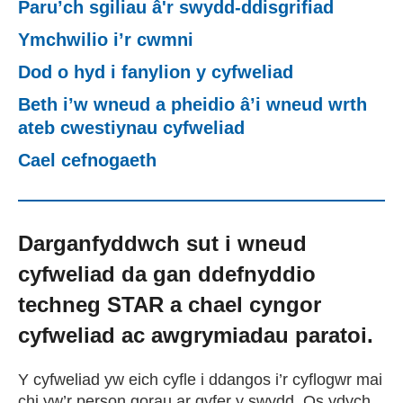
Paru’ch sgiliau â'r swydd-ddisgrifiad
Cael Swydd
Ymchwilio i’r cwmni
Dod o hyd i fanylion y cyfweliad
Prentisiaethau
Beth i’w wneud a pheidio â’i wneud wrth
ateb cwestiynau cyfweliad
Digwyddiadau
Cael cefnogaeth
Newyddion
Darganfyddwch sut i wneud
Amdanom ni
cyfweliad da gan ddefnyddio
techneg STAR a chael cyngor
Gweithio i ni
cyfweliad ac awgrymiadau paratoi.
Cysylltu â ni
Y cyfweliad yw eich cyfle i ddangos i’r cyflogwr mai
chi yw’r person gorau ar gyfer y swydd. Os ydych