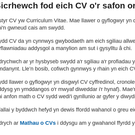
icrhewch fod eich CV o'r safon or
styr CV yw Curriculum Vitae. Mae llawer o gyflogwyr yn 
hi'n gwneud cais am swydd.
ydd CV da yn cynnwys gwybodaeth am eich sgiliau allwed
flawniadau addysgol a manylion am sut i gysylltu â chi.
drychwch ar yr hysbyseb swydd a'r sgiliau a'r profiadau 
mdanynt. Lle’n bosib, cofiwch gynnwys y rhain yn eich C
dd llawer o gyflogwyr yn disgwyl CV cyffredinol, cronole
ddysg yn ymddangos o'r mwyaf diweddar i'r hynaf). Mae'n
hi anfon math o CV sydd wedi'i gynllunio ar gyfer y diwy
fallai y byddwch hefyd yn dewis ffordd wahanol o greu ei
drych
ar
Mathau o CVs
i ddysgu am y gwahanol ffyrdd y