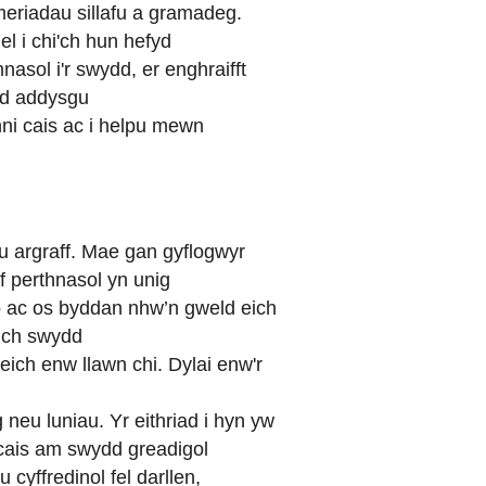
riadau sillafu a gramadeg.
el i chi'ch hun hefyd
sol i'r swydd, er enghraifft
dd addysgu
nni cais ac i helpu mewn
u argraff. Mae gan gyflogwyr
f perthnasol yn unig
o ac os byddan nhw’n gweld eich
eich swydd
n eich enw llawn chi. Dylai enw'r
 neu luniau. Yr eithriad i hyn yw
 cais am swydd greadigol
yffredinol fel darllen,