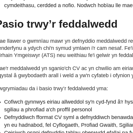
cymdeithasu, cerdded a nofio. Nodwch hobïau lle maen
Pasio trwy’r feddalwedd
ae llawer o gwmnïau mawr yn defnyddio meddalwedd recri
enderfynu a ydych chi'n symud ymlaen i'r cam nesaf. Fe'i
lrhain Ymgeiswyr (ATS) neu weithiau fe'i gelwir yn fed
ae'r meddalwedd yn sganio'ch CV ac yn chwilio am eiriau
ystal â gwybodaeth arall i weld a yw'n cyfateb i ofynion
wgrymiadau da i basio trwy’r feddalwedd yma:
Cofiwch gynnwys eiriau allweddol sy'n cyd-fynd â'r h
sgiliau a phrofiad a'ch proffil personol
Defnyddiwch fformat CV syml a defnyddiwch benawdau
yn eu hadnabod, fel Cyflogaeth, Profiad Gwaith, Sgiliau
Ceisiwch osgoi defnyddio tablau oherwydd efallai na f