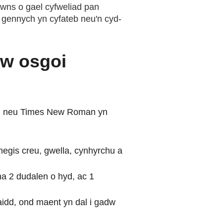
awns o gael cyfweliad pan
d gennych yn cyfateb neu'n cyd-
’w osgoi
rial neu Times New Roman yn
egis creu, gwella, cynhyrchu a
na 2 dudalen o hyd, ac 1
aidd, ond maent yn dal i gadw