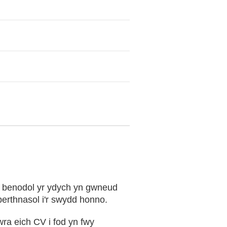
d benodol yr ydych yn gwneud
 berthnasol i'r swydd honno.
ra eich CV i fod yn fwy