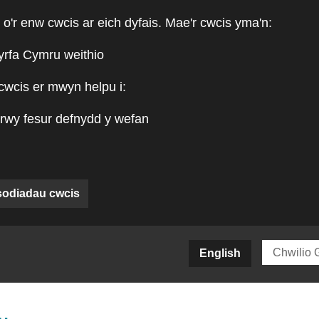
 o'r enw cwcis ar eich dyfais. Mae'r cwcis yma'n:
yrfa Cymru weithio
cwcis er mwyn helpu i:
rwy fesur defnydd y wefan
sodiadau cwcis
siteCY)
English