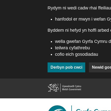
Skip to main content
Rydym ni wedi cadw rhai ffeiliau
hanfodol er mwyn i wefan G
Byddem ni hefyd yn hoffi arbed 
wella gwefan Gyrfa Cymru d
teilwra cyfathrebu
cofio eich gosodiadau
Derbyn pob cwci
Newid go
(external web