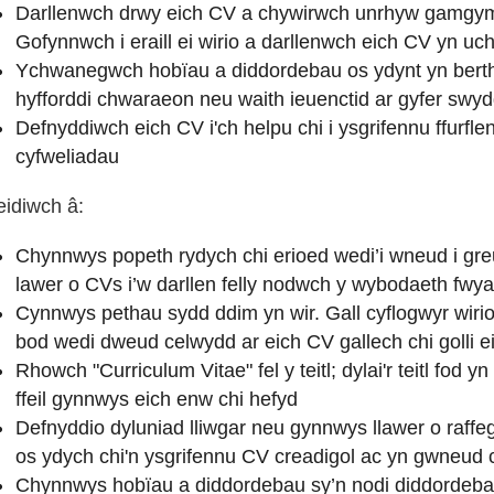
Darllenwch drwy eich CV a chywirwch unrhyw gamgyme
Gofynnwch i eraill ei wirio a darllenwch eich CV yn uch
Ychwanegwch hobïau a diddordebau os ydynt yn berthna
hyfforddi chwaraeon neu waith ieuenctid ar gyfer swy
Defnyddiwch eich CV i'ch helpu chi i ysgrifennu ffurfle
cyfweliadau
eidiwch â:
Chynnwys popeth rydych chi erioed wedi’i wneud i gre
lawer o CVs i’w darllen felly nodwch y wybodaeth fwya
Cynnwys pethau sydd ddim yn wir. Gall cyflogwyr wiri
bod wedi dweud celwydd ar eich CV gallech chi golli 
Rhowch "Curriculum Vitae" fel y teitl; dylai'r teitl fod y
ffeil gynnwys eich enw chi hefyd
Defnyddio dyluniad lliwgar neu gynnwys llawer o raffeg
os ydych chi'n ysgrifennu CV creadigol ac yn gwneud
Chynnwys hobïau a diddordebau sy’n nodi diddordebau c