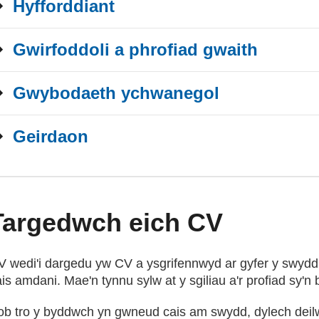
Hyfforddiant
Gwirfoddoli a phrofiad gwaith
Gwybodaeth ychwanegol
Geirdaon
Targedwch eich CV
V wedi'i dargedu yw CV a ysgrifennwyd ar gyfer y swyd
is amdani. Mae'n tynnu sylw at y sgiliau a'r profiad sy'n
ob tro y byddwch yn gwneud cais am swydd, dylech deilw