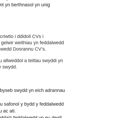
t yn berthnasol yn unig
wtio i ddidoli CVs i
 gelwir weithiau yn feddalwedd
dalwedd Dosrannu CV’s.
 allweddol a teitlau swyddi yn
 y swydd.
ysbyseb swydd yn eich adrannau
 safonol y bydd y feddalwedd
 ac ati.
yddai'r feddalwedd yn eu deall