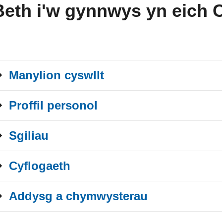
Beth i'w gynnwys yn eich 
Manylion cyswllt
Proffil personol
Sgiliau
Cyflogaeth
Addysg a chymwysterau