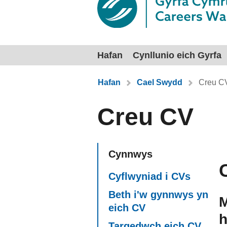
Hafan
Cynllunio eich Gyrfa
Rydych chi yma:
Hafan
Cael Swydd
Creu C
Creu CV
Cynnwys
Cyflwyniad i CVs
Beth i'w gynnwys yn
M
eich CV
h
Targedwch eich CV