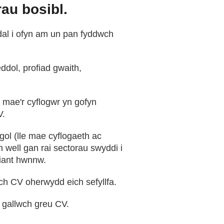
au bosibl.
dal i ofyn am un pan fyddwch
dol, profiad gwaith,
y mae'r cyflogwr yn gofyn
V.
gol (lle mae cyflogaeth ac
 well gan rai sectorau swyddi i
diant hwnnw.
ch CV oherwydd eich sefyllfa.
 gallwch greu CV.