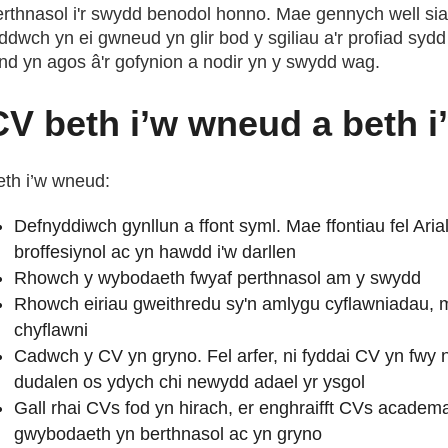
erthnasol i'r swydd benodol honno. Mae gennych well si
ddwch yn ei gwneud yn glir bod y sgiliau a'r profiad syd
ynd yn agos â'r gofynion a nodir yn y swydd wag.
CV beth i’w wneud a beth i
eth i’w wneud:
Defnyddiwch gynllun a ffont syml. Mae ffontiau fel A
broffesiynol ac yn hawdd i'w darllen
Rhowch y wybodaeth fwyaf perthnasol am y swydd
Rhowch eiriau gweithredu sy'n amlygu cyflawniadau, m
chyflawni
Cadwch y CV yn gryno. Fel arfer, ni fyddai CV yn fwy 
dudalen os ydych chi newydd adael yr ysgol
Gall rhai CVs fod yn hirach, er enghraifft CVs academ
gwybodaeth yn berthnasol ac yn gryno