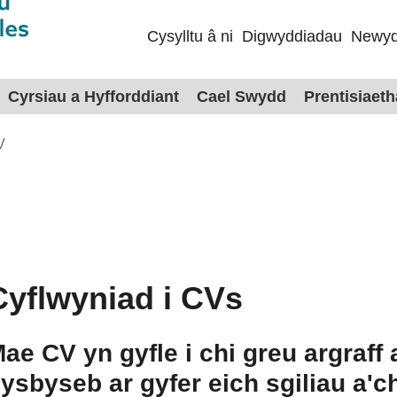
Cysylltu â ni
Digwyddiadau
Newyd
Cyrsiau a Hyfforddiant
Cael Swydd
Prentisiaet
V
Cyflwyniad i CVs
ae CV yn gyfle i chi greu argraff 
ysbyseb ar gyfer eich sgiliau a'ch