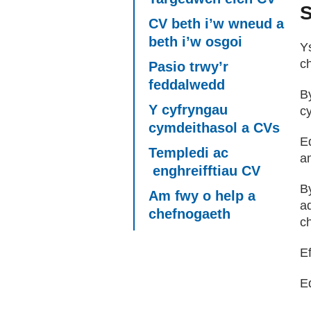
S
CV beth i’w wneud a
beth i’w osgoi
Y
c
Pasio trwy’r
feddalwedd
B
Y cyfryngau
cy
cymdeithasol a CVs
E
Templedi ac
a
enghreifftiau CV
By
Am fwy o help a
a
chefnogaeth
c
E
E