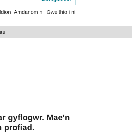
dion
Amdanom ni
Gweithio i ni
hau
ar gyflogwr. Mae'n
 profiad.