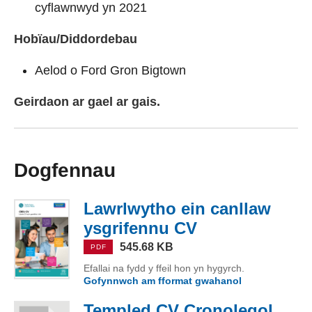
cyflawnwyd yn 2021
Hobïau/Diddordebau
Aelod o Ford Gron Bigtown
Geirdaon ar gael ar gais.
Dogfennau
Lawrlwytho ein canllaw
ysgrifennu CV
(PDF, 545.68 K
545.68 KB
PDF
Efallai na fydd y ffeil hon yn hygyrch.
Gofynnwch am fformat gwahanol
o Lawrlwytho 
Templed CV Cronolegol
(DOC