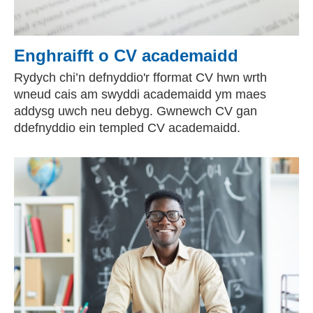
Enghraifft o CV academaidd
Rydych chi’n defnyddio'r fformat CV hwn wrth
wneud cais am swyddi academaidd ym maes
addysg uwch neu debyg. Gwnewch CV gan
ddefnyddio ein templed CV academaidd.