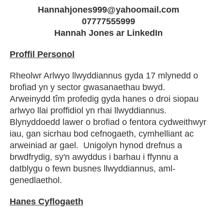
Hannahjones999@yahoomail.com
07777555999
Hannah Jones ar LinkedIn
Proffil Personol
Rheolwr Arlwyo llwyddiannus gyda 17 mlynedd o
brofiad yn y sector gwasanaethau bwyd.
Arweinydd tîm profedig gyda hanes o droi siopau
arlwyo llai proffidiol yn rhai llwyddiannus.
Blynyddoedd lawer o brofiad o fentora cydweithwyr
iau, gan sicrhau bod cefnogaeth, cymhelliant ac
arweiniad ar gael. Unigolyn hynod drefnus a
brwdfrydig, sy'n awyddus i barhau i ffynnu a
datblygu o fewn busnes llwyddiannus, aml-
genedlaethol.
Hanes Cyflogaeth