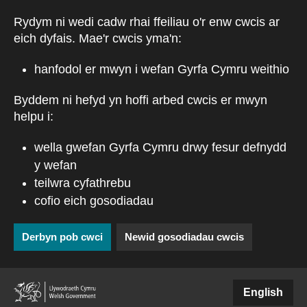
Skip to main content
Rydym ni wedi cadw rhai ffeiliau o'r enw cwcis ar
eich dyfais. Mae'r cwcis yma'n:
hanfodol er mwyn i wefan Gyrfa Cymru weithio
Byddem ni hefyd yn hoffi arbed cwcis er mwyn
helpu i:
wella gwefan Gyrfa Cymru drwy fesur defnydd
y wefan
teilwra cyfathrebu
cofio eich gosodiadau
Derbyn pob cwci
Newid gosodiadau cwcis
(external websiteCY)
English