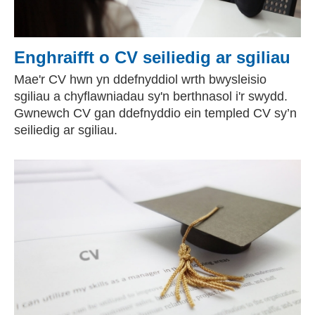
Enghraifft o CV seiliedig ar sgiliau
Mae'r CV hwn yn ddefnyddiol wrth bwysleisio
sgiliau a chyflawniadau sy'n berthnasol i'r swydd.
Gwnewch CV gan ddefnyddio ein templed CV sy’n
seiliedig ar sgiliau.