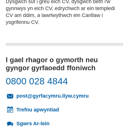
Dysgwch sut i greu eich CV, dysgwch beth i'w
gynnwys yn eich CV, edrychwch ar ein templedi
CV am ddim, a lawrlwythwch ein Canllaw i
ysgrifennu CV.
I gael rhagor o gymorth neu
gyngor gyrfaoedd ffoniwch
0800 028 4844
(yn agor cleient
post@gyrfacymru.llyw.cymru
Trefnu apwyntiad
Sgwrs Ar-lein