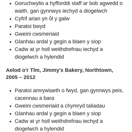
Goruchwylio a hyfforddi staff ar bob agwedd o
waith, gan gynnwys iechyd a diogelwch
Cyfrif arian yn ôl y galw
Paratoi bwyd
Gweini cwsmeriaid
Glanhau ardal y gegin a blaen y siop
Cadw at yr holl weithdrefnau iechyd a
diogelwch a hylendid
Aelod o'r Tîm, Jimmy's Bakery, Northtown,
2005 – 2012
Paratoi amrywiaeth o fwyd, gan gynnwys peis,
cacennau a bara
Gweini cwsmeriaid a chymryd taliadau
Glanhau ardal y gegin a blaen y siop
Cadw at yr holl weithdrefnau iechyd a
diogelwch a hylendid