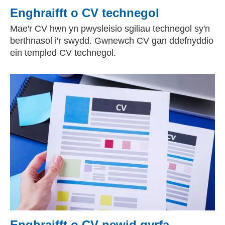
Enghraifft o CV technegol
Mae'r CV hwn yn pwysleisio sgiliau technegol sy'n
berthnasol i'r swydd. Gwnewch CV gan ddefnyddio
ein templed CV technegol.
Enghraifft o CV newid gyrfa