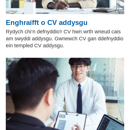
Enghraifft o CV addysgu
Rydych chi’n defnyddio'r CV hwn wrth wneud cais
am swyddi addysgu. Gwnewch CV gan ddefnyddio
ein templed CV addysgu.