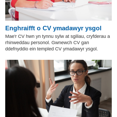
Enghraifft o CV ymadawyr ysgol
Mae'r CV hwn yn tynnu sylw at sgiliau, cryfderau a
rhinweddau personol. Gwnewch CV gan
ddefnyddio ein templed CV ymadawyr ysgol.