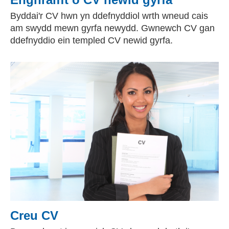
Byddai'r CV hwn yn ddefnyddiol wrth wneud cais
am swydd mewn gyrfa newydd. Gwnewch CV gan
ddefnyddio ein templed CV newid gyrfa.
Creu CV