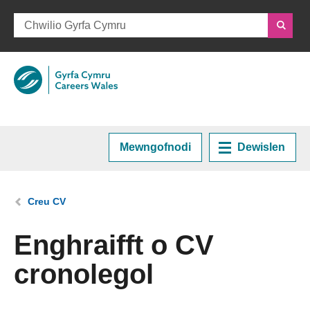
Mewngofnodi
Dewislen
Hafan
Rydych chi yma:
Creu CV
Cynllunio eich Gyrfa
Enghraifft o CV
cronolegol
Cyrsiau a Hyfforddiant