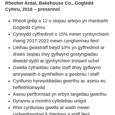
Rheolwr Ardal, Bakehouse Co., Gogledd
Cymru, 2016 – presennol
Rheoli grŵp o 12 o siopau arlwyo yn rhanbarth
Gogledd Cymru
Cynnydd cyffredinol o 15% mewn cynhyrchiant
rhwng 2017-2022 mewn canghennau lleol
Lleihau gwastraff bwyd 10% yn gyffredinol ar
draws siopau trwy gyflwyno gostyngiadau
diwedd dydd ar gynhyrchion trosiant uchel
Gwella cyfraddau cadw staff drwy gyflwyno
amrywiaeth o gymhellion a gwobrau i staff
Cynllunio hyrwyddiadau gwerthu ac asesu eu
heffeithiolrwydd
Asesu perfformiad yn erbyn targedau gwerthu
Dyrannu a monitro cyllidebau unigol
Rhoi cynlluniau gwella ar waith mewn
cydweithrediad â rheolwyr a staff lleol