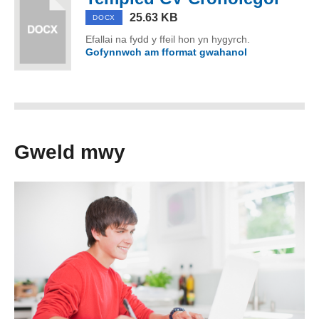
25.63 KB
DOCX
Efallai na fydd y ffeil hon yn hygyrch.
Gofynnwch am fformat gwahanol
o Templed CV
Gweld mwy