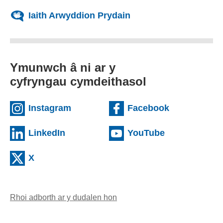
Iaith Arwyddion Prydain
Ymunwch â ni ar y
cyfryngau cymdeithasol
(external websiteCY)
(external we
Instagram
Facebook
(external websiteCY)
(external web
LinkedIn
YouTube
(external websiteCY)
X
Rhoi adborth ar y dudalen hon
(yn agor cleient e-bost)