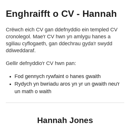
Cael Swydd
Enghraifft o CV - Hannah
Prentisiaethau
Crëwch eich CV gan ddefnyddio ein templed CV
cronolegol. Mae'r CV hwn yn amlygu hanes a
sgiliau cyflogaeth, gan ddechrau gyda'r swydd
Digwyddiadau
ddiweddaraf.
Newyddion
Gellir defnyddio'r CV hwn pan:
Fod gennych rywfaint o hanes gwaith
Amdanom ni
Rydych yn bwriadu aros yn yr un gwaith neu'r
un math o waith
Gweithio i ni
Hannah Jones
Cysylltu â ni