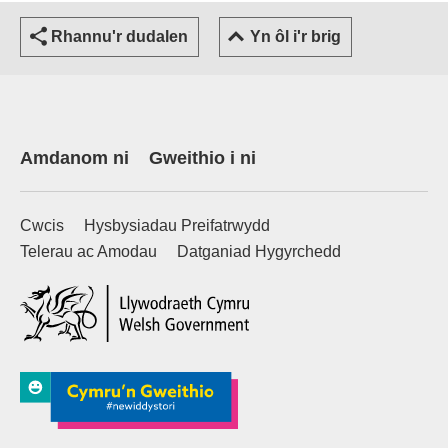
Rhannu'r dudalen
Yn ôl i'r brig
Amdanom ni
Gweithio i ni
Cwcis
Hysbysiadau Preifatrwydd
Telerau ac Amodau
Datganiad Hygyrchedd
(external websiteCY)