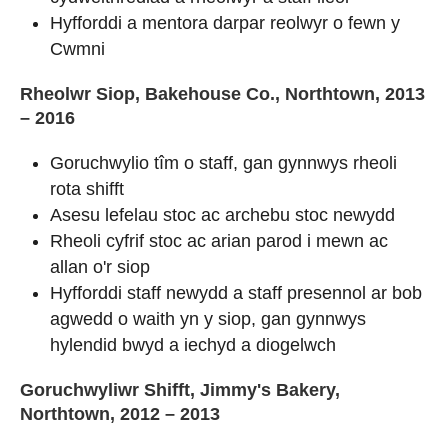
Hyfforddi a mentora darpar reolwyr o fewn y
Cwmni
Rheolwr Siop, Bakehouse Co., Northtown, 2013
– 2016
Goruchwylio tîm o staff, gan gynnwys rheoli
rota shifft
Asesu lefelau stoc ac archebu stoc newydd
Rheoli cyfrif stoc ac arian parod i mewn ac
allan o'r siop
Hyfforddi staff newydd a staff presennol ar bob
agwedd o waith yn y siop, gan gynnwys
hylendid bwyd a iechyd a diogelwch
Goruchwyliwr Shifft, Jimmy's Bakery,
Northtown, 2012 – 2013